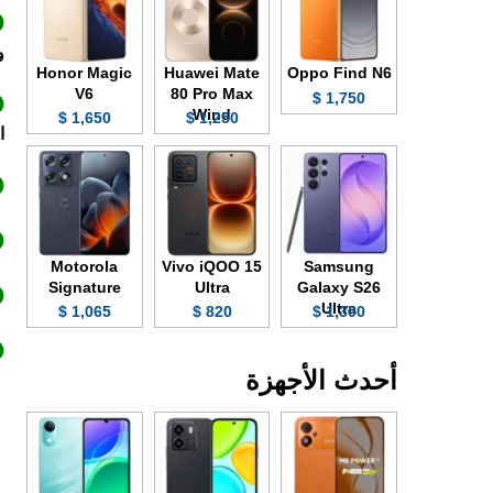
وبد
Honor Magic
Huawei Mate
Oppo Find N6
V6
80 Pro Max
1,750 $
Wind
1,650 $
1,250 $
ا
Motorola
Vivo iQOO 15
Samsung
Signature
Ultra
Galaxy S26
Ultra
1,065 $
820 $
1,300 $
أحدث الأجهزة