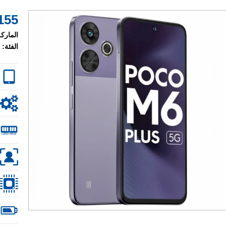
155 $
الماركة
الفئة: