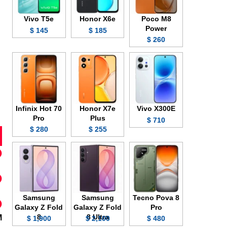
Vivo T5e
Honor X6e
Poco M8
Power
145 $
185 $
260 $
Infinix Hot 70
Honor X7e
Vivo X300E
Pro
Plus
710 $
280 $
255 $
Samsung
Samsung
Tecno Pova 8
Galaxy Z Fold
Galaxy Z Fold
Pro
8
8 Ultra
SIM أو
1,900 $
2,100 $
480 $