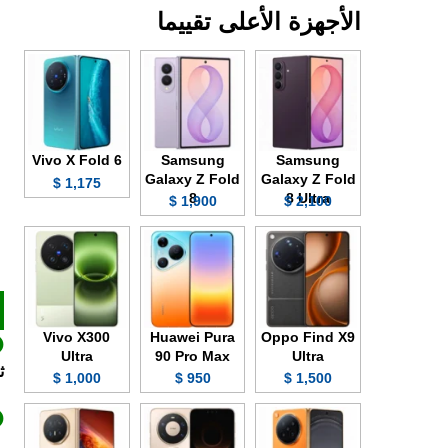
الأجهزة الأعلى تقييما
Vivo X Fold 6
Samsung
Samsung
Galaxy Z Fold
Galaxy Z Fold
1,175 $
8
8 Ultra
1,900 $
2,100 $
Vivo X300
Huawei Pura
Oppo Find X9
Ultra
90 Pro Max
Ultra
ث
1,000 $
950 $
1,500 $