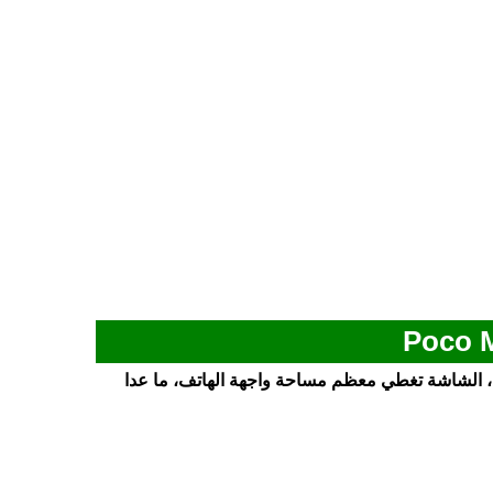
ي بشاشة كبيرة الحجم مقاس 6.79 بوصة، الشاشة تغطي معظم مساحة واجهة الهاتف، ما عدا