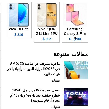
Vivo T5 Lite
Vivo iQOO
Samsung
Z11 Lite 44W
Galaxy Z Flip
210 $
8
205 $
1,200 $
مقالات متنوعة
ما تريد معرفته عن شاشة AMOLED
في 2026: المزايا، العيوب، وأنواعها في
هواتف اليوم
تقنيات
معدل تحديث 185 هرتز: هل 185Hz
خطوة حقيقية بعد 144Hz و165Hz أم
مجرد أرقام تسويقية؟
تقنيات