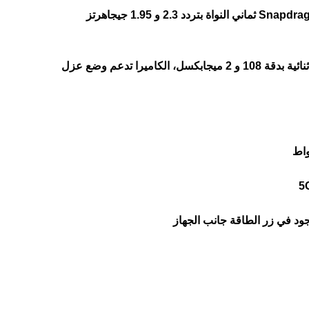
الهاتف يأتي مزود بمعالج Snapdragon 4 Gen 2 AE ثماني النواة بتردد 2.3 و 1.95 جيجاهرتز
هاتف بوكو M6 بلس يأتي بكاميرا ثنائية بدقة 108 و 2 ميجابكسل، الكاميرا تدعم وضع عزل
ود في زر الطاقة جانب الجهاز