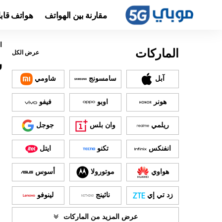
مقارنة بين الهواتف
هواتف قاب
ا
الماركات
عرض الكل
سع
آبل
سامسونج
شاومي
هونر
اوبو
فيفو
ريلمي
وان بلس
جوجل
انفنكس
تكنو
ايتل
هواوي
موتورولا
أسوس
زد تي إي
ناثينج
لينوفو
عرض المزيد من الماركات