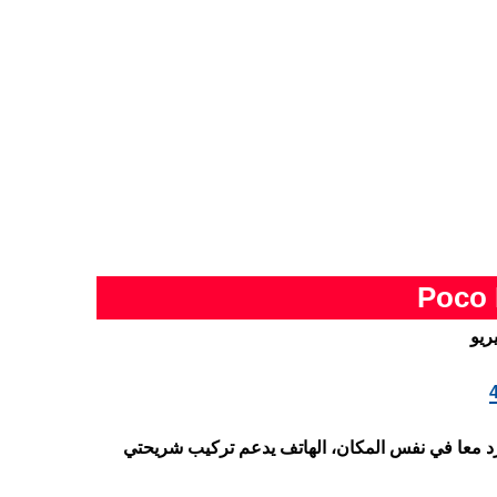
ريو
 SIM وبطاقة ميموري كارد معا في نفس المكان، الهاتف يدعم تركيب شريحتي