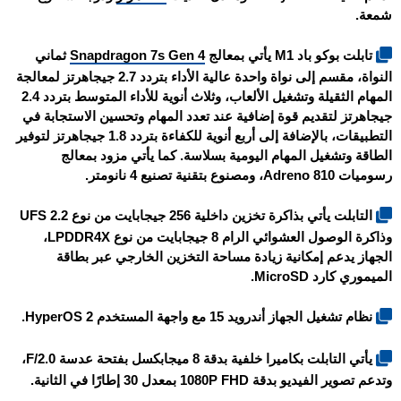
شمعة.
تابلت
بوكو باد M1
يأتي بمعالج
Snapdragon 7s Gen 4
ثماني
النواة، مقسم إلى نواة واحدة عالية الأداء بتردد 2.7 جيجاهرتز لمعالجة
المهام الثقيلة وتشغيل الألعاب، وثلاث أنوية للأداء المتوسط بتردد 2.4
جيجاهرتز لتقديم قوة إضافية عند تعدد المهام وتحسين الاستجابة في
التطبيقات، بالإضافة إلى أربع أنوية للكفاءة بتردد 1.8 جيجاهرتز لتوفير
الطاقة وتشغيل المهام اليومية بسلاسة. كما يأتي مزود بمعالج
رسوميات Adreno 810، ومصنوع بتقنية تصنيع 4 نانومتر.
التابلت يأتي بذاكرة تخزين داخلية 256 جيجابايت من نوع UFS 2.2
وذاكرة الوصول العشوائي الرام 8 جيجابايت من نوع LPDDR4X،
الجهاز يدعم إمكانية زيادة مساحة التخزين الخارجي عبر بطاقة
الميموري كارد MicroSD.
نظام تشغيل الجهاز أندرويد 15 مع واجهة المستخدم HyperOS 2.
يأتي التابلت بكاميرا خلفية بدقة 8 ميجابكسل بفتحة عدسة F/2.0،
وتدعم تصوير الفيديو بدقة 1080P FHD بمعدل 30 إطارًا في الثانية.