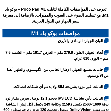
تعرف على المواصفات الكاملة لتابلت Poco Pad M1 – بوكو باد
M1، مع تسليط الضوء على العيوب والمميزات، بالإضافة إلى معرفة
سعر الجهاز في الدول العربية.
مواصفات بوكو باد M1
الوان الجهاز: الرمادي والأزرق.
أبعاد الجهاز: الطول 279.8 ملم – العرض 181.7 ملم – السُمك 7.5
ملم – الوزن 610 غرام.
خامات تصنيع الجهاز: الإطار الجانبي من الألومنيوم، والظهر أيضا
من الألومنيوم.
التابلت غير مزود بشريحة SIM ولا يدعم أي شبكات اتصالات.
التابلت يأتي بشاشة IPS LCD بحجم 12.1 بوصة، تعرض مليار لون
بدقة 1600×2560 بكسل (2.5K) وكثافة 249 بكسل لكل إنش. الشاشة
تدعم تقنية Dolby Vision ومعدل تحديث
120 هرتز
ودرجة سطوع 600