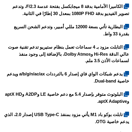
الكاميرا الأمامية بدقة 8 ميجابكسل بفتحة عدسة F/2.3، وتدعم
تصوير الفيديو بدقة 1080P FHD بمعدل 30 إطارًا في الثانية.
البطارية تأتي بسعة 12000 مللي أمبير، وتدعم الشحن السريع
بقدرة 33 واط.
التابلت مزود بـ 4 سماعات تعمل بنظام ستيريو تدعم تقنية صوت
عالي الدقة Hi-Res وDolby Atmos، بالإضافة إلى وجود منفذ
لسماعات الأذن 3.5 ملم.
يدعم شبكات الواي فاي إصدار 6 بالترددات a/b/g/n/ac/ax ويدعم
خاصية Dual-band.
البلوتوث متوفر بإصدار 5.4 مع دعم خاصية LE وA2DP وaptX HD
وaptX Adaptive.
تابلت
بوكو باد M1
يأتي مزود بمنفذ USB Type-C إصدار 2.0، الذي
يدعم خاصية OTG.