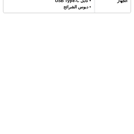
الجهاز
• كابل USB Type-C
• دبوس الشرائح