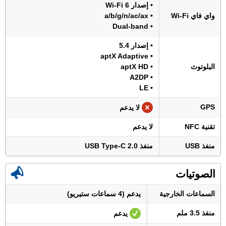
• إصدار Wi-Fi 6
واي فاي Wi-Fi
• a/b/g/n/ac/ax
• Dual-band
• إصدار 5.4
• aptX Adaptive
البلوتوث
• aptX HD
• A2DP
• LE
GPS
لا يدعم
تقنية NFC
لا يدعم
منفذ USB
منفذ USB Type-C 2.0
الصوتيات
السماعات الخارجية
يدعم (4 سماعات ستيريو)
منفذ 3.5 ملم
يدعم