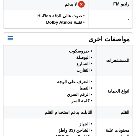
راديو FM
لا يدعم
• صوت عالي الدقة Hi-Res
-
• تقنية Dolby Atmos
مواصفات اخرى
• جيروسكوب
• البوصلة
المستشعرات
• التسارع
• التقارب
• التعرف على الوجه
• النمط
انواع الحماية
• الرقم السري
• كلمة السر
القلم
التابلت يدعم استخدام القلم
• الجهاز
محتويات علبة
• الشاحن (33 واط)