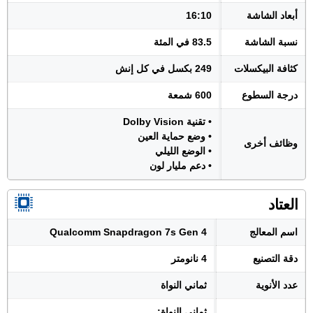
أبعاد الشاشة
16:10
نسبة الشاشة
83.5 في المئة
كثافة البيكسلات
249 بكسل في كل إنش
درجة السطوع
600 شمعة
• تقنية Dolby Vision
• وضع حماية العين
وظائف أخرى
• الوضع الليلي
• دعم مليار لون
العتاد
اسم المعالج
Qualcomm Snapdragon 7s Gen 4
دقة التصنيع
4 نانومتر
عدد الأنوية
ثماني النواة
ثماني النواة: