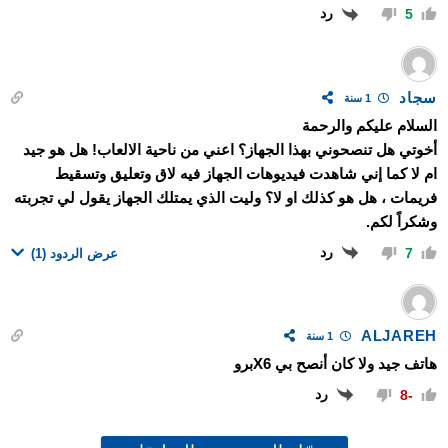
رد
5
سجاد
1 سنة
السلام عليكم والرحمة
أخوتي هل تنصحوني بهذا الجهاز؟ اعني من ناحية الالعاب! هل هو جيد
ام لا كما إني شاهدت فيديوهات الجهاز فيه لاق وتعليق وتسقيط
فريمات ، هل هو كذلك او لا؟ وليت الذي يمتلك الجهاز يقول لي تجربته
وشكراً لكم.
رد
7
عرض الردود
(1)
ALJAREH
1 سنة
هاتف جيد ولا كان أنصح بي X6برو
رد
-8