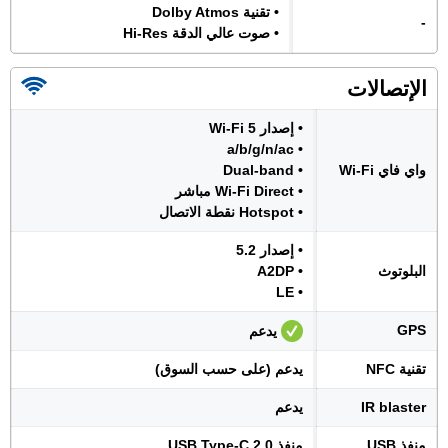
• تقنية Dolby Atmos
-
• صوت عالي الدقة Hi-Res
الإتصالات
• إصدار Wi-Fi 5
• a/b/g/n/ac
واي فاي Wi-Fi
• Dual-band
• Wi-Fi Direct مباشر
• Hotspot نقطة الاتصال
• إصدار 5.2
البلوتوث
• A2DP
• LE
GPS
يدعم
تقنية NFC
يدعم (على حسب السوق)
IR blaster
يدعم
منفذ USB
منفذ USB Type-C 2.0