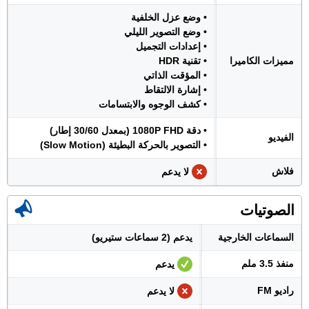
• وضع عزل الخلفية
• وضع التصوير الليلي
• إعدادات التجميل
مميزات الكاميرا
• تقنية HDR
• المؤقت الذاتي
• إشارة الالتقاط
• كشف الوجوه والابتسامات
• دقة 1080P FHD (بمعدل 30/60 إطار)
الفيديو
• التصوير بالحركة البطيئة (Slow Motion)
فلاش
لا يدعم
الصوتيات
السماعات الخارجية
يدعم (2 سماعات ستيريو)
منفذ 3.5 ملم
يدعم
راديو FM
لا يدعم