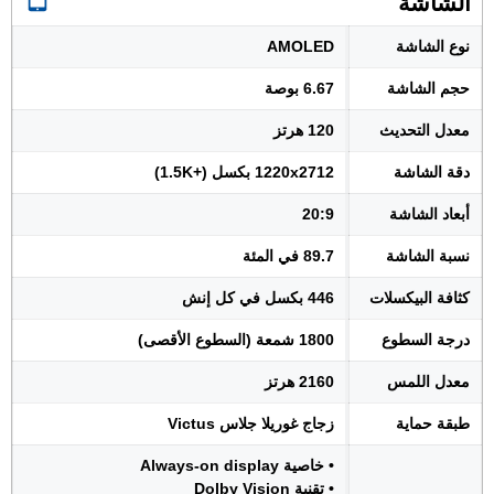
الشاشة
نوع الشاشة
AMOLED
حجم الشاشة
6.67 بوصة
معدل التحديث
120 هرتز
دقة الشاشة
1220x2712 بكسل (+1.5K)
أبعاد الشاشة
20:9
نسبة الشاشة
89.7 في المئة
كثافة البيكسلات
446 بكسل في كل إنش
درجة السطوع
1800 شمعة (السطوع الأقصى)
معدل اللمس
2160 هرتز
طبقة حماية
زجاج غوريلا جلاس Victus
• خاصية Always-on display
• تقنية Dolby Vision