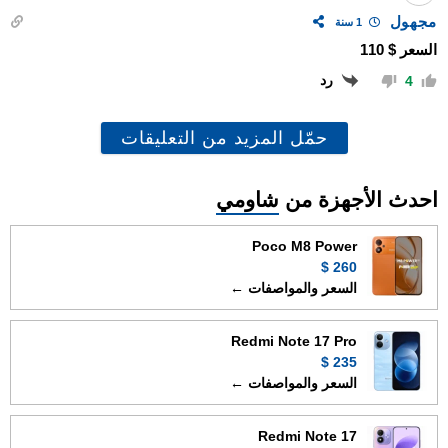
مجهول
1 سنة
السعر $ 110
رد
4
حمّل المزيد من التعليقات
احدث الأجهزة من
شاومي
Poco M8 Power
260 $
السعر والمواصفات ←
Redmi Note 17 Pro
235 $
السعر والمواصفات ←
Redmi Note 17