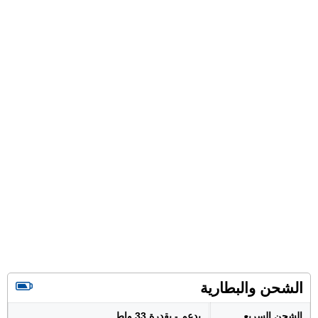
الشحن والبطارية
الشحن السريع
يدعم - بقدرة 33 واط