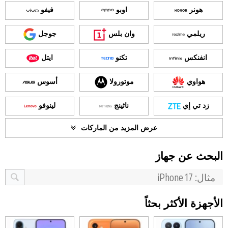
هونر
اوبو
فيفو
ريلمي
وان بلس
جوجل
انفنكس
تكنو
ايتل
هواوي
موتورولا
أسوس
زد تي إي
ناثينج
لينوفو
عرض المزيد من الماركات
البحث عن جهاز
الأجهزة الأكثر بحثاً