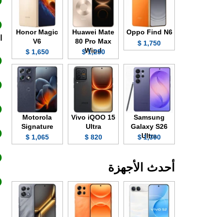
Honor Magic
Huawei Mate
Oppo Find N6
ال
V6
80 Pro Max
1,750 $
Wind
1,650 $
1,250 $
Motorola
Vivo iQOO 15
Samsung
Signature
Ultra
Galaxy S26
Ultra
1,065 $
820 $
1,300 $
أحدث الأجهزة