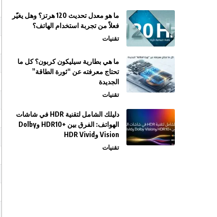
ما هو معدل تحديث 120 هرتز؟ وهل يغيّر
فعلاً من تجربة استخدام الهاتف؟
تقنيات
ما هي بطارية سيليكون كربون؟ كل ما
تحتاج معرفته عن “ثورة الطاقة”
الجديدة
تقنيات
دليلك الشامل لتقنية HDR في شاشات
الهواتف: الفرق بين +HDR10 وDolby
Vision وHDR Vivid
تقنيات