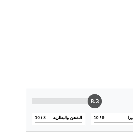
8.3
يرا
9
/ 10
الشحن والبطارية
8
/ 10