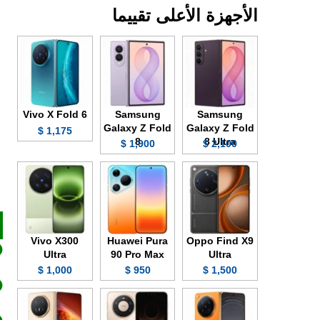
الأجهزة الأعلى تقييما
Vivo X Fold 6
Samsung
Samsung
Galaxy Z Fold
Galaxy Z Fold
1,175 $
8
8 Ultra
1,900 $
2,100 $
Vivo X300
Huawei Pura
Oppo Find X9
Ultra
90 Pro Max
Ultra
1,000 $
950 $
1,500 $