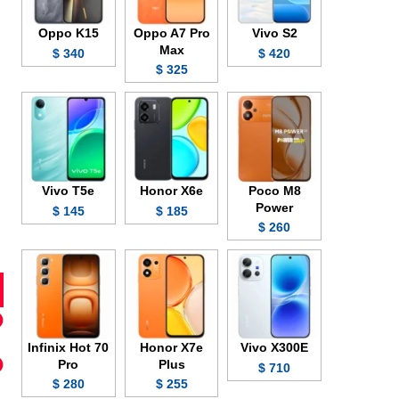
Oppo K15
Oppo A7 Pro
Vivo S2
Max
340 $
420 $
325 $
Vivo T5e
Honor X6e
Poco M8
Power
145 $
185 $
260 $
Infinix Hot 70
Honor X7e
Vivo X300E
Pro
Plus
710 $
280 $
255 $