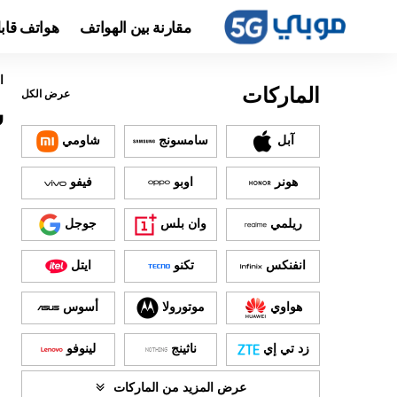
مقارنة بين الهواتف
هواتف قاب
ا
الماركات
عرض الكل
س
آبل
سامسونج
شاومي
هونر
اوبو
فيفو
ريلمي
وان بلس
جوجل
انفنكس
تكنو
ايتل
هواوي
موتورولا
أسوس
زد تي إي
ناثينج
لينوفو
عرض المزيد من الماركات