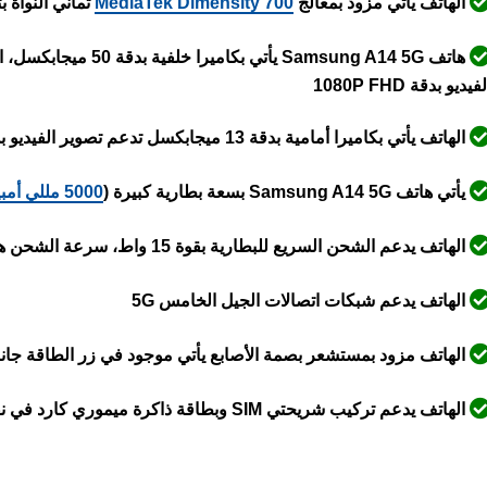
الهاتف يأتي مزود بمعالج
Dimensity 700
MediaTek
ثماني النواة بتردد 2.2 و 2.0 جيجاهرتز وبدقة 
هاتف Samsung A14 5G ي
فيديو بدقة 1080P FHD
الهاتف يأتي بكاميرا أمامية بدقة 13 ميجابكسل تدعم تصوير الفيديو بدقة 1080P FHD
يأتي هاتف Samsung A14 5G بسعة بطارية كبيرة (
5000 مللي أمبير
الهاتف يدعم الشحن السريع للبطارية بقوة 15 واط، سرعة الشحن هذه لا تعتبر الأفضل في هذه الفئة السعرية
الهاتف يدعم شبكات اتصالات الجيل الخامس 5G
الهاتف مزود بمستشعر بصمة الأصابع يأتي موجود في زر الطاقة جان
الهاتف يدعم تركيب شريحتي SIM وبطاقة ذاكرة ميموري كارد في نفس المكان دون الحاجة لإزالة أيٍّ منهما