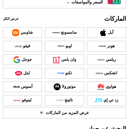
السعر والمواصفات ←
الماركات
عرض الكل
آبل
سامسونج
شاومي
هونر
اوبو
فيفو
ريلمي
وان بلس
جوجل
انفنكس
تكنو
ايتل
هواوي
موتورولا
أسوس
زد تي إي
ناثينج
لينوفو
عرض المزيد من الماركات
البحث عن جهاز