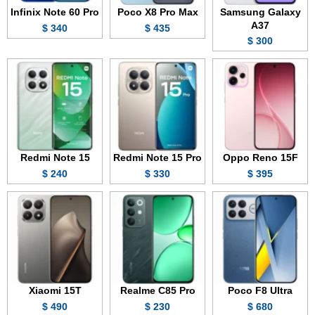
Infinix Note 60 Pro
Poco X8 Pro Max
Samsung Galaxy
A37
340 $
435 $
300 $
Redmi Note 15
Redmi Note 15 Pro
Oppo Reno 15F
240 $
330 $
395 $
Xiaomi 15T
Realme C85 Pro
Poco F8 Ultra
490 $
230 $
680 $