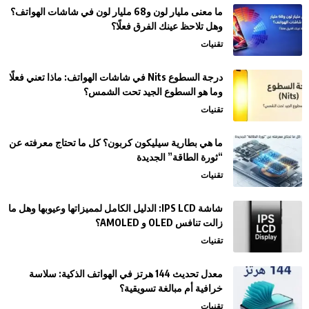
ما معنى مليار لون و68 مليار لون في شاشات الهواتف؟
وهل تلاحظ عينك الفرق فعلًا؟
تقنيات
درجة السطوع Nits في شاشات الهواتف: ماذا تعني فعلًا
وما هو السطوع الجيد تحت الشمس؟
تقنيات
ما هي بطارية سيليكون كربون؟ كل ما تحتاج معرفته عن
“ثورة الطاقة” الجديدة
تقنيات
شاشة IPS LCD: الدليل الكامل لمميزاتها وعيوبها وهل ما
زالت تنافس OLED و AMOLED؟
تقنيات
معدل تحديث 144 هرتز في الهواتف الذكية: سلاسة
خرافية أم مبالغة تسويقية؟
تقنيات