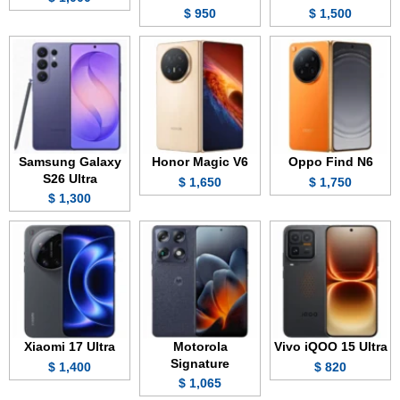
950 $
1,500 $
Samsung Galaxy
Honor Magic V6
Oppo Find N6
S26 Ultra
1,650 $
1,750 $
1,300 $
Xiaomi 17 Ultra
Motorola
Vivo iQOO 15 Ultra
Signature
1,400 $
820 $
1,065 $