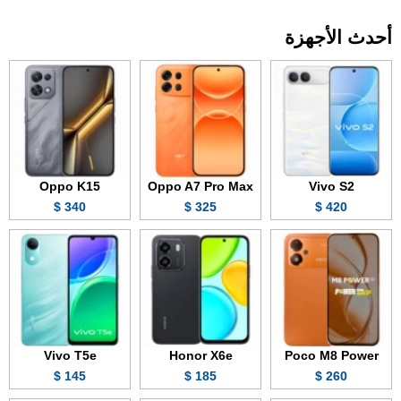
أحدث الأجهزة
Oppo K15
Oppo A7 Pro Max
Vivo S2
340 $
325 $
420 $
Vivo T5e
Honor X6e
Poco M8 Power
145 $
185 $
260 $