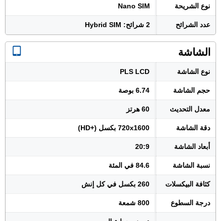
نوع الشريحة
Nano SIM
عدد الشرائح
2 شرائح: Hybrid SIM
الشاشة
نوع الشاشة
PLS LCD
حجم الشاشة
6.74 بوصة
معدل التحديث
60 هرتز
دقة الشاشة
720x1600 بكسل (+HD)
أبعاد الشاشة
20:9
نسبة الشاشة
84.6 في المئة
كثافة البيكسلات
260 بكسل في كل إنش
درجة السطوع
800 شمعة