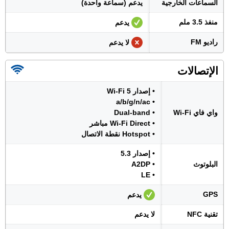
السماعات الخارجية
يدعم (سماعة واحدة)
منفذ 3.5 ملم
يدعم
راديو FM
لا يدعم
الإتصالات
• إصدار Wi-Fi 5
• a/b/g/n/ac
واي فاي Wi-Fi
• Dual-band
• Wi-Fi Direct مباشر
• Hotspot نقطة الاتصال
• إصدار 5.3
البلوتوث
• A2DP
• LE
GPS
يدعم
تقنية NFC
لا يدعم