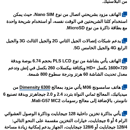
من البلاستيك.
الهاتف مزود بشريحتي اتصال من نوع Nano SIM، حيث يمكن
استخدام كلتا الشريحتين في الوقت نفسه، أو استخدام شريحة واحدة
مع بطاقة ذاكرة من نوع MicroSD.
يدعم شبكات إتصالات الجيل الثاني 2G والجيل الثالث 3G والجيل
الرابع 4G والجيل الخامس 5G.
الهاتف يأتي بشاشة من نوع PLS LCD بحجم 6.74 بوصة وبدقة
720×1600 بكسل +HD وبكثافة بيكسلات 260 بكسل في إنش وتدعم
معدل تحديث الشاشة 60 هرتز ودرجة سطوع 800 شمعة.
هاتف سامسونج M06 يأتي مزود بمعالج
Dimensity 6300
من
ميدياتيك، المعالج ثماني النواة بتردد 2.4 و 2.0 جيجاهرتز وبدقة تصنيع 6
نانومتر، بالإضافة إلى معالج رسومات Mali-G57 MC2.
يأتي بذاكرة تخزين داخلية 128 جيجابايت وذاكرة الوصول العشوائي
الرام 4 أو 6 جيجابايت، خيارات التخزين مقسمة على النحو التالي:
128/4 جيجابايت أو 128/6 جيجابايت، الجهاز يدعم إمكانية زيادة مساحة