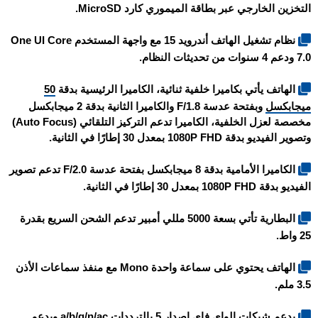
التخزين الخارجي عبر بطاقة الميموري كارد MicroSD.
نظام تشغيل الهاتف أندرويد 15 مع واجهة المستخدم One UI Core
7.0 ودعم 4 سنوات من تحديثات النظام.
الهاتف يأتي بكاميرا خلفية ثنائية، الكاميرا الرئيسية بدقة
50
ميجابكسل
وبفتحة عدسة F/1.8 والكاميرا الثانية بدقة 2 ميجابكسل
مخصصة لعزل الخلفية، الكاميرا تدعم التركيز التلقائي (Auto Focus)
وتصوير الفيديو بدقة 1080P FHD بمعدل 30 إطارًا في الثانية.
الكاميرا الأمامية بدقة 8 ميجابكسل بفتحة عدسة F/2.0 تدعم تصوير
الفيديو بدقة 1080P FHD بمعدل 30 إطارًا في الثانية.
البطارية تأتي بسعة 5000 مللي أمبير تدعم الشحن السريع بقدرة
25 واط.
الهاتف يحتوي على سماعة واحدة Mono مع منفذ سماعات الأذن
3.5 ملم.
يدعم شبكات الواي فاي إصدار 5 بالترددات a/b/g/n/ac ويدعم