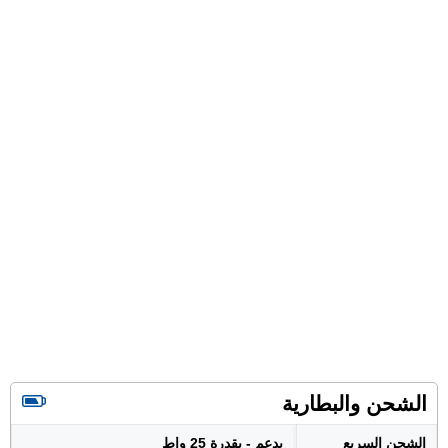
الشحن والبطارية
الشحن السريع
يدعم - بقدرة 25 واط