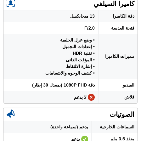
كاميرا السيلفي
دقة الكاميرا
13 ميجابكسل
فتحة العدسة
F/2.0
• وضع عزل الخلفية
• إعدادات التجميل
• تقنية HDR
مميزات الكاميرا
• المؤقت الذاتي
• إشارة الالتقاط
• كشف الوجوه والابتسامات
الفيديو
دقة 1080P FHD (بمعدل 30 إطار)
فلاش
لا يدعم
الصوتيات
السماعات الخارجية
يدعم (سماعة واحدة)
منفذ 3.5 ملم
يدعم