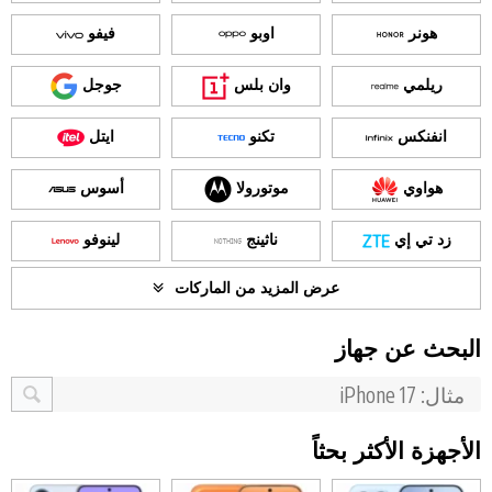
هونر
اوبو
فيفو
ريلمي
وان بلس
جوجل
انفنكس
تكنو
ايتل
هواوي
موتورولا
أسوس
زد تي إي
ناثينج
لينوفو
عرض المزيد من الماركات
البحث عن جهاز
الأجهزة الأكثر بحثاً