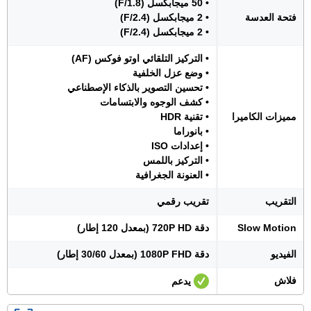
• 50 ميجابكسل (F/1.8)
فتحة العدسة
• 2 ميجابكسل (F/2.4)
• 2 ميجابكسل (F/2.4)
• التركيز التلقائي اوتو فوكس (AF)
• وضع عزل الخلفية
• تحسين التصوير بالذكاء الإصطناعي
• كشف الوجوه والابتسامات
مميزات الكاميرا
• تقنية HDR
• بانوراما
• إعدادات ISO
• التركيز باللمس
• العنونة الجغرافية
التقريب
تقريب رقمي
Slow Motion
دقة 720P HD (بمعدل 120 إطار)
الفيديو
دقة 1080P FHD (بمعدل 30/60 إطار)
فلاش
يدعم