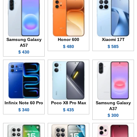
Samsung Galaxy
Honor 600
Xiaomi 17T
A57
480 $
585 $
430 $
Infinix Note 60 Pro
Poco X8 Pro Max
Samsung Galaxy
A37
340 $
435 $
300 $