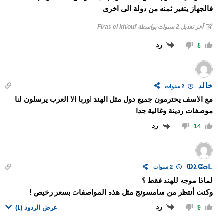
فالجهاز يتغير ثمنه من دولة الى اخرى
آخر تعديل 2 سنوات بواسطة Firas el khlouf
رد
8
خالد
2 سنوات
مع الاسف يحترمون جميع دول مثل الهند اوربا الا العرب يرسلون لنا
موصفات رديئة وغالية جدا
رد
14
ⵀⵉⵛⴰⵎ
2 سنوات
لماذا موجه للهند فقط ؟
وكنت أنتظر من سامسونج مثل هذه المواصفات بسعر رخيص !
رد
9
عرض الردود
(1)