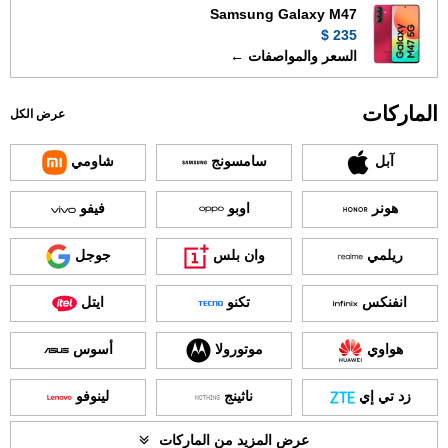
Samsung Galaxy M47
235 $
السعر والمواصفات ←
الماركات
عرض الكل
آبل
سامسونج
شاومي
هونر
اوبو
فيفو
ريلمي
وان بلس
جوجل
انفنكس
تكنو
ايتل
هواوي
موتورولا
أسوس
زد تي إي
ناثينج
لينوفو
عرض المزيد من الماركات