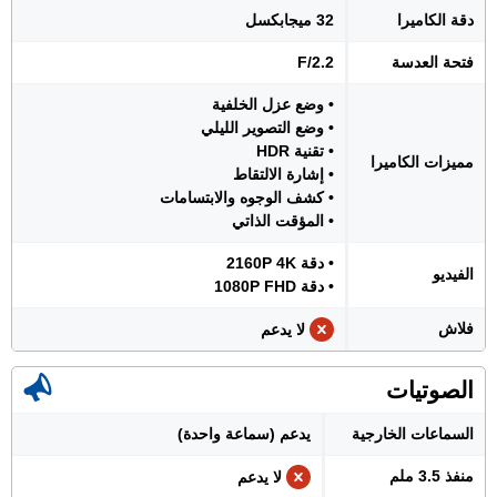
دقة الكاميرا
32 ميجابكسل
فتحة العدسة
F/2.2
• وضع عزل الخلفية
• وضع التصوير الليلي
• تقنية HDR
مميزات الكاميرا
• إشارة الالتقاط
• كشف الوجوه والابتسامات
• المؤقت الذاتي
• دقة 2160P 4K
الفيديو
• دقة 1080P FHD
فلاش
لا يدعم
الصوتيات
السماعات الخارجية
يدعم (سماعة واحدة)
منفذ 3.5 ملم
لا يدعم