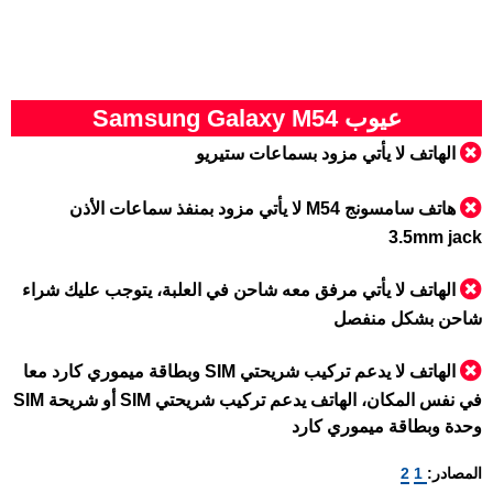
عيوب Samsung Galaxy M54
الهاتف لا يأتي مزود بسماعات ستيريو
هاتف سامسونج M54 لا يأتي مزود بمنفذ سماعات الأذن
3.5mm jack
الهاتف لا يأتي مرفق معه شاحن في العلبة، يتوجب عليك شراء
شاحن بشكل منفصل
الهاتف لا يدعم تركيب شريحتي SIM وبطاقة ميموري كارد معا
في نفس المكان، الهاتف يدعم تركيب شريحتي SIM أو شريحة SIM
وحدة وبطاقة ميموري كارد
المصادر:
1
2