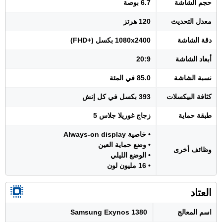
حجم الشاشة
6.7 بوصة
معدل التحديث
120 هرتز
دقة الشاشة
1080x2400 بكسل (+FHD)
أبعاد الشاشة
20:9
نسبة الشاشة
85.0 في المئة
كثافة البيكسلات
393 بكسل في كل إنش
طبقة حماية
زجاج غوريلا جلاس 5
• خاصية Always-on display
• وضع حماية العين
وظائف أخرى
• الوضع الليلي
• 16 مليون لون
العتاد
اسم المعالج
Samsung Exynos 1380