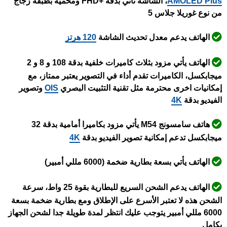
AMOLED Plus
، الشاشة تأتي بدقة +FHD ومحمية بطبقة زجاج
من نوع غوريلا جلاس 5
الهاتف يدعم معدل تحديث الشاشة
120 هرتز
الهاتف يأتي مزود بثلاث كاميرات خلفية بدقة 108 و 8 و 2
ميجابكسل، الكاميرات تقدم أداء في التصوير يعتبر ممتاز، مع
إمكانيات اخرى محترمة مثل تقنية التثبيت البصري
OIS
وتصوير
الفيديو بدقة
4K
هاتف سامسونج M54 يأتي مزود بكاميرا أمامية بدقة 32
ميجابكسل تدعم إمكانية تصوير الفيديو بدقة
4K
الهاتف يأتي بسعة بطارية ضخمة (6000 مللي أمبير)
الهاتف يدعم الشحن السريع للبطارية بقوة 25 واط، سرعة
الشحن هذه لا تعتبر الأسرع على الإطلاق ومع بطارية ضخمة بسعة
6000 مللي أمبير يتوجب عليك انتظر لمدة طويلة جدا لشحن الجهاز
بكامل