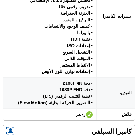
• تحسين التصوير بالذكاء الإصطناعي
• تقريب رقمي 10x
• العنونة الجغرافية
مميزات الكاميرا
• التركيز باللمس
• كشف الوجوه والابتسامات
• بانوراما
• تقنية HDR
• إعدادات ISO
• التشغيل السريع
• المؤقت الذاتي
• الالتقاط المستمر
• إعدادات توازن اللون الأبيض
• دقة 2160P 4K
• دقة 1080P FHD
الفيديو
• تقنية التثبيت الرقمي (EIS)
• التصوير بالحركة البطيئة (Slow Motion)
فلاش
يدعم
كاميرا السيلفي