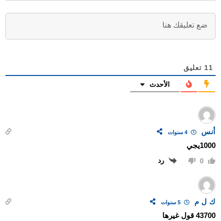
11
تعليق
الأحدث
أنس
4 سنوات
1000يجي
رد
0
ك ل م
5 سنوات
43700 قول غيرها