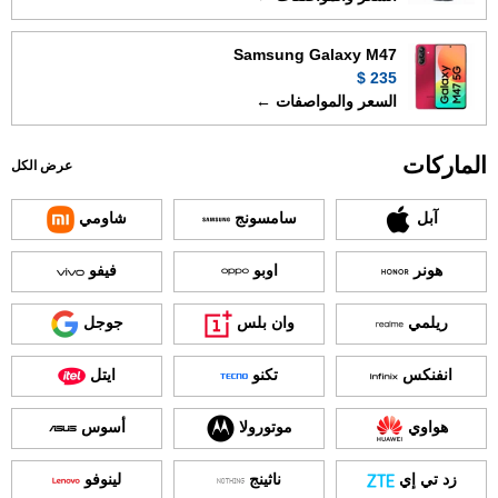
Samsung Galaxy M47
235 $
السعر والمواصفات ←
الماركات
عرض الكل
آبل
سامسونج
شاومي
هونر
اوبو
فيفو
ريلمي
وان بلس
جوجل
انفنكس
تكنو
ايتل
هواوي
موتورولا
أسوس
زد تي إي
ناثينج
لينوفو