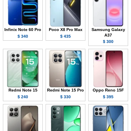
Infinix Note 60 Pro
Poco X8 Pro Max
Samsung Galaxy
A37
340 $
435 $
300 $
Redmi Note 15
Redmi Note 15 Pro
Oppo Reno 15F
240 $
330 $
395 $