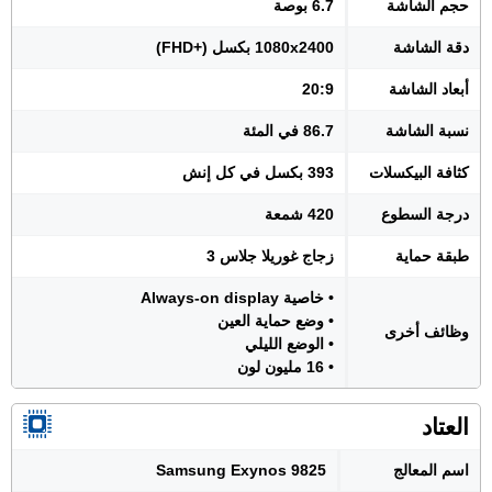
حجم الشاشة
6.7 بوصة
دقة الشاشة
1080x2400 بكسل (+FHD)
أبعاد الشاشة
20:9
نسبة الشاشة
86.7 في المئة
كثافة البيكسلات
393 بكسل في كل إنش
درجة السطوع
420 شمعة
طبقة حماية
زجاج غوريلا جلاس 3
• خاصية Always-on display
• وضع حماية العين
وظائف أخرى
• الوضع الليلي
• 16 مليون لون
العتاد
اسم المعالج
Samsung Exynos 9825