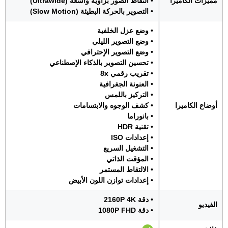
مميزات الكاميرا
• التقاط الصور بزاوية واسعة (Ultrawide)
• التصوير بالحركة البطيئة (Slow Motion)
• وضع عزل الخلفية
• وضع التصوير الليلي
• وضع التصوير الإحترافي
• تحسين التصوير بالذكاء الإصطناعي
• تقريب رقمي 8x
• العنونة الجغرافية
• التركيز باللمس
أوضاع الكاميرا
• كشف الوجوه والابتسامات
• بانوراما
• تقنية HDR
• إعدادات ISO
• التشغيل السريع
• المؤقت الذاتي
• الالتقاط المستمر
• إعدادات توازن اللون الأبيض
• دقة 2160P 4K
الفيديو
• دقة 1080P FHD