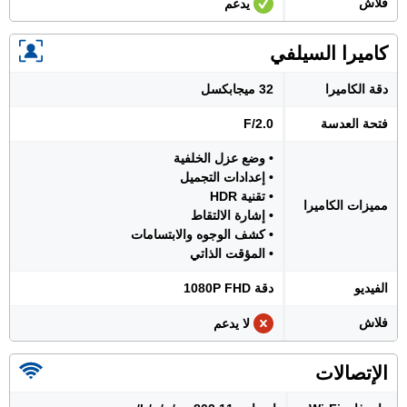
فلاش
يدعم
كاميرا السيلفي
دقة الكاميرا
32 ميجابكسل
فتحة العدسة
F/2.0
• وضع عزل الخلفية
• إعدادات التجميل
• تقنية HDR
مميزات الكاميرا
• إشارة الالتقاط
• كشف الوجوه والابتسامات
• المؤقت الذاتي
الفيديو
دقة 1080P FHD
فلاش
لا يدعم
الإتصالات