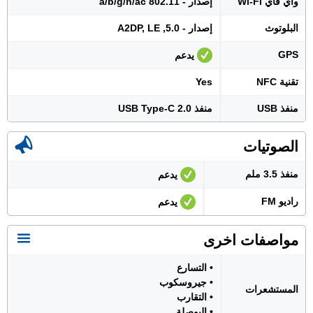
واي فاي Wi-Fi
إصدار - 802.11 a/b/g/n/ac
البلوتوث
إصدار - 5.0, A2DP, LE
GPS
يدعم
تقنية NFC
Yes
منفذ USB
منفذ USB Type-C 2.0
الصوتيات
منفذ 3.5 ملم
يدعم
راديو FM
يدعم
مواصفات اخرى
• التسارع
• جيروسكوب
المستشعرات
• التقارب
• البوصلة