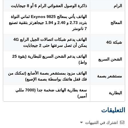
الرام
ذاكرة الوصول العشوائي الرام 6 أو 8 جيجابايت
الهاتف يأتي بمعالج Exynos 9825 ثماني النواة
المعالج
بتردد 2.73 و 2.40 و 1.94 جيجاهرتز بتقنية تصنيع
7 نانومتر
الهاتف يدعم شبكات اتصالات الجيل الرابع 4G
شبكة 4G
يمكن أن تصل سرعتها حتى 2 جيجابايت
الهاتف يدعم الشحن السريع للبطارية (بقوة 25
الشحن السريع
واط)
الهاتف مزود بمستشعر بصمة الأصابع (تمكنك من
مستشعر بصمة
فك قفل هاتفك بواسطة بصمة الإصبع)
سعة بطارية الهاتف ضخمة جدا (7000 مللي
البطارية
أمبير)
التعليقات
اشترك في التنبيهات