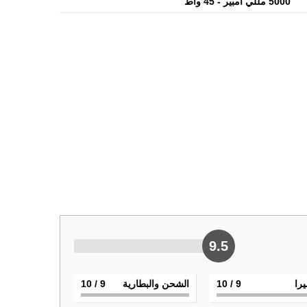
5000 مللي أمبير - 45 واط
9.5
يرا
9
/ 10
الشحن والبطارية
9
/ 10