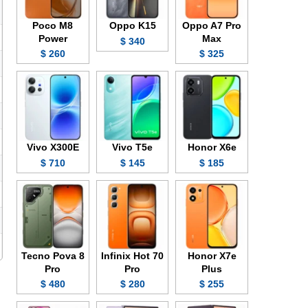
Poco M8
Oppo K15
Oppo A7 Pro
Power
Max
340 $
260 $
325 $
Vivo X300E
Vivo T5e
Honor X6e
710 $
145 $
185 $
Tecno Pova 8
Infinix Hot 70
Honor X7e
Pro
Pro
Plus
480 $
280 $
255 $