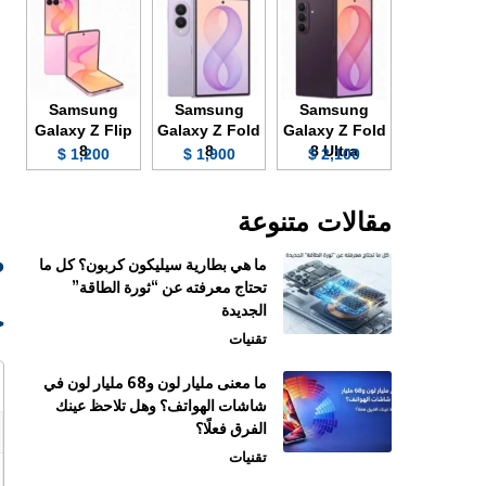
Samsung
Samsung
Samsung
Galaxy Z Flip
Galaxy Z Fold
Galaxy Z Fold
8
8
8 Ultra
1,200 $
1,900 $
2,100 $
مقالات متنوعة
صو
ما هي بطارية سيليكون كربون؟ كل ما
تحتاج معرفته عن “ثورة الطاقة”
الجديدة
ج
تقنيات
ما معنى مليار لون و68 مليار لون في
شاشات الهواتف؟ وهل تلاحظ عينك
الفرق فعلًا؟
تقنيات