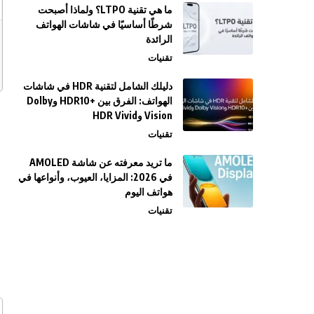
ما هي تقنية LTPO؟ ولماذا أصبحت
شرطًا أساسيًا في شاشات الهواتف
الرائدة
تقنيات
دليلك الشامل لتقنية HDR في شاشات
الهواتف: الفرق بين +HDR10 وDolby
Vision وHDR Vivid
تقنيات
ما تريد معرفته عن شاشة AMOLED
في 2026: المزايا، العيوب، وأنواعها في
هواتف اليوم
تقنيات