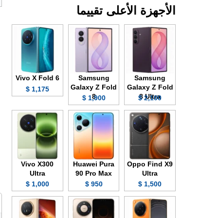
الأجهزة الأعلى تقييما
Vivo X Fold 6
Samsung
Samsung
Galaxy Z Fold
Galaxy Z Fold
1,175 $
8
8 Ultra
1,900 $
2,100 $
Vivo X300
Huawei Pura
Oppo Find X9
Ultra
90 Pro Max
Ultra
1,000 $
950 $
1,500 $