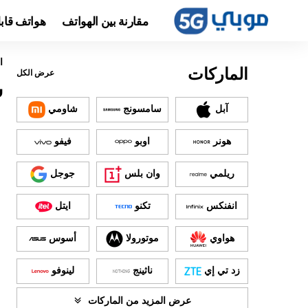
مقارنة بين الهواتف
هواتف قاب
ا
الماركات
عرض الكل
س
آبل
سامسونج
شاومي
هونر
اوبو
فيفو
ريلمي
وان بلس
جوجل
انفنكس
تكنو
ايتل
هواوي
موتورولا
أسوس
زد تي إي
ناثينج
لينوفو
عرض المزيد من الماركات