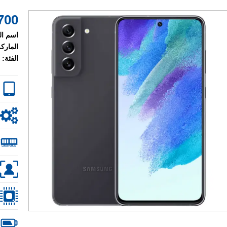
700 $
اسم ال
الماركة
الفئة: