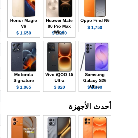
Honor Magic
Huawei Mate
Oppo Find N6
V6
80 Pro Max
1,750 $
Wind
1,650 $
1,250 $
Motorola
Vivo iQOO 15
Samsung
Signature
Ultra
Galaxy S26
Ultra
1,065 $
820 $
1,300 $
أحدث الأجهزة