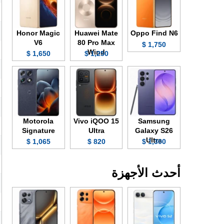
Honor Magic
Huawei Mate
Oppo Find N6
V6
80 Pro Max
1,750 $
Wind
1,650 $
1,250 $
Motorola
Vivo iQOO 15
Samsung
Signature
Ultra
Galaxy S26
Ultra
1,065 $
820 $
1,300 $
أحدث الأجهزة