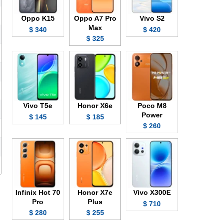
Oppo K15
Oppo A7 Pro
Vivo S2
Max
340 $
420 $
325 $
Vivo T5e
Honor X6e
Poco M8
Power
145 $
185 $
260 $
Infinix Hot 70
Honor X7e
Vivo X300E
Pro
Plus
710 $
280 $
255 $