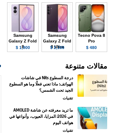
Samsung
Samsung
Tecno Pova 8
Galaxy Z Fold
Galaxy Z Fold
Pro
8
8 Ultra
1,900 $
2,100 $
480 $
صو
مقالات متنوعة
درجة السطوع Nits في شاشات
الهواتف: ماذا تعني فعلًا وما هو السطوع
الجيد تحت الشمس؟
تقنيات
ما تريد معرفته عن شاشة AMOLED
في 2026: المزايا، العيوب، وأنواعها في
هواتف اليوم
تقنيات