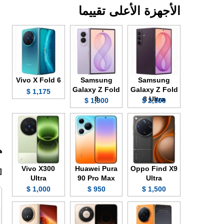
الأجهزة الأعلى تقييما
Vivo X Fold 6
Samsung
Samsung
Galaxy Z Fold
Galaxy Z Fold
1,175 $
8
8 Ultra
1,900 $
2,100 $
ه
Vivo X300
Huawei Pura
Oppo Find X9
ads1]
Ultra
90 Pro Max
Ultra
1,000 $
950 $
1,500 $