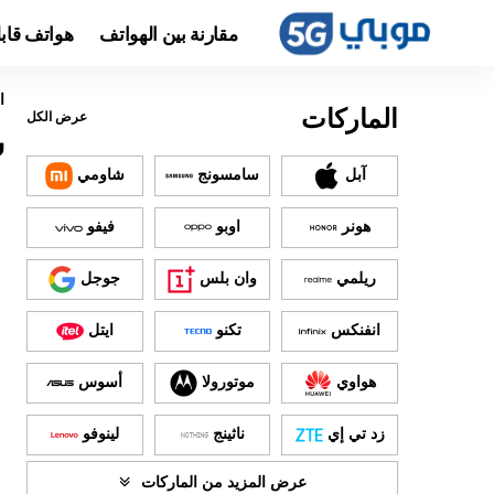
مقارنة بين الهواتف
هواتف قاب
ا
الماركات
عرض الكل
س
آبل
سامسونج
شاومي
هونر
اوبو
فيفو
ريلمي
وان بلس
جوجل
انفنكس
تكنو
ايتل
هواوي
موتورولا
أسوس
زد تي إي
ناثينج
لينوفو
عرض المزيد من الماركات