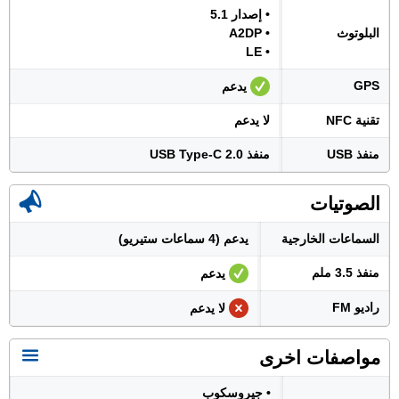
• إصدار 5.1
البلوتوث
• A2DP
• LE
GPS
يدعم
تقنية NFC
لا يدعم
منفذ USB
منفذ USB Type-C 2.0
الصوتيات
السماعات الخارجية
يدعم (4 سماعات ستيريو)
منفذ 3.5 ملم
يدعم
راديو FM
لا يدعم
مواصفات اخرى
• جيروسكوب