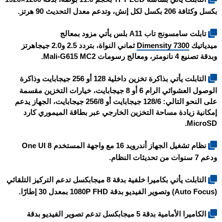
بكسل وكثافة 206 بكسل لكل إنش، وتدعم معدل التحديث 90 هرتز.
تابلت
سامسونج تاب A11 بلس
يأتي مزود بمعالج
ميدياتيك
Dimensity 7300
ثماني النواة، بتردد 2.5 و2.0 جيجاهرتز
وبدقة تصنيع 4 نانومتر، ومعالج رسومات Mali-G615 MC2.
التابلت يأتي بذاكرة تخزين داخلية 128 أو 256 جيجابايت وذاكرة
الوصول العشوائي الرام 6 أو 8 جيجابايت، خيارات التخزين مقسمة
على النحو التالي: 128/6 جيجابايت أو 256/8 جيجابايت، الجهاز يدعم
إمكانية زيادة مساحة التخزين الخارجي عبر بطاقة الميموري كارد
MicroSD.
نظام تشغيل الجهاز أندرويد 16 مع واجهة المستخدم One UI 8
ودعم 7 سنوات من تحديثات النظام.
التابلت يأتي بكاميرا خلفية بدقة 8 ميجابكسل تدعم التركيز التلقائي
(Auto Focus) وتصوير الفيديو بدقة 1080P FHD بمعدل 30 إطارًا.
الكاميرا الأمامية بدقة 5 ميجابكسل تدعم تصوير الفيديو بدقة