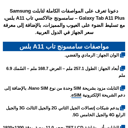
دعونا تعرف على المواصفات الكاملة لتابلت Samsung
Galaxy Tab A11 Plus – سامسونج جالاكسي تاب A11 بلس،
مع تسليط الضوء على العيوب والمميزات، بالإضافة إلى معرفة
سعر الجهاز في الدول العربية.
مواصفات سامسونج تاب A11 بلس
الوان الجهاز: الرمادي والفضي.
أبعاد الجهاز: الطول 257.1 ملم – العرض 168.7 ملم – السُمك 6.9
ملم
التابلت مزود بشريحة SIM وحدة من نوع Nano SIM، بالإضافة إلى
دعم الشريحة الإلكترونية
eSIM
.
يدعم شبكات إتصالات الجيل الثاني 2G والجيل الثالث 3G والجيل
الرابع 4G والجيل الخامس 5G.
التابلت يأتي بشاشة TFT LCD بحجم 11.0 بوصة، بدقة 1200×1920