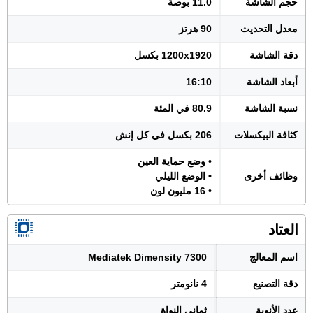
حجم الشاشة
11.0 بوصة
معدل التحديث
90 هرتز
دقة الشاشة
1200x1920 بكسل
أبعاد الشاشة
16:10
نسبة الشاشة
80.9 في المئة
كثافة البيكسلات
206 بكسل في كل إنش
• وضع حماية العين
وظائف أخرى
• الوضع الليلي
• 16 مليون لون
العتاد
اسم المعالج
Mediatek Dimensity 7300
دقة التصنيع
4 نانومتر
عدد الأنوية
ثماني النواة