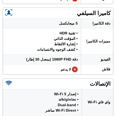
كاميرا السيلفي
دقة الكاميرا
5 ميجابكسل
• تقنية HDR
• المؤقت الذاتي
مميزات الكاميرا
• إشارة الالتقاط
• كشف الوجوه والابتسامات
الفيديو
دقة 1080P FHD (بمعدل 30 إطار)
فلاش
لا يدعم
الإتصالات
• إصدار Wi-Fi 5
• a/b/g/n/ac
واي فاي Wi-Fi
• Dual-band
• Wi-Fi Direct مباشر