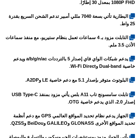
1080P FHD بمعدل 30 إطارًا.
البطارية تأتي بسعة 7040 مللي أمبير تدعم الشحن السريع بقدرة
25 واط.
التابلت مزود بـ 4 سماعات تعمل بنظام ستيريو، مع منفذ سماعات
الأذن 3.5 ملم.
يدعم شبكات الواي فاي إصدار 5 بالترددات a/b/g/n/ac ويدعم
خاصية Dual-band وWi-Fi Direct.
البلوتوث متوفر بإصدار 5.1 مع دعم خاصية LE وA2DP.
تابلت
سامسونج تاب A11 بلس
يأتي مزود بمنفذ USB Type-C
إصدار 2.0، الذي يدعم خاصية OTG.
الجهاز يدعم نظام تحديد المواقع العالمي GPS مع دعم أنظمة
تحديد المواقع الأخرى GLONASS وGALILEO وBeiDou وQZSS.
يأتي الجهاز مزود بمستشعرات الجيروسكوب والتسارع والبوصلة