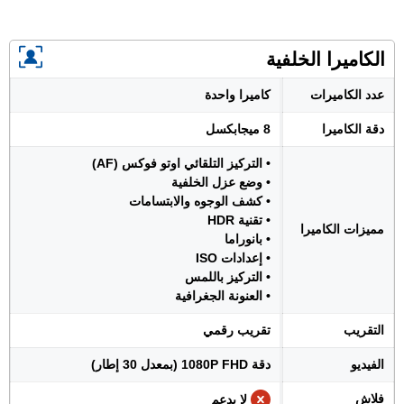
الكاميرا الخلفية
عدد الكاميرات
كاميرا واحدة
دقة الكاميرا
8 ميجابكسل
• التركيز التلقائي اوتو فوكس (AF)
• وضع عزل الخلفية
• كشف الوجوه والابتسامات
• تقنية HDR
مميزات الكاميرا
• بانوراما
• إعدادات ISO
• التركيز باللمس
• العنونة الجغرافية
التقريب
تقريب رقمي
الفيديو
دقة 1080P FHD (بمعدل 30 إطار)
فلاش
لا يدعم