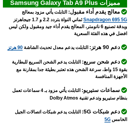
مميزات Samsung Galaxy Tab A9 Plus
معالج يقدم أداء مقبول:
التابلت يأتي مزود بمعالج
Snapdragon 695 5G
ثماني النواة بتردد 2.2 و 1.7 جيجاهرتز
وبدقة تصنيع 6 نانومتر، المعالج يقدم أداء جيد ومقبول ولكن ليس
افضل في هذه الفئة السعرية
دعم 90 هرتز:
التابلت يدعم معدل تحديث الشاشة
90 هرتز
دعم شحن سريع:
التابلت يدعم الشحن السريع للبطارية
بقوة 15 واط، سرعة الشحن هذه تعتبر بطيئة جدا بمقارنة مع
الأجهزة المنافسة
سماعات ستيريو:
التابلت يأتي مزود بـ 4 سماعات تعمل
بنظام ستيريو
وتدعم تقنية Dolby Atmos
دعم شبكات 5G:
التابلت يدعم شبكات اتصالات الجيل
الخامس
5G