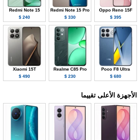
Redmi Note 15
Redmi Note 15 Pro
Oppo Reno 15F
240 $
330 $
395 $
Xiaomi 15T
Realme C85 Pro
Poco F8 Ultra
490 $
230 $
680 $
الأجهزة الأعلى تقييما