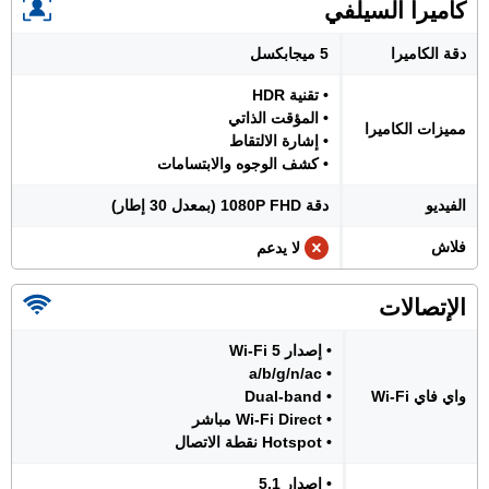
كاميرا السيلفي
دقة الكاميرا
5 ميجابكسل
• تقنية HDR
• المؤقت الذاتي
مميزات الكاميرا
• إشارة الالتقاط
• كشف الوجوه والابتسامات
الفيديو
دقة 1080P FHD (بمعدل 30 إطار)
فلاش
لا يدعم
الإتصالات
• إصدار Wi-Fi 5
• a/b/g/n/ac
واي فاي Wi-Fi
• Dual-band
• Wi-Fi Direct مباشر
• Hotspot نقطة الاتصال
• إصدار 5.1