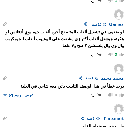
رد
1
Gamez
10 شهور
لو ضعيف في تشغيل ألعاب المتصفح أخره ألعاب جيم بوي أدفانس لو
هكرته هيشغل ألعاب أكتر زي مشفت على اليوتيوب ألعاب الجيمكيوب
وال وي وال بلستشن ٢ صح ولا غلط
رد
2
محمد محمد
1 سنة
يوجد خطأ في هذا الوصف التابلت يأتي معه شاحن في العلبة
رد
0
عرض الردود
(2)
I'm smart.
1 سنة
هل يدعم استخدام القلم