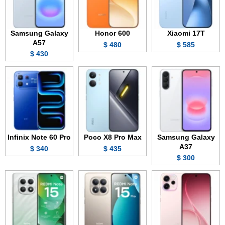
Samsung Galaxy
Honor 600
Xiaomi 17T
A57
480 $
585 $
430 $
Infinix Note 60 Pro
Poco X8 Pro Max
Samsung Galaxy
A37
340 $
435 $
300 $