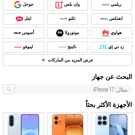
ريلمي
وان بلس
جوجل
انفنكس
تكنو
ايتل
هواوي
موتورولا
أسوس
زد تي إي
ناثينج
لينوفو
عرض المزيد من الماركات
البحث عن جهاز
الأجهزة الأكثر بحثاً