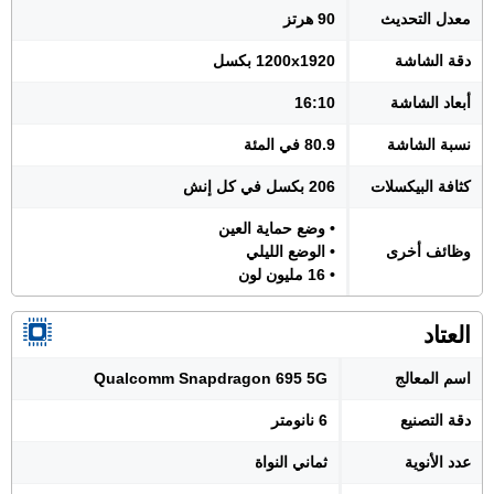
معدل التحديث
90 هرتز
دقة الشاشة
1200x1920 بكسل
أبعاد الشاشة
16:10
نسبة الشاشة
80.9 في المئة
كثافة البيكسلات
206 بكسل في كل إنش
• وضع حماية العين
وظائف أخرى
• الوضع الليلي
• 16 مليون لون
العتاد
اسم المعالج
Qualcomm Snapdragon 695 5G
دقة التصنيع
6 نانومتر
عدد الأنوية
ثماني النواة