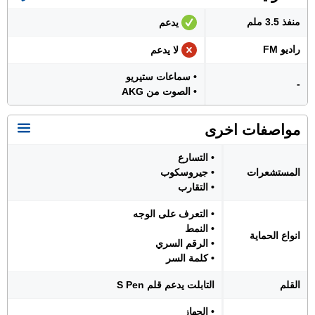
منفذ 3.5 ملم
يدعم
راديو FM
لا يدعم
• سماعات ستيريو
-
• الصوت من AKG
مواصفات اخرى
• التسارع
المستشعرات
• جيروسكوب
• التقارب
• التعرف على الوجه
• النمط
انواع الحماية
• الرقم السري
• كلمة السر
القلم
التابلت يدعم قلم S Pen
• الجهاز