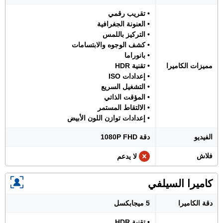
• تقريب رقمي
• العنونة الجغرافية
• التركيز باللمس
• كشف الوجوه والابتسامات
• بانوراما
مميزات الكاميرا
• تقنية HDR
• إعدادات ISO
• التشغيل السريع
• المؤقت الذاتي
• الالتقاط المستمر
• إعدادات توازن اللون الأبيض
الفيديو
دقة 1080P FHD
فلاش
لا يدعم
كاميرا السيلفي
دقة الكاميرا
5 ميجابكسل
• تقنية HDR