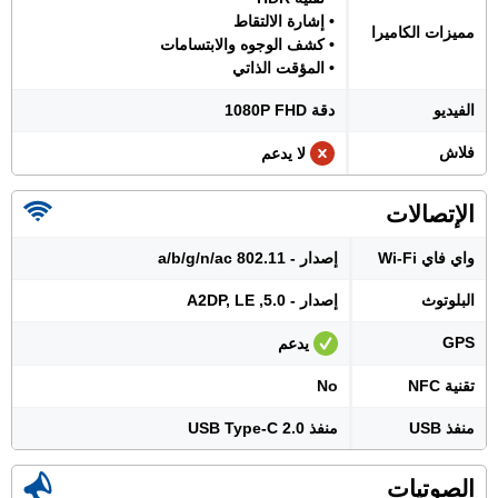
• إشارة الالتقاط
مميزات الكاميرا
• كشف الوجوه والابتسامات
• المؤقت الذاتي
الفيديو
دقة 1080P FHD
فلاش
لا يدعم
الإتصالات
واي فاي Wi-Fi
إصدار - 802.11 a/b/g/n/ac
البلوتوث
إصدار - 5.0, A2DP, LE
GPS
يدعم
تقنية NFC
No
منفذ USB
منفذ USB Type-C 2.0
الصوتيات