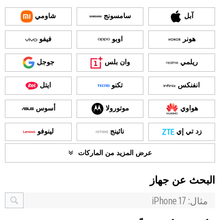
آبل
سامسونج
شاومي
هونر
اوبو
فيفو
ريلمي
وان بلس
جوجل
انفنكس
تكنو
ايتل
هواوي
موتورولا
أسوس
زد تي إي
ناثينج
لينوفو
عرض المزيد من الماركات
البحث عن جهاز