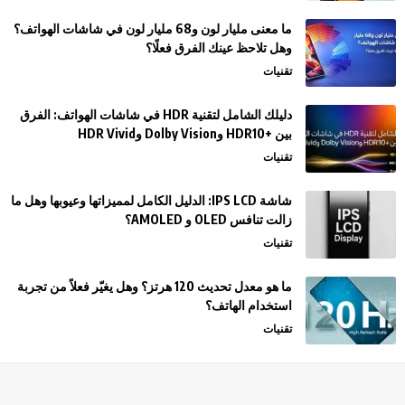
ما معنى مليار لون و68 مليار لون في شاشات الهواتف؟
وهل تلاحظ عينك الفرق فعلًا؟
تقنيات
دليلك الشامل لتقنية HDR في شاشات الهواتف: الفرق
بين +HDR10 وDolby Vision وHDR Vivid
تقنيات
شاشة IPS LCD: الدليل الكامل لمميزاتها وعيوبها وهل ما
زالت تنافس OLED و AMOLED؟
تقنيات
ما هو معدل تحديث 120 هرتز؟ وهل يغيّر فعلاً من تجربة
استخدام الهاتف؟
تقنيات