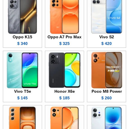
Oppo K15
Oppo A7 Pro Max
Vivo S2
340 $
325 $
420 $
Vivo T5e
Honor X6e
Poco M8 Power
145 $
185 $
260 $