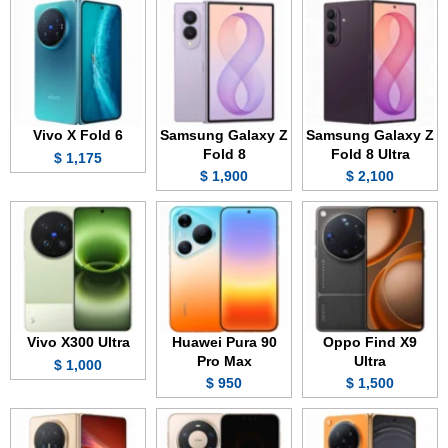
Vivo X Fold 6
Samsung Galaxy Z
Samsung Galaxy Z
Fold 8
Fold 8 Ultra
1,175 $
1,900 $
2,100 $
Vivo X300 Ultra
Huawei Pura 90
Oppo Find X9
Pro Max
Ultra
1,000 $
950 $
1,500 $