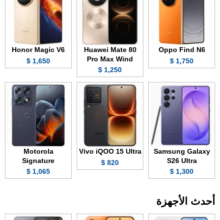
Honor Magic V6
Huawei Mate 80
Oppo Find N6
Pro Max Wind
1,650 $
1,750 $
1,250 $
Motorola
Vivo iQOO 15 Ultra
Samsung Galaxy
Signature
S26 Ultra
820 $
1,065 $
1,300 $
أحدث الأجهزة