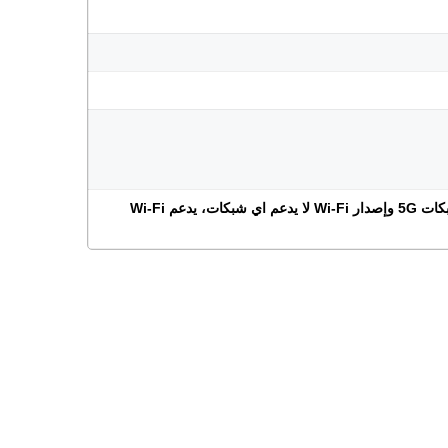
يوجد إصدارين من الجهاز، إصدار 5G يدعم شبكات 5G وإصدار Wi-Fi لا يدعم اي شبكات، يدعم Wi-Fi