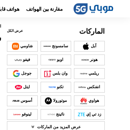
مقارنة بين الهواتف
هواتف قاب
ا
الماركات
عرض الكل
سع
آبل
سامسونج
شاومي
هونر
اوبو
فيفو
ريلمي
وان بلس
جوجل
انفنكس
تكنو
ايتل
هواوي
موتورولا
أسوس
زد تي إي
ناثينج
لينوفو
عرض المزيد من الماركات