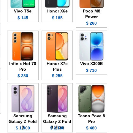
Vivo T5e
Honor X6e
Poco M8
Power
145 $
185 $
260 $
Infinix Hot 70
Honor X7e
Vivo X300E
Pro
Plus
710 $
280 $
255 $
Samsung
Samsung
Tecno Pova 8
Galaxy Z Fold
Galaxy Z Fold
Pro
8
8 Ultra
1,900 $
2,100 $
480 $