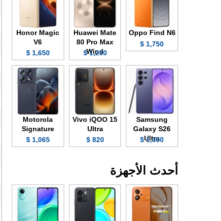
Honor Magic
Huawei Mate
Oppo Find N6
V6
80 Pro Max
1,750 $
Wind
1,650 $
1,250 $
Motorola
Vivo iQOO 15
Samsung
Signature
Ultra
Galaxy S26
Ultra
1,065 $
820 $
1,300 $
أحدث الأجهزة