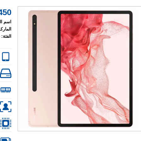
450 $
اسم ال
الماركة
الفئة: