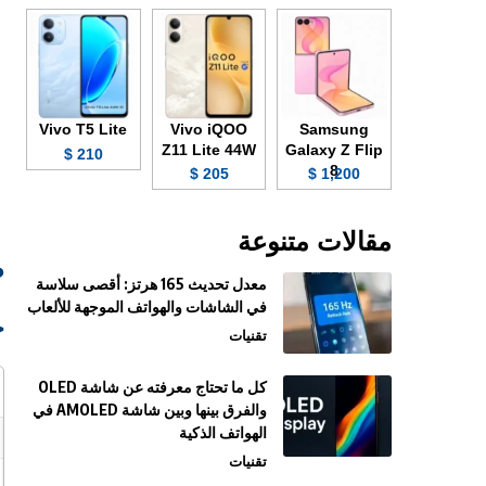
Vivo T5 Lite
Vivo iQOO
Samsung
Z11 Lite 44W
Galaxy Z Flip
210 $
8
205 $
1,200 $
مقالات متنوعة
صور
معدل تحديث 165 هرتز: أقصى سلاسة
في الشاشات والهواتف الموجهة للألعاب
ج
تقنيات
كل ما تحتاج معرفته عن شاشة OLED
والفرق بينها وبين شاشة AMOLED في
الهواتف الذكية
تقنيات