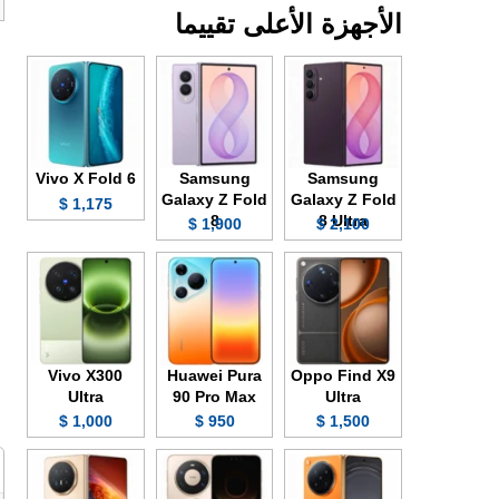
الأجهزة الأعلى تقييما
Vivo X Fold 6
Samsung
Samsung
Galaxy Z Fold
Galaxy Z Fold
1,175 $
8
8 Ultra
1,900 $
2,100 $
Vivo X300
Huawei Pura
Oppo Find X9
Ultra
90 Pro Max
Ultra
1,000 $
950 $
1,500 $