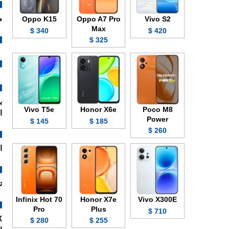
مق
Oppo K15
Oppo A7 Pro
Vivo S2
Max
340 $
420 $
325 $
Vivo T5e
Honor X6e
Poco M8
ال
Power
145 $
185 $
260 $
الش
تصنيع
Infinix Hot 70
Honor X7e
Vivo X300E
Pro
Plus
710 $
280 $
255 $