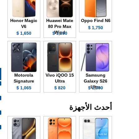
Honor Magic
Huawei Mate
Oppo Find N6
V6
80 Pro Max
1,750 $
Wind
1,650 $
1,250 $
Motorola
Vivo iQOO 15
Samsung
Signature
Ultra
Galaxy S26
Ultra
1,065 $
820 $
1,300 $
أحدث الأجهزة