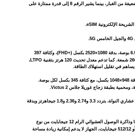
الجهاز مقاوم للماء والغبار بمعيار IP48، حيث يشير الرقم 4 إلى حماية ضعيفة من الغبار، بينما يشير الرقم 8 إلى قدرة ممتازة على
الشاشة الداخلية: يأتي الهاتف بشاشة Dynamic AMOLED 2X بحجم 6.9 بوصة، بدقة 1080×2520 بكسل (+FHD)، وكثافة 397
بكسل لكل بوصة. الشاشة تدعم تقنية +HDR10 ودرجة سطوع تصل إلى 2600 شمعة. كما تدعم معدل تحديث 120 هرتز بتقنية LTPO،
الشاشة الخارجية: تأتي من نوع Super AMOLED بحجم 4.1 بوصة، وبدقة 948×1048 بكسل، مع كثافة 345 بكسل لكل بوصة.
عشاري النواة، بتردد 3.3 و2.74 و2.36 و1.8 جيجاهرتز وبدقة
الهاتف يأتي بذاكرة تخزين داخلية 256 أو 512 جيجابايت من نوع UFS 4.0 وذاكرة الوصول العشوائي الرام 12 جيجابايت من نوع
LPDDR5X، خيارات التخزين مقسمة على النحو التالي: 256/12 جيجابايت أو 512/12 جيجابايت، الجهاز لا يدعم إمكانية زيادة مساحة