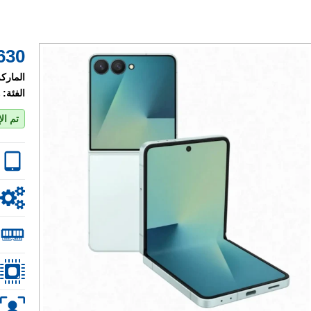
630 $
الماركة
الفئة:
تم ال