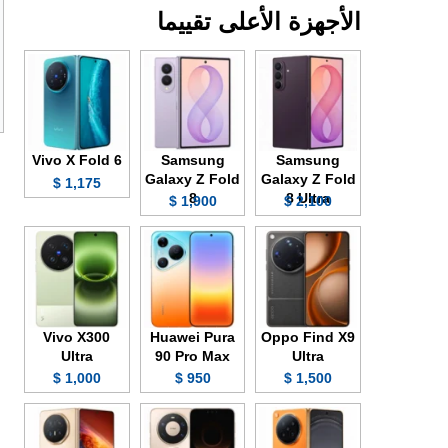
الأجهزة الأعلى تقييما
Vivo X Fold 6
Samsung
Samsung
Galaxy Z Fold
Galaxy Z Fold
1,175 $
8
8 Ultra
1,900 $
2,100 $
Vivo X300
Huawei Pura
Oppo Find X9
Ultra
90 Pro Max
Ultra
1,000 $
950 $
1,500 $