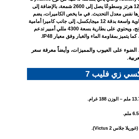
AMOLED 2X بقياس 6.9 بوصة وبدقة +FHD، تدعم معدل تحديث 120 هرتز وسطوعًا يصل إلى 2600 شمعة، بالإضافة إلى
Super A بحجم 4.1 بوصة تدعم بدورها نفس معدل التحديث. في ما يخص الكاميرات، يضم
الهاتف كاميرتين خلفيتين، الأولى رئيسية بدقة 50 ميجابكسل والثانية بزاوية واسعة بدقة 12 ميجابكسل، إلى جانب كاميرا أمامية
بدقة 10 ميجابكسل. يعمل الجهاز بمعالج Exynos 2500 من سامسونج، ويحتوي على بطارية بسعة 4300 مللي أمبير تدعم
 الضوء على العيوب والمميزات، وأيضاً معرفة سعر
ربية.
سي زي فليب 7
جلاس Victus 2).