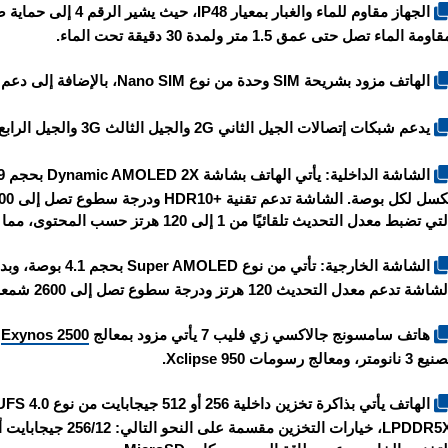
اومة الماء تصل حتى عمق 1.5 متر ولمدة 30 دقيقة تحت الماء.
الهاتف مزود بشريحة SIM وحدة من نوع Nano SIM، بالإضافة إلى دعم الشريحة الإلكترونية eSIM.
يدعم شبكات إتصالات الجيل الثاني 2G والجيل الثالث 3G والجيل الرابع 4G والجيل الخامس 5G.
تي تضبط معدل التحديث تلقائيًا من 1 إلى 120 هرتز حسب المحتوى، مما يساهم في تقليل استهلاك الطاقة.
اشة تدعم معدل التحديث 120 هرتز ودرجة سطوع تصل إلى 2600 شمعة، ومحمية بطبقة زجاج غوريلا جلاس Victus 2.
هاتف سامسونج جالاكسي زي فليب 7 يأتي مزود بمعالج
Exynos 2500
 3 نانومتر، ومعالج رسومات Xclipse 950.