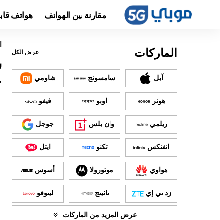
مقارنة بين الهواتف
هواتف قاب
ا
الماركات
عرض الكل
آبل
سامسونج
شاومي
7
هونر
اوبو
فيفو
ريلمي
وان بلس
جوجل
انفنكس
تكنو
ايتل
هواوي
موتورولا
أسوس
زد تي إي
ناثينج
لينوفو
عرض المزيد من الماركات