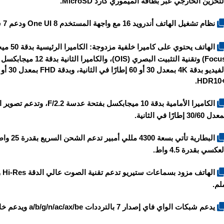
لتخزين الخارجي عبر بطاقة الميموري كارد MicroSD.
نظام تشغيل الهاتف أندرويد 16 مع واجهة المستخدم One UI 8 ودعم 7 سنوات من تحديثات النظام.
Focus) وتقنية التثبيت 
+HD
دل 30/60 إطارًا في الثانية.
لعكسي بقدرة 4.5 واط.
لم.
يدعم شبكات الواي فاي إصدار 7 بالترددات a/b/g/n/ac/ax/be ويدعم خاصية Tri-band وWi-Fi Direct ونقطة الاتصال Hotspot.