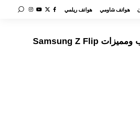
ن
هواتف شاومي
هواتف ريلمي
سعر ومواصفات سامسونج فليب 7 عيوب ومميزات Samsung Z Flip