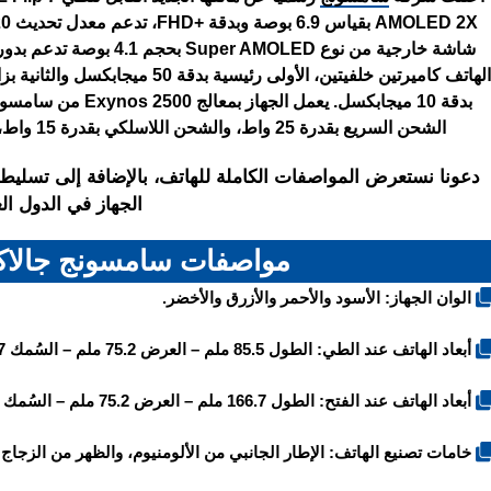
شاشة خارجية من نوع MOLED
الشحن السريع بقدرة 25 واط، والشحن اللاسلكي بقدرة 15 واط، كما يتميز بمقاومة الماء والغبار وفق معيار IP48.
دعونا نستعرض المواصفات الكاملة للهاتف، بالإضافة إلى تسليط
الجهاز في الدول الع
مواصفات سامسونج جالاك
الوان الجهاز: الأسود والأحمر والأزرق والأخضر.
أبعاد الهاتف عند الطي: الطول 85.5 ملم – العرض 75.2 ملم – السُمك 13.7 ملم – الوزن 188 غرام.
أبعاد الهاتف عند الفتح: الطول 166.7 ملم – العرض 75.2 ملم – السُمك 6.5 ملم.
خامات تصنيع الهاتف: الإطار الجانبي من الألومنيوم، والظهر من الزجاج (غوريلا 