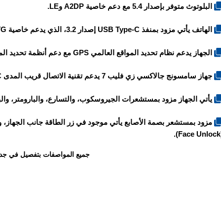
البلوتوث متوفر بإصدار 5.4 مع دعم خاصية A2DP وLE.
الهاتف يأتي مزود بمنفذ USB Type-C إصدار 3.2، الذي يدعم خاصية OTG.
الجهاز يدعم نظام تحديد المواقع العالمي GPS مع دعم أنظمة تحديد المواقع الأخرى GLONASS وGALILEO وBeiDou وQZSS.
جهاز سامسونج جالاكسي زي فليب 7 يدعم تقنية الاتصال قريب المدى NFC.
يأتي الجهاز مزود بمستشعرات الجيروسكوب، والتسارع، والبارومتر، وال
مزود بمستشعر بصمة الأصابع يأتي موجود في زر الطاقة جانب الجهاز، و
(F
جميع المواصفات بتفصيل في جد