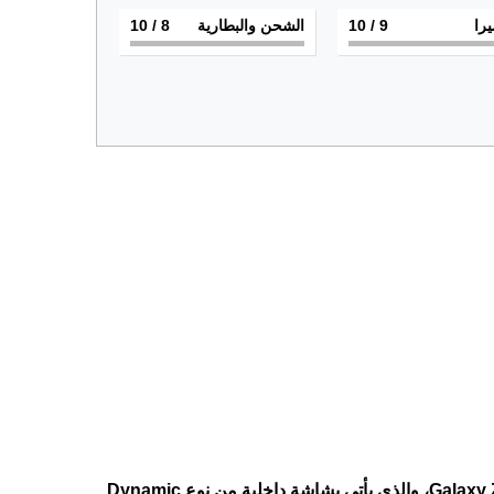
يرا
9
/ 10
الشحن والبطارية
8
/ 10
رسميًا عن هاتفها الجديد القابل للطي Galaxy Z Flip 7، والذي يأتي بشاشة داخلية من نوع Dynamic