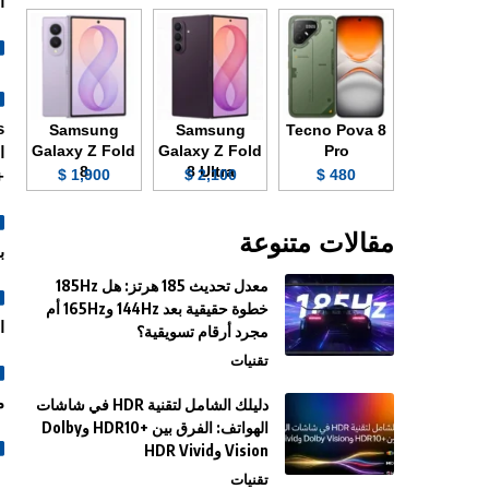
ا
Samsung
Samsung
Tecno Pova 8
Galaxy Z Fold
Galaxy Z Fold
Pro
8
8 Ultra
1,900 $
2,100 $
480 $
R10.
مقالات متنوعة
بمع
معدل تحديث 185 هرتز: هل 185Hz
خطوة حقيقية بعد 144Hz و165Hz أم
ا
مجرد أرقام تسويقية؟
تقنيات
م
دليلك الشامل لتقنية HDR في شاشات
الهواتف: الفرق بين +HDR10 وDolby
Vision وHDR Vivid
تقنيات