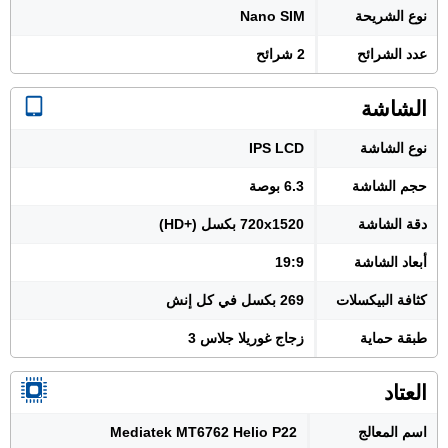
نوع الشريحة
Nano SIM
عدد الشرائح
2 شرائح
الشاشة
نوع الشاشة
IPS LCD
حجم الشاشة
6.3 بوصة
دقة الشاشة
720x1520 بكسل (+HD)
أبعاد الشاشة
19:9
كثافة البيكسلات
269 بكسل في كل إنش
طبقة حماية
زجاج غوريلا جلاس 3
العتاد
اسم المعالج
Mediatek MT6762 Helio P22