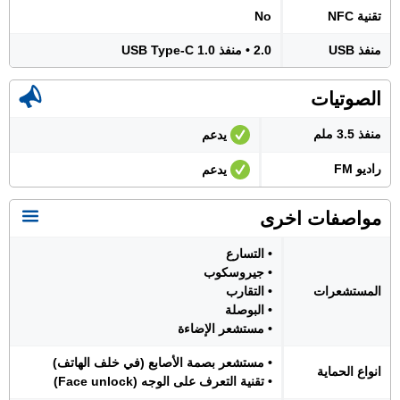
تقنية NFC
No
منفذ USB
2.0 • منفذ USB Type-C 1.0
الصوتيات
منفذ 3.5 ملم
يدعم
راديو FM
يدعم
مواصفات اخرى
• التسارع
• جيروسكوب
المستشعرات
• التقارب
• البوصلة
• مستشعر الإضاءة
• مستشعر بصمة الأصابع (في خلف الهاتف)
انواع الحماية
• تقنية التعرف على الوجه (Face unlock)