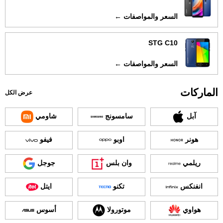
السعر والمواصفات ←
STG C10
السعر والمواصفات ←
الماركات
عرض الكل
آبل
سامسونج
شاومي
هونر
اوبو
فيفو
ريلمي
وان بلس
جوجل
انفنكس
تكنو
ايتل
هواوي
موتورولا
أسوس