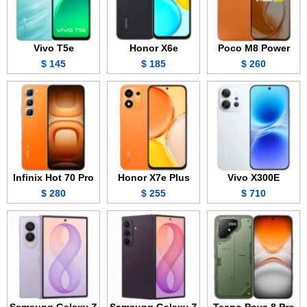
Vivo T5e
Honor X6e
Poco M8 Power
145 $
185 $
260 $
Infinix Hot 70 Pro
Honor X7e Plus
Vivo X300E
280 $
255 $
710 $
Samsung Galaxy Z
Samsung Galaxy Z
Tecno Pova 8 Pro