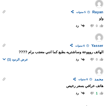
Rayan
5 سنوات
واو
رد
0
Yasser
6 سنوات
الهاتف روووعة وساشتريه بطبع كما انني معجب برام ????
رد
0
عرض الردود
(1)
محمد
6 سنوات
هاتف خرافي بسعر رخيص
رد
1