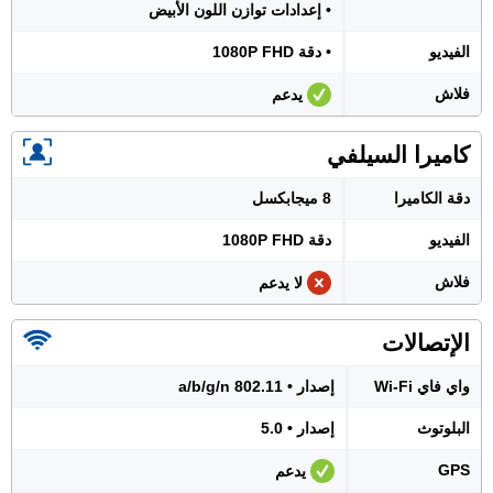
• إعدادات توازن اللون الأبيض
الفيديو
• دقة 1080P FHD
فلاش
يدعم
كاميرا السيلفي
دقة الكاميرا
8 ميجابكسل
الفيديو
دقة 1080P FHD
فلاش
لا يدعم
الإتصالات
واي فاي Wi-Fi
إصدار • 802.11 a/b/g/n
البلوتوث
إصدار • 5.0
GPS
يدعم