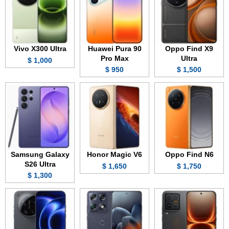
Vivo X300 Ultra
Huawei Pura 90
Oppo Find X9
Pro Max
Ultra
1,000 $
950 $
1,500 $
Samsung Galaxy
Honor Magic V6
Oppo Find N6
S26 Ultra
1,650 $
1,750 $
1,300 $