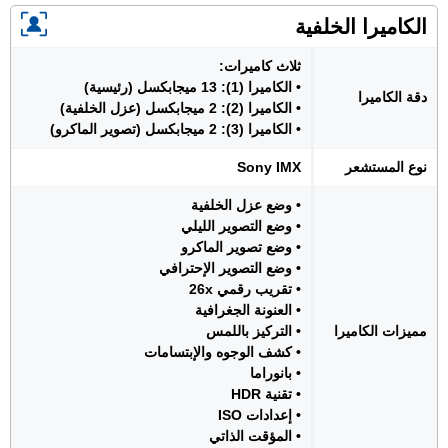
الكاميرا الخلفية
ثلاث كاميرات:
• الكاميرا (1): 13 ميجابكسل (رئيسية)
دقة الكاميرا
• الكاميرا (2): 2 ميجابكسل (عزل الخلفية)
• الكاميرا (3): 2 ميجابكسل (تصوير الماكرو)
نوع المستشعر
Sony IMX
• وضع عزل الخلفية
• وضع التصوير الليلي
• وضع تصوير الماكرو
• وضع التصوير الإحترافي
• تقريب رقمي 26x
• العنونة الجغرافية
مميزات الكاميرا
• التركيز باللمس
• كشف الوجوه والإبتسامات
• بانوراما
• تقنية HDR
• إعدادات ISO
• المؤقت الذاتي