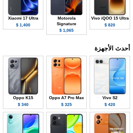
Xiaomi 17 Ultra
Motorola
Vivo iQOO 15 Ultra
Signature
1,400 $
820 $
1,065 $
أحدث الأجهزة
Oppo K15
Oppo A7 Pro Max
Vivo S2
340 $
325 $
420 $