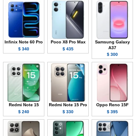
Infinix Note 60 Pro
Poco X8 Pro Max
Samsung Galaxy
A37
340 $
435 $
300 $
Redmi Note 15
Redmi Note 15 Pro
Oppo Reno 15F
240 $
330 $
395 $