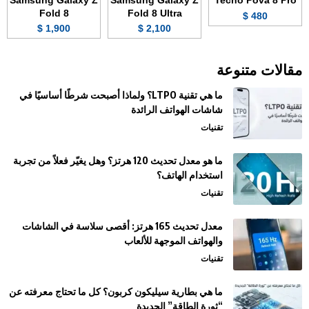
Fold 8
Fold 8 Ultra
480 $
1,900 $
2,100 $
مقالات متنوعة
ما هي تقنية LTPO؟ ولماذا أصبحت شرطًا أساسيًا في
شاشات الهواتف الرائدة
تقنيات
ما هو معدل تحديث 120 هرتز؟ وهل يغيّر فعلاً من تجربة
استخدام الهاتف؟
تقنيات
معدل تحديث 165 هرتز: أقصى سلاسة في الشاشات
والهواتف الموجهة للألعاب
تقنيات
ما هي بطارية سيليكون كربون؟ كل ما تحتاج معرفته عن
“ثورة الطاقة” الجديدة