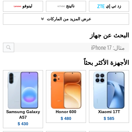
زد تي إي
ناثينج
لينوفو
عرض المزيد من الماركات
البحث عن جهاز
الأجهزة الأكثر بحثاً
Samsung Galaxy
Honor 600
Xiaomi 17T
A57
480 $
585 $
430 $