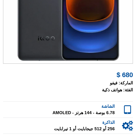
680 $
الماركة:
فيفو
الفئة:
هواتف ذكية
الشاشة
6.78 بوصة - 144 هرتز - AMOLED
الذاكرة
256 أو 512 جيجابايت أو 1 تيرابايت