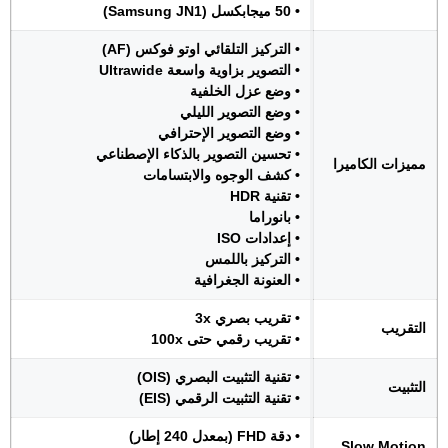
• 50 ميجابكسل (Samsung JN1)
• التركيز التلقائي اوتو فوكس (AF)
• التصوير بزاوية واسعة Ultrawide
• وضع عزل الخلفية
• وضع التصوير الليلي
• وضع التصوير الإحترافي
• تحسين التصوير بالذكاء الإصطناعي
مميزات الكاميرا
• كشف الوجوه والابتسامات
• تقنية HDR
• بانوراما
• إعدادات ISO
• التركيز باللمس
• العنونة الجغرافية
• تقريب بصري 3x
التقريب
• تقريب رقمي حتى 100x
• تقنية التثبيت البصري (OIS)
التثبيت
• تقنية التثبيت الرقمي (EIS)
• دقة FHD (بمعدل 240 إطار)
Slow Motion