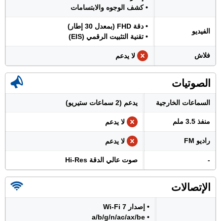
• كشف الوجوه والابتسامات
• دقة FHD (بمعدل 30 إطار)
الفيديو
• تقنية التثبيت الرقمي (EIS)
فلاش
لا يدعم
الصوتيات
السماعات الخارجية
يدعم (2 سماعات ستيريو)
منفذ 3.5 ملم
لا يدعم
راديو FM
لا يدعم
-
صوت عالي الدقة Hi-Res
الإتصالات
• إصدار Wi-Fi 7
• a/b/g/n/ac/ax/be