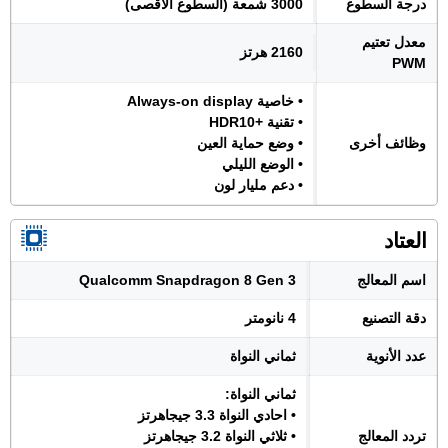
درجة السطوع
3000 شمعة (السطوع الأقصى)
معدل تعتيم
2160 هرتز
PWM
• خاصية Always-on display
• تقنية +HDR10
وظائف أخرى
• وضع حماية العين
• الوضع الليلي
• دعم مليار لون
العتاد
اسم المعالج
Qualcomm Snapdragon 8 Gen 3
دقة التصنيع
4 نانومتر
عدد الأنوية
ثماني النواة
ثماني النواة:
• احادي النواة 3.3 جيجاهرتز
تردد المعالج
• ثلاثي النواة 3.2 جيجاهرتز