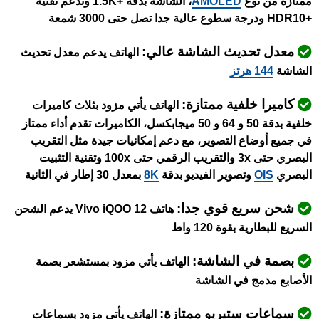
ممتازة من نوع
AMOLED
، الشاشة بدقة +1.5K وتدعم تقنية
+HDR10 ودرجة سطوع عالية جدا تصل حتى 3000 شمعة
معدل تحديث الشاشة عالي:
الهاتف يدعم معدل تحديث
الشاشة
144 هرتز
كاميرا خلفية ممتازة:
الهاتف يأتي مزود بثلاث كاميرات
خلفية بدقة 50 و 64 و 50 ميجابكسل، الكاميرات تقدم أداء ممتاز
في جميع أوضاع التصوير، مع دعم إمكانيات جيدة مثل التقريب
البصري حتى 3x والتقريب الرقمي حتى 100x وتقنية التثبيت
البصري
OIS
وتصوير الفيديو بدقة
8K
بمعدل 30 إطار في الثانية
شحن سريع قوي جدا:
هاتف Vivo iQOO 12 يدعم الشحن
السريع للبطارية بقوة 120 واط
بصمة في الشاشة:
الهاتف يأتي مزود بمستشعر بصمة
الأصابع مدمج في الشاشة
سماعات ستيريو ممتازة:
الهاتف يأتي مزود بسماعات