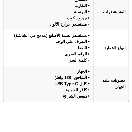
• التقارب
المستشعرات
• البوصلة
• جيروسكوب
• مستشعر حرارة الألوان
• مستشعر بصمة الأصابع (مدمج في الشاشة)
• التعرف على الوجه
انواع الحماية
• النمط
• الرقم السري
• كلمة السر
• الجهاز
• الشاحن (120 واط)
محتويات علبة
• كابل USB Type C
الجهاز
• كافر للحماية
• دبوس الشرائح