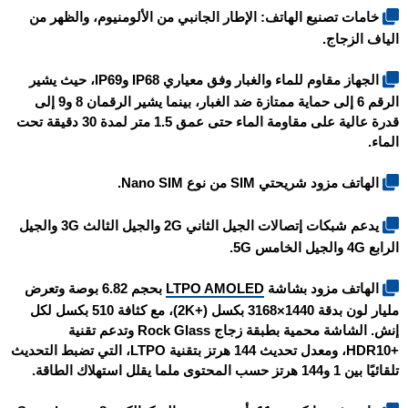
خامات تصنيع الهاتف: الإطار الجانبي من الألومنيوم، والظهر من
الياف الزجاج.
الجهاز مقاوم للماء والغبار وفق معياري IP68 وIP69، حيث يشير
الرقم 6 إلى حماية ممتازة ضد الغبار، بينما يشير الرقمان 8 و9 إلى
قدرة عالية على مقاومة الماء حتى عمق 1.5 متر لمدة 30 دقيقة تحت
الماء.
الهاتف مزود شريحتي SIM من نوع Nano SIM.
يدعم شبكات إتصالات الجيل الثاني 2G والجيل الثالث 3G والجيل
الرابع 4G والجيل الخامس 5G.
الهاتف مزود بشاشة
LTPO AMOLED
بحجم 6.82 بوصة وتعرض
مليار لون بدقة 1440×3168 بكسل (+2K)، مع كثافة 510 بكسل لكل
إنش. الشاشة محمية بطبقة زجاج Rock Glass وتدعم تقنية
+HDR10، ومعدل تحديث 144 هرتز بتقنية LTPO، التي تضبط التحديث
تلقائيًا بين 1 و144 هرتز حسب المحتوى ملما يقلل استهلاك الطاقة.