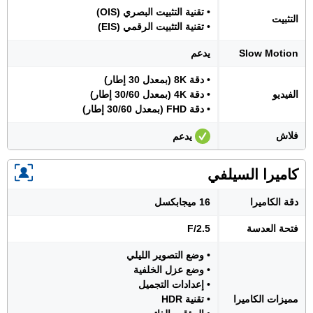
• تقنية التثبيت البصري (OIS)
التثبيت
• تقنية التثبيت الرقمي (EIS)
Slow Motion
يدعم
• دقة 8K (بمعدل 30 إطار)
الفيديو
• دقة 4K (بمعدل 30/60 إطار)
• دقة FHD (بمعدل 30/60 إطار)
فلاش
يدعم
كاميرا السيلفي
دقة الكاميرا
16 ميجابكسل
فتحة العدسة
F/2.5
• وضع التصوير الليلي
• وضع عزل الخلفية
• إعدادات التجميل
مميزات الكاميرا
• تقنية HDR