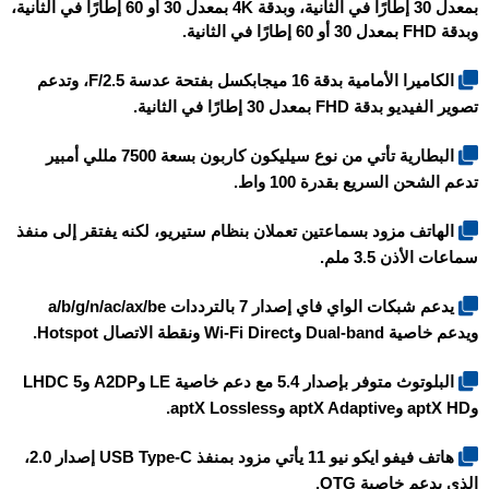
بمعدل 30 إطارًا في الثانية، وبدقة 4K بمعدل 30 أو 60 إطارًا في الثانية،
وبدقة FHD بمعدل 30 أو 60 إطارًا في الثانية.
الكاميرا الأمامية بدقة 16 ميجابكسل بفتحة عدسة F/2.5، وتدعم
تصوير الفيديو بدقة FHD بمعدل 30 إطارًا في الثانية.
البطارية تأتي من نوع سيليكون كاربون بسعة 7500 مللي أمبير
تدعم الشحن السريع بقدرة 100 واط.
الهاتف مزود بسماعتين تعملان بنظام ستيريو، لكنه يفتقر إلى منفذ
سماعات الأذن 3.5 ملم.
يدعم شبكات الواي فاي إصدار 7 بالترددات a/b/g/n/ac/ax/be
ويدعم خاصية Dual-band وWi-Fi Direct ونقطة الاتصال Hotspot.
البلوتوث متوفر بإصدار 5.4 مع دعم خاصية LE وA2DP وLHDC 5
وaptX HD وaptX Adaptive وaptX Lossless.
هاتف
فيفو ايكو نيو 11
يأتي مزود بمنفذ USB Type-C إصدار 2.0،
الذي يدعم خاصية OTG.