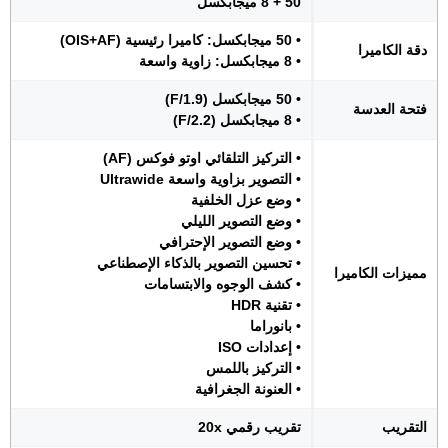
50 + 8 ميجابكسل
• 50 ميجابكسل: كاميرا رئيسية (OIS+AF)
دقة الكاميرا
• 8 ميجابكسل: زاوية واسعة
• 50 ميجابكسل (F/1.9)
فتحة العدسة
• 8 ميجابكسل (F/2.2)
• التركيز التلقائي اوتو فوكس (AF)
• التصوير بزاوية واسعة Ultrawide
• وضع عزل الخلفية
• وضع التصوير الليلي
• وضع التصوير الإحترافي
• تحسين التصوير بالذكاء الإصطناعي
مميزات الكاميرا
• كشف الوجوه والابتسامات
• تقنية HDR
• بانوراما
• إعدادات ISO
• التركيز باللمس
• العنونة الجغرافية
التقريب
تقريب رقمي 20x