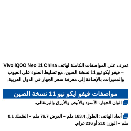
تعرف على المواصفات الكاملة لهاتف Vivo iQOO Neo 11 China
– فيفو ايكو نيو 11 نسخة الصين، مع تسليط الضوء على العيوب
والمميزات، بالإضافة إلى معرفة سعر الجهاز في الدول العربية.
مواصفات فيفو ايكو نيو 11 نسخة الصين
الوان الجهاز: الأسود والأبيض والأزرق والبرتقالي.
أبعاد الهاتف: الطول 163.4 ملم – العرض 76.7 ملم – السُمك 8.1
ملم – الوزن 210 أو 216 غرام.