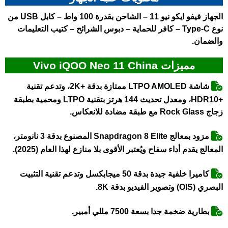
الجهاز
فيفو ايكو نيو 11
– الشاحن بقدرة 100 واط – كابل USB من
نوع Type-C – كافر للحماية – دبوس الشرائح – كتيب التعليمات
والضمان.
مميزات Vivo iQOO Neo 11 China
شاشة LTPO AMOLED ممتازة بدقة +2K، وتدعم تقنية
+HDR10، ومعدل تحديث 144 هرتز بتقنية LTPO ومحمية بطبقة
زجاج Rock Glass مع طبقة مضادة للانعكاس.
مزود بمعالج Snapdragon 8 Elite المصنوع بدقة 3 نانومتر،
المعالج يقدم أداء سفاح ويُعتبر الأقوى بلا منازع لهذا العام (2025).
كاميرا خلفية جيدة بدقة 50 ميجابكسل وتدعم تقنية التثبيت
البصري (OIS) وتصوير الفيديو بدقة 8K.
بطارية ضخمة جدا بسعة 7500 مللي أمبير.