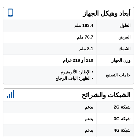
أبعاد وهيكل الجهاز
الطول
163.4 ملم
العرض
76.7 ملم
السُمك
8.1 ملم
وزن الجهاز
210 أو 216 غرام
• الإطار: الألومنيوم
خامات التصنيع
• الظهر: الياف الزجاج
الشبكات والشرائح
شبكة 2G
يدعم
شبكة 3G
يدعم
شبكة 4G
يدعم