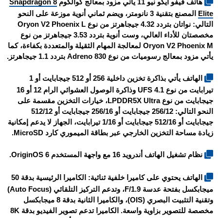
هاتف
فيفو ايكو نيو 11
يأتي مزود بمعالج كوالكوم
Snapdragon 8
Elite
المصنع بتقنية 3 نانومتر، ويضم ثماني أنوية موزعة على النحو
التالي: نواتان بتردد 4.32 جيجاهرتز من نوع Oryon V2 Phoenix L
مخصصتان للأداء العالي، وست أنوية بتردد 3.53 جيجاهرتز من نوع
Oryon V2 Phoenix M لمعالجة المهام الثقيلة والمتعددة بكفاءة، كما
يأتي مزود بمعالج رسوميات من نوع Adreno 830 بتردد 1.1 جيجاهرتز.
الهاتف يأتي بذاكرة تخزين داخلية 256 أو 512 جيجابايت أو 1
تيرابايت من نوع UFS 4.1 وذاكرة الوصول العشوائي الرام 12 أو 16
جيجابايت من نوع LPDDR5X Ultra، خيارات التخزين مقسمة على
النحو التالي: 256/12 جيجابايت أو 256/16 جيجابايت أو 512/12
جيجابايت أو 512/16 جيجابايت أو 1/16 تيرابايت، الجهاز لا يدعم إمكانية
زيادة مساحة التخزين الخارجي عبر بطاقة الميموري كارد MicroSD.
نظام تشغيل الهاتف أندرويد 16 مع واجهة المستخدم OriginOS 6.
الهاتف يحتوي على كاميرا خلفية ثنائية: الكاميرا الرئيسية بدقة 50
ميجابكسل بفتحة عدسة F/1.9، وتدعم التركيز التلقائي (Auto Focus)
وتقنية التثبيت البصري (OIS)، والكاميرا الثانية بدقة 8 ميجابكسل
مخصصة للتصوير بزاوية واسعة. الكاميرا تدعم تصوير الفيديو بدقة 8K