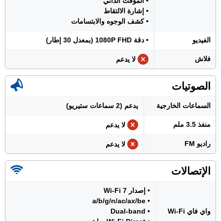
• المؤقت الذاتي
• إشارة الالتقاط
• كشف الوجوه والابتسامات
الفيديو
• دقة 1080P FHD (بمعدل 30 إطار)
فلاش
لا يدعم
الصوتيات
السماعات الخارجية
يدعم (2 سماعات ستيريو)
منفذ 3.5 ملم
لا يدعم
راديو FM
لا يدعم
الإتصالات
• إصدار Wi-Fi 7
• a/b/g/n/ac/ax/be
واي فاي Wi-Fi
• Dual-band