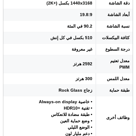
دقة الشاشة
1440x3168 بكسل (+2K)
أبعاد الشاشة
19.8:9
نسبة الشاشة
90.2 في المئة
كثافة البيكسلات
510 بكسل في كل إنش
درجة السطوع
غير معروفة
معدل تعتيم
2592 هرتز
PWM
معدل اللمس
300 هرتز
طبقة حماية
زجاج Rock Glass
• خاصية Always-on display
• تقنية +HDR10
• طبقة مضادة للانعكاس
وظائف أخرى
• وضع حماية العين
• الوضع الليلي
• دعم مليار لون