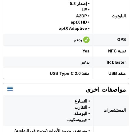
• إصدار 5.3
• LE
البلوتوث
• A2DP
• aptX HD
• aptX Adaptive
GPS
يدعم
تقنية NFC
Yes
IR blaster
يدعم
منفذ USB
منفذ USB Type-C 2.0
مواصفات اخرى
• التسارع
• التقارب
المستشعرات
• البوصلة
• جيروسكوب
• مستشعر بصمة الأصابع (مدمج في الشاشة)