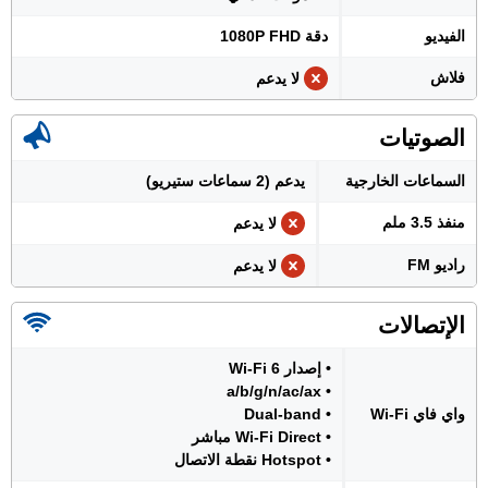
الفيديو
دقة 1080P FHD
فلاش
لا يدعم
الصوتيات
السماعات الخارجية
يدعم (2 سماعات ستيريو)
منفذ 3.5 ملم
لا يدعم
راديو FM
لا يدعم
الإتصالات
• إصدار Wi-Fi 6
• a/b/g/n/ac/ax
واي فاي Wi-Fi
• Dual-band
• Wi-Fi Direct مباشر
• Hotspot نقطة الاتصال