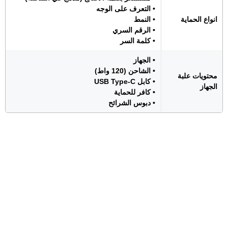
• التعرف على الوجه
انواع الحماية
• النمط
• الرقم السري
• كلمة السر
• الجهاز
• الشاحن (120 واط)
محتويات علبة
• كابل USB Type-C
الجهاز
• كافر للحماية
• دبوس الشرائح