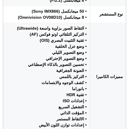
• 8 ميجابكسل (F/2.2)
• 50 ميجابكسل (Sony IMX866)
نوع المستشعر
• 8 ميجابكسل (Omnivision OV08D10)
• التقاط الصور بزاوية واسعة (Ultrawide)
• التركيز التلقائي اوتو فوكس (AF)
• تقنية التثبيت البصري (OIS)
• وضع عزل الخلفية
• وضع التصوير الليلي
• وضع التصوير الإحترافي
• تحسين التصوير بالذكاء الإصطناعي
• العنونة الجغرافية
مميزات الكاميرا
• التركيز باللمس
• كشف الوجوه والابتسامات
• بانوراما
• تقنية HDR
• إعدادات ISO
• التشغيل السريع
• المؤقت الذاتي
• الالتقاط المستمر
• إعدادات توازن اللون الأبيض