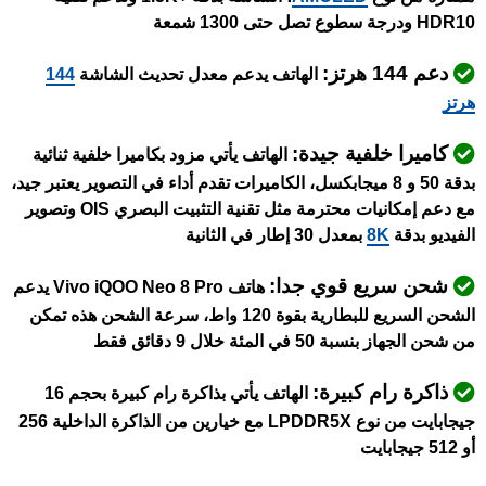
HDR10 ودرجة سطوع تصل حتى 1300 شمعة
دعم 144 هرتز:
الهاتف يدعم معدل تحديث الشاشة
144
هرتز
كاميرا خلفية جيدة:
الهاتف يأتي مزود بكاميرا خلفية ثنائية
بدقة 50 و 8 ميجابكسل، الكاميرات تقدم أداء في التصوير يعتبر جيد،
مع دعم إمكانيات محترمة مثل تقنية التثبيت البصري OIS وتصوير
الفيديو بدقة
8K
بمعدل 30 إطار في الثانية
شحن سريع قوي جدا:
هاتف Vivo iQOO Neo 8 Pro يدعم
الشحن السريع للبطارية بقوة 120 واط، سرعة الشحن هذه تمكن
من شحن الجهاز بنسبة 50 في المئة خلال 9 دقائق فقط
ذاكرة رام كبيرة:
الهاتف يأتي بذاكرة رام كبيرة بحجم 16
جيجابايت من نوع LPDDR5X مع خيارين من الذاكرة الداخلية 256
أو 512 جيجابايت