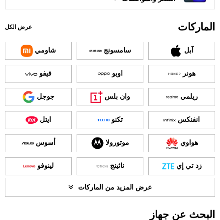
الماركات
عرض الكل
آبل
سامسونج
شاومي
هونر
اوبو
فيفو
ريلمي
وان بلس
جوجل
انفنكس
تكنو
ايتل
هواوي
موتورولا
أسوس
زد تي إي
ناثينج
لينوفو
عرض المزيد من الماركات
البحث عن جهاز