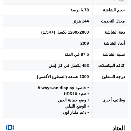
حجم الشاشة
6.78 بوصة
معدل التحديث
144 هرتز
دقة الشاشة
1260x2800 بكسل (+1.5K)
أبعاد الشاشة
20:9
نسبة الشاشة
87.5 في المئة
كثافة البيكسلات
453 بكسل في كل إنش
درجة السطوع
1300 شمعة (السطوع الأقصى)
• خاصية Always-on display
• تقنية HDR10
وظائف أخرى
• وضع حماية العين
• الوضع الليلي
• دعم مليار لون
العتاد