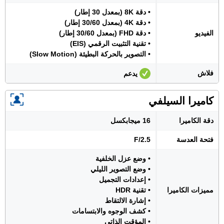
• دقة 8K (بمعدل 30 إطار)
• دقة 4K (بمعدل 30/60 إطار)
الفيديو
• دقة FHD (بمعدل 30/60 إطار)
• تقنية التثبيت الرقمي (EIS)
• التصوير بالحركة البطيئة (Slow Motion)
فلاش
يدعم
كاميرا السيلفي
دقة الكاميرا
16 ميجابكسل
فتحة العدسة
F/2.5
• وضع عزل الخلفية
• وضع التصوير الليلي
• إعدادات التجميل
مميزات الكاميرا
• تقنية HDR
• إشارة الالتقاط
• كشف الوجوه والابتسامات
• المؤقت الذاتي