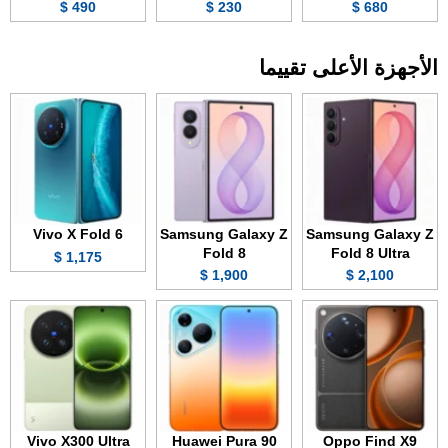
490 $
230 $
680 $
الأجهزة الأعلى تقييما
Vivo X Fold 6
Samsung Galaxy Z
Samsung Galaxy Z
Fold 8
Fold 8 Ultra
1,175 $
1,900 $
2,100 $
Vivo X300 Ultra
Huawei Pura 90
Oppo Find X9