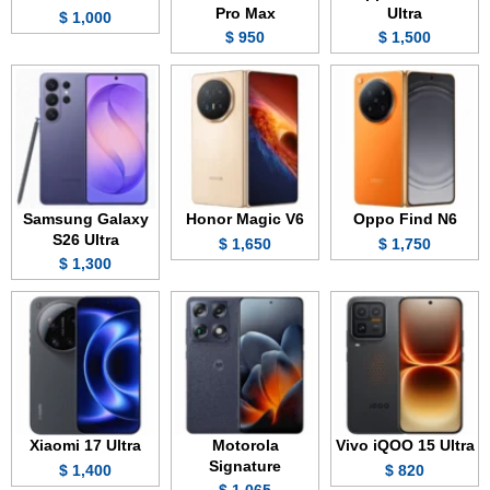
Pro Max
Ultra
1,000 $
950 $
1,500 $
Samsung Galaxy
Honor Magic V6
Oppo Find N6
S26 Ultra
1,650 $
1,750 $
1,300 $
Xiaomi 17 Ultra
Motorola
Vivo iQOO 15 Ultra
Signature
1,400 $
820 $
1,065 $