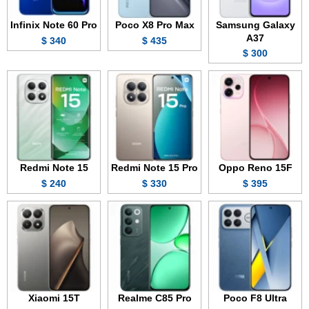
Infinix Note 60 Pro
Poco X8 Pro Max
Samsung Galaxy
A37
340 $
435 $
300 $
Redmi Note 15
Redmi Note 15 Pro
Oppo Reno 15F
240 $
330 $
395 $
Xiaomi 15T
Realme C85 Pro
Poco F8 Ultra