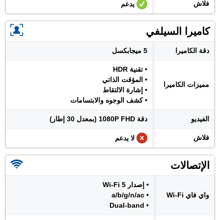
فلاش
يدعم
كاميرا السيلفي
دقة الكاميرا
5 ميجابكسل
• تقنية HDR
• المؤقت الذاتي
مميزات الكاميرا
• إشارة الالتقاط
• كشف الوجوه والابتسامات
الفيديو
دقة 1080P FHD (بمعدل 30 إطار)
فلاش
لا يدعم
الإتصالات
• إصدار Wi-Fi 5
واي فاي Wi-Fi
• a/b/g/n/ac
• Dual-band