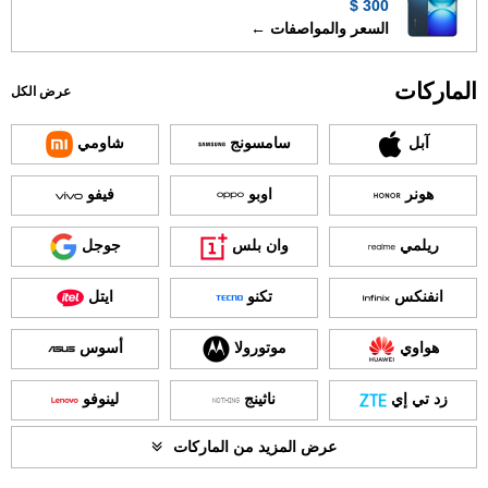
300 $
السعر والمواصفات ←
الماركات
عرض الكل
آبل
سامسونج
شاومي
هونر
اوبو
فيفو
ريلمي
وان بلس
جوجل
انفنكس
تكنو
ايتل
هواوي
موتورولا
أسوس
زد تي إي
ناثينج
لينوفو
عرض المزيد من الماركات