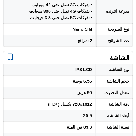
• شبكات 3G تصل حتى 42 ميجابت
سرعة انترنت
• شبكات 4G تصل حتى 800 ميجابت
• شبكات 5G تصل حتى 3.3 جيجابت
نوع الشريحة
Nano SIM
عدد الشرائح
2 شرائح
الشاشة
نوع الشاشة
IPS LCD
حجم الشاشة
6.56 بوصة
معدل التحديث
90 هرتز
دقة الشاشة
720x1612 بكسل (+HD)
أبعاد الشاشة
20:9
نسبة الشاشة
83.6 في المئة