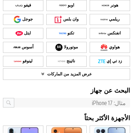
هونر
اوبو
فيفو
ريلمي
وان بلس
جوجل
انفنكس
تكنو
ايتل
هواوي
موتورولا
أسوس
زد تي إي
ناثينج
لينوفو
عرض المزيد من الماركات
البحث عن جهاز
الأجهزة الأكثر بحثاً