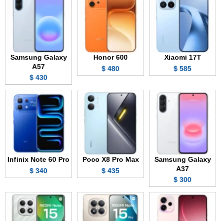
Samsung Galaxy
Honor 600
Xiaomi 17T
A57
480 $
585 $
430 $
Infinix Note 60 Pro
Poco X8 Pro Max
Samsung Galaxy
A37
340 $
435 $
300 $