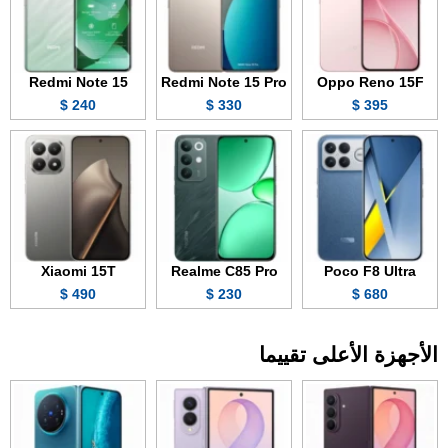
Redmi Note 15
Redmi Note 15 Pro
Oppo Reno 15F
240 $
330 $
395 $
Xiaomi 15T
Realme C85 Pro
Poco F8 Ultra
490 $
230 $
680 $
الأجهزة الأعلى تقييما