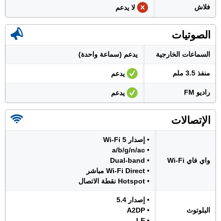
فلاش
لا يدعم
الصوتيات
السماعات الخارجية
يدعم (سماعة واحدة)
منفذ 3.5 ملم
يدعم
راديو FM
يدعم
الإتصالات
• إصدار Wi-Fi 5
• a/b/g/n/ac
واي فاي Wi-Fi
• Dual-band
• Wi-Fi Direct مباشر
• Hotspot نقطة الاتصال
• إصدار 5.4
البلوتوث
• A2DP
• LE