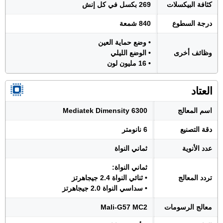
كثافة البيكسلات
269 بكسل في كل إنش
درجة السطوع
840 شمعة
• وضع حماية العين
وظائف أخرى
• الوضع الليلي
• 16 مليون لون
العتاد
اسم المعالج
Mediatek Dimensity 6300
دقة التصنيع
6 نانومتر
عدد الأنوية
ثماني النواة
ثماني النواة:
تردد المعالج
• ثنائي النواة 2.4 جيجاهرتز
• سداسي النواة 2.0 جيجاهرتز
معالج الرسومات
Mali-G57 MC2