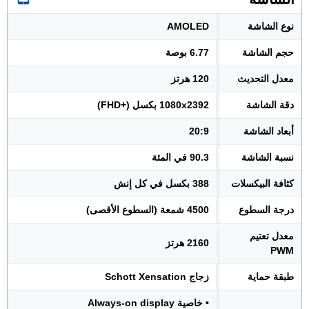
نوع الشاشة
AMOLED
حجم الشاشة
6.77 بوصة
معدل التحديث
120 هرتز
دقة الشاشة
1080x2392 بكسل (+FHD)
أبعاد الشاشة
20:9
نسبة الشاشة
90.3 في المئة
كثافة البيكسلات
388 بكسل في كل إنش
درجة السطوع
4500 شمعة (السطوع الأقصى)
معدل تعتيم
2160 هرتز
PWM
طبقة حماية
زجاج Schott Xensation
• خاصية Always-on display