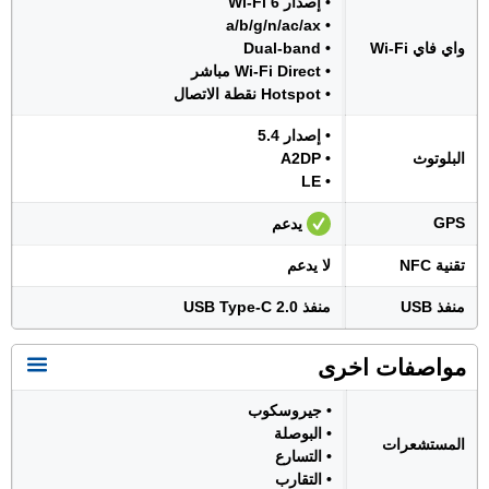
• إصدار Wi-Fi 6
• a/b/g/n/ac/ax
واي فاي Wi-Fi
• Dual-band
• Wi-Fi Direct مباشر
• Hotspot نقطة الاتصال
• إصدار 5.4
البلوتوث
• A2DP
• LE
GPS
يدعم
تقنية NFC
لا يدعم
منفذ USB
منفذ USB Type-C 2.0
مواصفات اخرى
• جيروسكوب
• البوصلة
المستشعرات
• التسارع
• التقارب