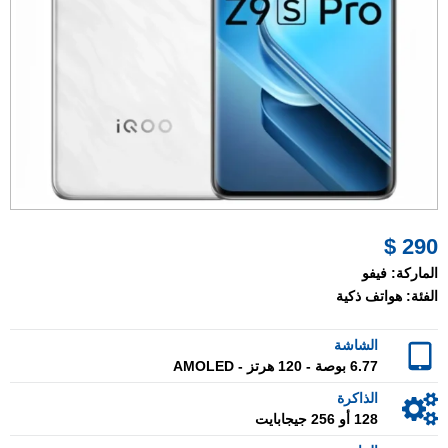
290 $
الماركة:
فيفو
الفئة:
هواتف ذكية
الشاشة
6.77 بوصة - 120 هرتز - AMOLED
الذاكرة
128 أو 256 جيجابايت