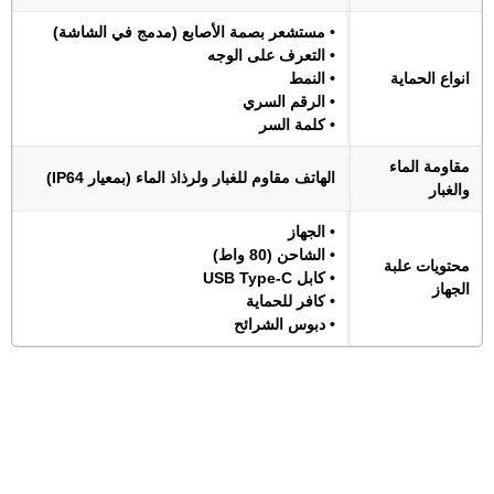
• مستشعر بصمة الأصابع (مدمج في الشاشة)
• التعرف على الوجه
انواع الحماية
• النمط
• الرقم السري
• كلمة السر
مقاومة الماء
الهاتف مقاوم للغبار ولرذاذ الماء (بمعيار IP64)
والغبار
• الجهاز
• الشاحن (80 واط)
محتويات علبة
• كابل USB Type-C
الجهاز
• كافر للحماية
• دبوس الشرائح