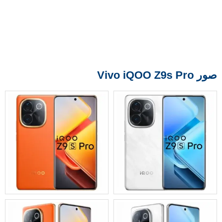
صور Vivo iQOO Z9s Pro