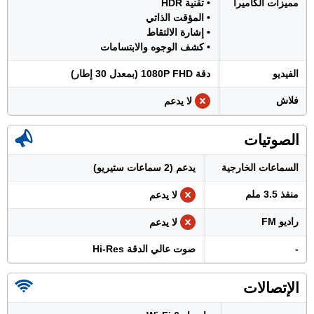
مميزات الكاميرا
• تقنية HDR
• المؤقت الذاتي
• إشارة الالتقاط
• كشف الوجوه والابتسامات
الفيديو
دقة 1080P FHD (بمعدل 30 إطار)
فلاش
لا يدعم
الصوتيات
السماعات الخارجية
يدعم (2 سماعات ستيريو)
منفذ 3.5 ملم
لا يدعم
راديو FM
لا يدعم
-
صوت عالي الدقة Hi-Res
الإتصالات