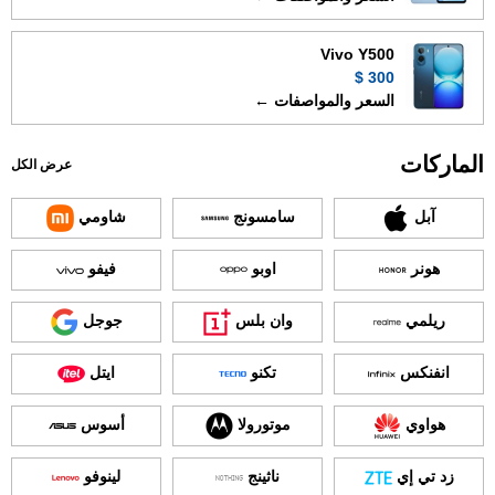
Vivo Y500
300 $
السعر والمواصفات ←
الماركات
عرض الكل
آبل
سامسونج
شاومي
هونر
اوبو
فيفو
ريلمي
وان بلس
جوجل
انفنكس
تكنو
ايتل
هواوي
موتورولا
أسوس
زد تي إي
ناثينج
لينوفو