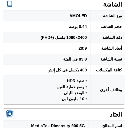
الشاشة
نوع الشاشة
AMOLED
حجم الشاشة
6.44 بوصة
دقة الشاشة
1080x2400 بكسل (+FHD)
أبعاد الشاشة
20:9
نسبة الشاشة
83.8 في المئة
كثافة البيكسلات
409 بكسل في كل إنش
• تقنية HDR
• وضع حماية العين
وظائف أخرى
• الوضع الليلي
• 16 مليون لون
العتاد
اسم المعالج
MediaTek Dimensity 900 5G