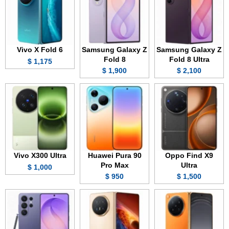
Vivo X Fold 6
Samsung Galaxy Z
Samsung Galaxy Z
Fold 8
Fold 8 Ultra
1,175 $
1,900 $
2,100 $
Vivo X300 Ultra
Huawei Pura 90
Oppo Find X9
Pro Max
Ultra
1,000 $
950 $
1,500 $