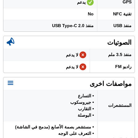
GPS
يدعم
تقنية NFC
No
منفذ USB
منفذ USB Type-C 2.0
الصوتيات
منفذ 3.5 ملم
لا يدعم
راديو FM
لا يدعم
مواصفات اخرى
• التسارع
• جيروسكوب
المستشعرات
• التقارب
• البوصلة
• مستشعر بصمة الأصابع (مدمج في الشاشة)
• التعرف على الوجه