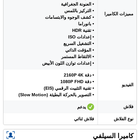
• العنونة الجغرافية
• التركيز باللمس
مميزات الكاميرا
• كشف الوجوه والابتسامات
• بانوراما
• تقنية HDR
• إعدادات ISO
• التشغيل السريع
• المؤقت الذاتي
• الالتقاط المستمر
• إعدادات توازن اللون الأبيض
• دقة 2160P 4K
• دقة 1080P FHD
الفيديو
• تقنية التثبيت الرقمي (EIS)
• التصوير بالحركة البطيئة (Slow Motion)
فلاش
يدعم
نوع الفلاش
فلاش ثنائي
كاميرا السيلفي