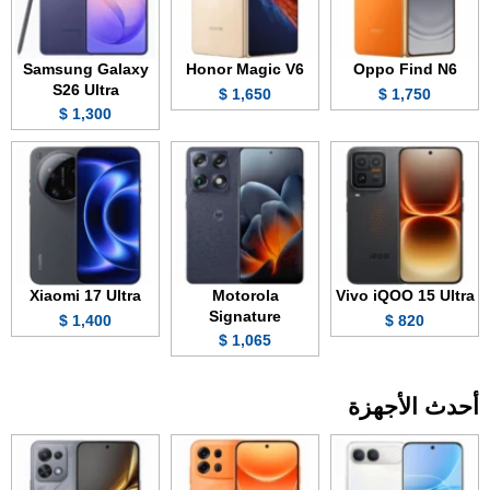
Samsung Galaxy
Honor Magic V6
Oppo Find N6
S26 Ultra
1,650 $
1,750 $
1,300 $
Xiaomi 17 Ultra
Motorola
Vivo iQOO 15 Ultra
Signature
1,400 $
820 $
1,065 $
أحدث الأجهزة