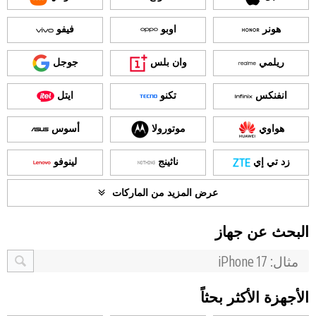
هونر
اوبو
فيفو
ريلمي
وان بلس
جوجل
انفنكس
تكنو
ايتل
هواوي
موتورولا
أسوس
زد تي إي
ناثينج
لينوفو
عرض المزيد من الماركات
البحث عن جهاز
الأجهزة الأكثر بحثاً