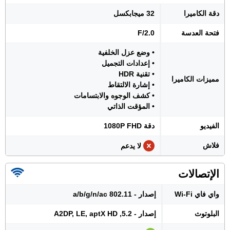
دقة الكاميرا
32 ميجابكسل
فتحة العدسة
F/2.0
• وضع عزل الخلفية
• إعدادات التجميل
• تقنية HDR
مميزات الكاميرا
• إشارة الالتقاط
• كشف الوجوه والابتسامات
• المؤقت الذاتي
الفيديو
دقة 1080P FHD
فلاش
لا يدعم
الإتصالات
واي فاي Wi-Fi
إصدار - 802.11 a/b/g/n/ac
البلوتوث
إصدار - 5.2, A2DP, LE, aptX HD