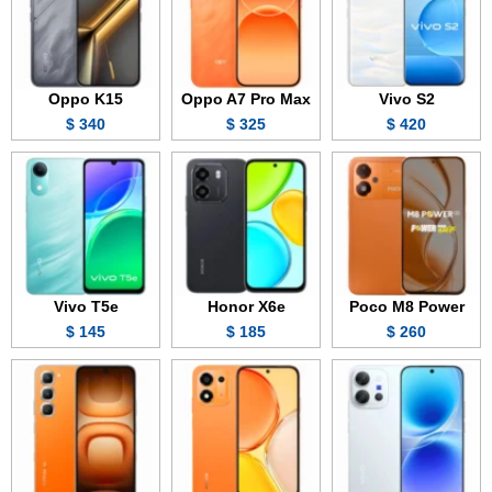
Oppo K15
Oppo A7 Pro Max
Vivo S2
340 $
325 $
420 $
Vivo T5e
Honor X6e
Poco M8 Power
145 $
185 $
260 $