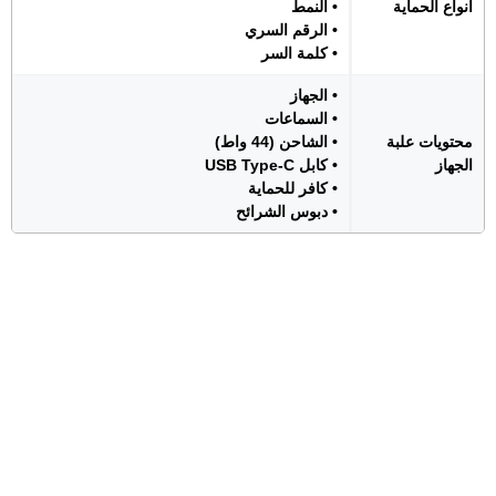
انواع الحماية
• النمط
• الرقم السري
• كلمة السر
• الجهاز
• السماعات
محتويات علبة
• الشاحن (44 واط)
الجهاز
• كابل USB Type-C
• كافر للحماية
• دبوس الشرائح