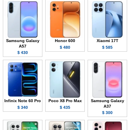
Samsung Galaxy
Honor 600
Xiaomi 17T
A57
480 $
585 $
430 $
Infinix Note 60 Pro
Poco X8 Pro Max
Samsung Galaxy
A37
340 $
435 $
300 $