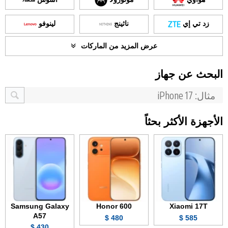
زد تي إي
ناثينج
لينوفو
عرض المزيد من الماركات
البحث عن جهاز
الأجهزة الأكثر بحثاً
Samsung Galaxy
Honor 600
Xiaomi 17T
A57
480 $
585 $
430 $