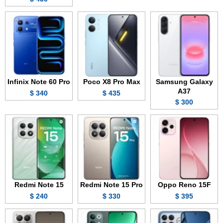
Infinix Note 60 Pro
Poco X8 Pro Max
Samsung Galaxy
A37
340 $
435 $
300 $
Redmi Note 15
Redmi Note 15 Pro
Oppo Reno 15F
240 $
330 $
395 $