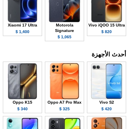
Xiaomi 17 Ultra
Motorola
Vivo iQOO 15 Ultra
Signature
1,400 $
820 $
1,065 $
أحدث الأجهزة
Oppo K15
Oppo A7 Pro Max
Vivo S2
340 $
325 $
420 $