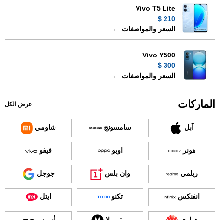
Vivo T5 Lite
210 $
السعر والمواصفات ←
Vivo Y500
300 $
السعر والمواصفات ←
الماركات
عرض الكل
آبل
سامسونج
شاومي
هونر
اوبو
فيفو
ريلمي
وان بلس
جوجل
انفنكس
تكنو
ايتل
هواوي
موتورولا
أسوس