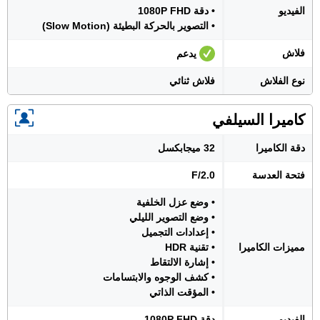
الفيديو
• دقة 1080P FHD
• التصوير بالحركة البطيئة (Slow Motion)
فلاش
يدعم
نوع الفلاش
فلاش ثنائي
كاميرا السيلفي
دقة الكاميرا
32 ميجابكسل
فتحة العدسة
F/2.0
• وضع عزل الخلفية
• وضع التصوير الليلي
• إعدادات التجميل
مميزات الكاميرا
• تقنية HDR
• إشارة الالتقاط
• كشف الوجوه والابتسامات
• المؤقت الذاتي
الفيديو
دقة 1080P FHD