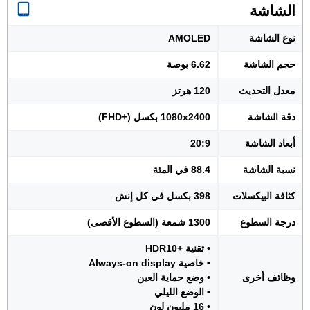
الشاشة
نوع الشاشة
AMOLED
حجم الشاشة
6.62 بوصة
معدل التحديث
120 هرتز
دقة الشاشة
1080x2400 بكسل (+FHD)
أبعاد الشاشة
20:9
نسبة الشاشة
88.4 في المئة
كثافة البيكسلات
398 بكسل في كل إنش
درجة السطوع
1300 شمعة (السطوع الأقصى)
• تقنية +HDR10
• خاصية Always-on display
وظائف أخرى
• وضع حماية العين
• الوضع الليلي
• 16 مليون لون