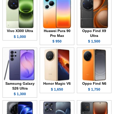
Vivo X300 Ultra
Huawei Pura 90
Oppo Find X9
Pro Max
Ultra
1,000 $
950 $
1,500 $
Samsung Galaxy
Honor Magic V6
Oppo Find N6
S26 Ultra
1,650 $
1,750 $
1,300 $