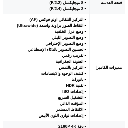
فتحة العدسة
• 8 ميجابكسل (F/2.2)
• 2 ميجابكسل (F/2.4)
• التركيز التلقائي اوتو فوكس (AF)
• التقاط الصور بزاوية واسعة (Ultrawide)
• وضع عزل الخلفية
• وضع التصوير الليلي
• وضع التصوير الإحترافي
• تحسين التصوير بالذكاء الإصطناعي
• تقريب رقمي
• العنونة الجغرافية
مميزات الكاميرا
• التركيز باللمس
• كشف الوجوه والابتسامات
• بانوراما
• تقنية HDR
• إعدادات ISO
• التشغيل السريع
• المؤقت الذاتي
• الالتقاط المستمر
• إعدادات توازن اللون الأبيض
• دقة 2160P 4K