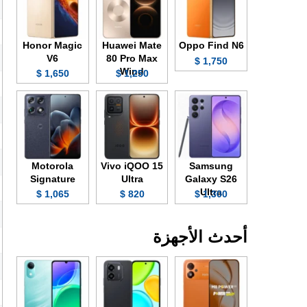
Honor Magic
Huawei Mate
Oppo Find N6
V6
80 Pro Max
1,750 $
Wind
1,650 $
1,250 $
Motorola
Vivo iQOO 15
Samsung
Signature
Ultra
Galaxy S26
Ultra
1,065 $
820 $
1,300 $
أحدث الأجهزة