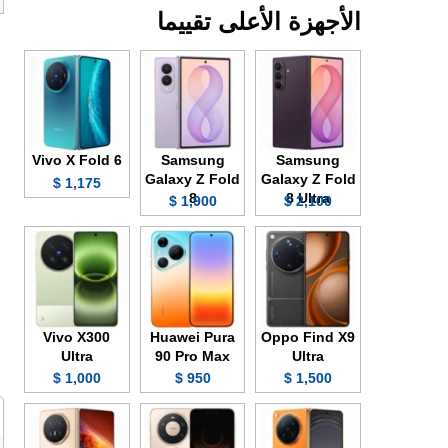
الأجهزة الأعلى تقييما
Vivo X Fold 6
Samsung
Samsung
Galaxy Z Fold
Galaxy Z Fold
1,175 $
8
8 Ultra
1,900 $
2,100 $
Vivo X300
Huawei Pura
Oppo Find X9
Ultra
90 Pro Max
Ultra
1,000 $
950 $
1,500 $