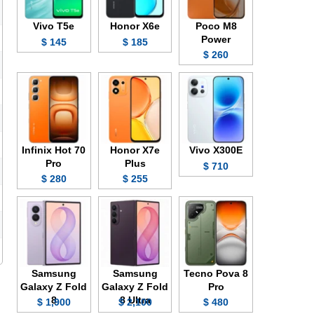
Vivo T5e
Honor X6e
Poco M8
Power
145 $
185 $
260 $
Infinix Hot 70
Honor X7e
Vivo X300E
Pro
Plus
710 $
280 $
255 $
Samsung
Samsung
Tecno Pova 8
Galaxy Z Fold
Galaxy Z Fold
Pro
8
8 Ultra
1,900 $
2,100 $
480 $