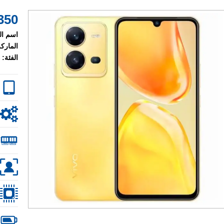
350 $
اسم ال
الماركة
الفئة: