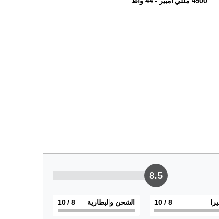
4500 مللي أمبير - 44 واط
8.5
يرا
8
/ 10
الشحن والبطارية
8
/ 10