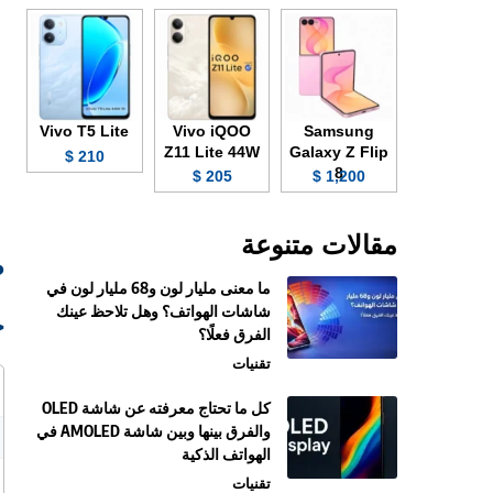
Vivo T5 Lite
Vivo iQOO
Samsung
Z11 Lite 44W
Galaxy Z Flip
210 $
8
205 $
1,200 $
مقالات متنوعة
ص
ما معنى مليار لون و68 مليار لون في
شاشات الهواتف؟ وهل تلاحظ عينك
ج
الفرق فعلًا؟
تقنيات
كل ما تحتاج معرفته عن شاشة OLED
والفرق بينها وبين شاشة AMOLED في
الهواتف الذكية
تقنيات