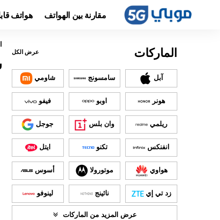
مقارنة بين الهواتف
هواتف قاب
ا
الماركات
عرض الكل
س
آبل
سامسونج
شاومي
هونر
اوبو
فيفو
ريلمي
وان بلس
جوجل
انفنكس
تكنو
ايتل
هواوي
موتورولا
أسوس
زد تي إي
ناثينج
لينوفو
عرض المزيد من الماركات