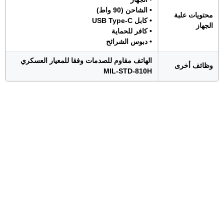
• الشاحن (90 واط)
محتويات علبة
• كابل USB Type-C
الجهاز
• كافر للحماية
• دبوس الشرائح
الهاتف مقاوم للصدمات وفقا للمعيار العسكري
وظائف أخرى
MIL-STD-810H