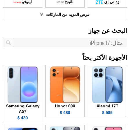
زد تي إي
ناثينج
لينوفو
عرض المزيد من الماركات
البحث عن جهاز
الأجهزة الأكثر بحثاً
Samsung Galaxy
Honor 600
Xiaomi 17T
A57
480 $
585 $
430 $