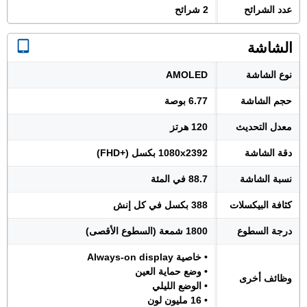
عدد الشرائح
2 شرائح
الشاشة
نوع الشاشة
AMOLED
حجم الشاشة
6.77 بوصة
معدل التحديث
120 هرتز
دقة الشاشة
1080x2392 بكسل (+FHD)
نسبة الشاشة
88.7 في المئة
كثافة البيكسلات
388 بكسل في كل إنش
درجة السطوع
1800 شمعة (السطوع الأقصى)
• خاصية Always-on display
• وضع حماية العين
وظائف أخرى
• الوضع الليلي
• 16 مليون لون