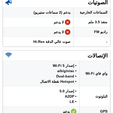
الصوتيات
السماعات الخارجية
يدعم (2 سماعات ستيريو)
منفذ 3.5 ملم
لا يدعم
راديو FM
لا يدعم
-
صوت عالي الدقة Hi-Res
الإتصالات
• إصدار Wi-Fi 5
• a/b/g/n/ac
واي فاي Wi-Fi
• Dual-band
• Hotspot نقطة الاتصال
• إصدار 5.0
البلوتوث
• A2DP
• LE
GPS
يدعم