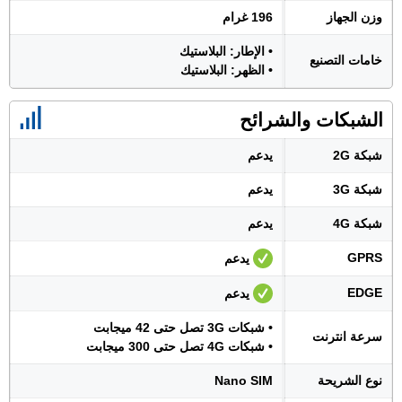
وزن الجهاز
196 غرام
• الإطار: البلاستيك
خامات التصنيع
• الظهر: البلاستيك
الشبكات والشرائح
شبكة 2G
يدعم
شبكة 3G
يدعم
شبكة 4G
يدعم
GPRS
يدعم
EDGE
يدعم
• شبكات 3G تصل حتى 42 ميجابت
سرعة انترنت
• شبكات 4G تصل حتى 300 ميجابت
نوع الشريحة
Nano SIM