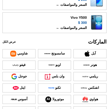
السعر والمواصفات ←
Vivo Y500
300 $
السعر والمواصفات ←
الماركات
عرض الكل
آبل
سامسونج
شاومي
هونر
اوبو
فيفو
ريلمي
وان بلس
جوجل
انفنكس
تكنو
ايتل
هواوي
موتورولا
أسوس