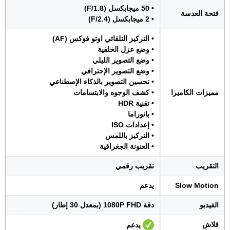
• 50 ميجابكسل (F/1.8)
فتحة العدسة
• 2 ميجابكسل (F/2.4)
• التركيز التلقائي اوتو فوكس (AF)
• وضع عزل الخلفية
• وضع التصوير الليلي
• وضع التصوير الإحترافي
• تحسين التصوير بالذكاء الإصطناعي
مميزات الكاميرا
• كشف الوجوه والابتسامات
• تقنية HDR
• بانوراما
• إعدادات ISO
• التركيز باللمس
• العنونة الجغرافية
التقريب
تقريب رقمي
Slow Motion
يدعم
الفيديو
دقة 1080P FHD (بمعدل 30 إطار)
فلاش
يدعم