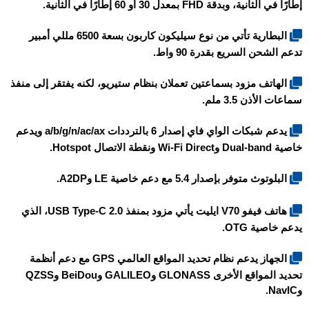
إطارًا في الثانية، وبدقة FHD بمعدل 30 أو 60 إطارًا في الثانية.
البطارية تأتي من نوع سيليكون كاربون بسعة 6500 مللي أمبير
تدعم الشحن السريع بقدرة 90 واط.
الهاتف مزود بسماعتين تعملان بنظام ستيريو، لكنه يفتقر إلى منفذ
سماعات الأذن 3.5 ملم.
يدعم شبكات الواي فاي إصدار 6 بالترددات a/b/g/n/ac/ax ويدعم
خاصية Dual-band وWi-Fi Direct ونقطة الاتصال Hotspot.
البلوتوث متوفر بإصدار 5.4 مع دعم خاصية LE وA2DP.
هاتف
فيفو V70 ايليت
يأتي مزود بمنفذ USB Type-C 2.0، الذي
يدعم خاصية OTG.
الجهاز يدعم نظام تحديد المواقع العالمي GPS مع دعم أنظمة
تحديد المواقع الأخرى GLONASS وGALILEO وBeiDou وQZSS
وNavIC.