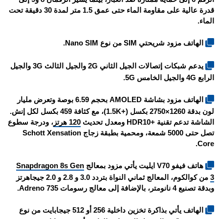
قدرة عالية على مقاومة الماء حتى عمق 1.5 متر لمدة 30 دقيقة تحت
الماء.
الهاتف مزود شريحتي SIM من نوع Nano SIM.
يدعم شبكات إتصالات الجيل الثاني 2G والجيل الثالث 3G والجيل
الرابع 4G والجيل الخامس 5G.
الهاتف مزود بشاشة AMOLED بحجم 6.59 بوصة وتعرض مليار
لون بدقة 1260×2750 بكسل (+1.5K)، مع كثافة 459 بكسل لكل إنش.
الشاشة تدعم تقنية +HDR10 ومعدل تحديث
120 هرتز
، ودرجة سطوع
تصل حتى 5000 شمعة، ومحمية بطبقة زجاج Schott Xensation
Core.
هاتف
فيفو V70 ايليت
يأتي مزود بمعالج
Snapdragon 8s Gen
3
من كوالكوم، المعالج ثماني النواة بتردد 3.0 و 2.8 و 2.0 جيجاهرتز
وبدقة تصنيع 4 نانومتر، بالإضافة إلى معالج رسومات Adreno 735.
الهاتف يأتي بذاكرة تخزين داخلية 256 أو 512 جيجابايت من نوع