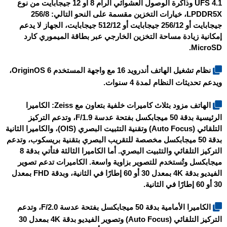
UFS 4.1 وذاكرة الوصول العشوائي الرام 8 أو 12 جيجابايت من نوع
LPDDR5X، خيارات التخزين مقسمة على النحو التالي: 256/8
جيجابايت أو 256/12 جيجابايت أو 512/12 جيجابايت، الجهاز لا يدعم
إمكانية زيادة مساحة التخزين الخارجي عبر بطاقة الميموري كارد
MicroSD.
نظام تشغيل الهاتف أندرويد 16 مع واجهة المستخدم OriginOS 6،
ويدعم تحديثات النظام لمدة 4 سنوات.
الهاتف مزود بثلاث كاميرات خلفية بتعاون مع Zeiss: الكاميرا
الرئيسية بدقة 50 ميجابكسل بفتحة عدسة F/1.9، وتدعم التركيز
التلقائي (Auto Focus) وتقنية التثبيت البصري (OIS)، والكاميرا الثانية
بدقة 50 ميجابكسل مخصصة للتقريب البصري بتقنية بريسكوب، وتدعم
التركيز التلقائي والتثبيت البصري. أما الكاميرا الثالثة فتأتي بدقة 8
ميجابكسل وتُستخدم للتصوير بزاوية واسعة. الكاميرات تدعم تصوير
الفيديو بدقة 4K بمعدل 30 أو 60 إطارًا في الثانية، وبدقة FHD بمعدل
30 أو 60 إطارًا في الثانية.
الكاميرا الأمامية بدقة 50 ميجابكسل بفتحة عدسة F/2.0، وتدعم
التركيز التلقائي (Auto Focus) وتصوير الفيديو بدقة 4K بمعدل 30