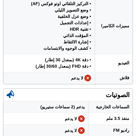
• التركيز التلقائي اوتو فوكس (AF)
• وضع التصوير الليلي
• وضع عزل الخلفية
• إعدادات التجميل
مميزات الكاميرا
• تقنية HDR
• المؤقت الذاتي
• إشارة الالتقاط
• كشف الوجوه والابتسامات
• دقة 4K (بمعدل 30 إطار)
الفيديو
• دقة FHD (بمعدل 30/60 إطار)
فلاش
لا يدعم
الصوتيات
السماعات الخارجية
يدعم (2 سماعات ستيريو)
منفذ 3.5 ملم
لا يدعم
راديو FM
لا يدعم