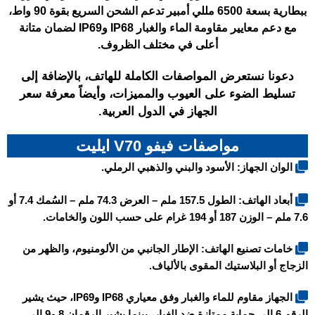
ببطارية بسعة 6500 مللي أمبير تدعم الشحن السريع بقوة 90 واط،
مع دعم معايير مقاومة الماء والغبار IP68 وIP69 لضمان متانة
أعلى في مختلف الظروف.
دعونا نستعرض المواصفات الكاملة للهاتف، بالإضافة إلى
تسليط الضوء على العيوب والمميزات، وأيضاً معرفة سعر
الجهاز في الدول العربية.
مواصفات فيفو V70 ايليت
الوان الجهاز: الأسود والبني والذهبي الرملي.
أبعاد الهاتف: الطول 157.5 ملم – العرض 74.3 ملم – السُمك 7.4 أو
7.6 ملم – الوزن 187 أو 194 غرام على حسب اللون والخامات.
خامات تصنيع الهاتف: الإطار الجانبي من الألومنيوم، والظهر من
الزجاج أو البلاستيك المقوى بالألياف.
الجهاز مقاوم للماء والغبار وفق معياري IP68 وIP69، حيث يشير
الرقم 6 إلى حماية ممتازة ضد الغبار، بينما يشير الرقمان 8 و9 إلى