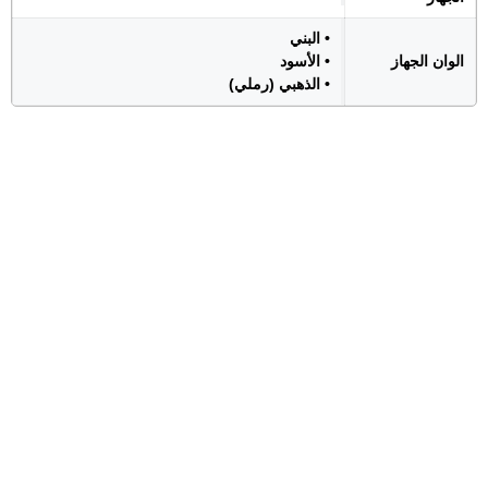
• البني
الوان الجهاز
• الأسود
• الذهبي (رملي)