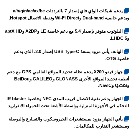
يدعم شبكات الواي فاي إصدار 7 بالترددات a/b/g/n/ac/ax/be
ويدعم خاصية Dual-band وWi-Fi Direct ونقطة الاتصال Hotspot.
البلوتوث متوفر بإصدار 5.4 مع دعم خاصية LE وA2DP وaptX HD
وLHDC 5.
الهاتف يأتي مزود بمنفذ USB Type-C إصدار 2.0، الذي يدعم
خاصية OTG.
جهاز فيفو X200 يدعم نظام تحديد المواقع العالمي GPS مع دعم
أنظمة تحديد المواقع الأخرى GLONASS وGALILEO وBeiDou
وQZSS وNavIC.
الجهاز يدعم تقنية الاتصال قريب المدى NFC وخاصية IR blaster
للتحكم في الأجهزة المنزلية بواسطة الأشعة تحت الحمراء الانفراريد.
يأتي الجهاز مزود بمستشعرات الجيروسكوب والتسارع والبوصلة
ومستشعر التقارب للمكالمات.