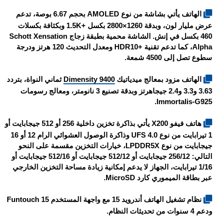
الهاتف يأتي بشاشة من نوع AMOLED بحجم 6.67 بوصة، تدعم
عرض مليار لون، وبدقة 1260×2800 بكسل +1.5K وبكثافة بكسلات
460 بكسل في إنش. الشاشة محمية بطبقة زجاج Schott Xensation
Alpha، كما تدعم تقنية +HDR10 ومعدل التحديث 120 هرتز ودرجة
سطوع تصل إلى 4500 شمعة.
الهاتف مزود بمعالج ميدياتيك
Dimensity 9400
ثماني النواة، بتردد
3.63 و3.3 و2.4 جيجاهرتز وبدقة تصنيع 3 نانومتر، ومعالج رسومات
Immortalis-G925.
هاتف فيفو X200 يأتي بذاكرة تخزين داخلية 256 أو 512 جيجابايت أو
1 تيرابايت من نوع UFS 4.0 وذاكرة الوصول العشوائي الرام 12 أو 16
جيجابايت من نوع LPDDR5X، خيارات التخزين مقسمة على النحو
التالي: 256/12 جيجابايت أو 512/12 جيجابايت أو 512/16 جيجابايت أو
1/16 تيرابايت، الجهاز لا يدعم إمكانية زيادة مساحة التخزين الخارجي
عبر بطاقة الميموري كارد MicroSD.
نظام تشغيل الهاتف أندرويد 15 مع واجهة المستخدم Funtouch 15
ودعم 4 سنوات من تحديثات النظام.