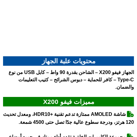
محتويات علبة الجهاز
الجهاز فيفو X200 – الشاحن بقدرة 90 واط – كابل USB من نوع
Type-C – كافر للحماية – دبوس الشرائح – كتيب التعليمات
والضمان.
مميزات فيفو X200
شاشة AMOLED ممتازة تدعم تقنية +HDR10، ومعدل تحديث
120 هرتز، ودرجة سطوع عالية جدًا تصل حتى 4500 شمعة.
مجموعة الكاميرات الخلفية تقدم أداء ممتاز في جميع أوضاع