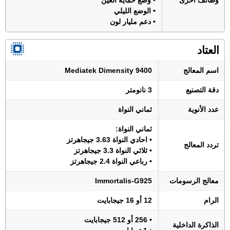
وظائف أخرى
• وضع حماية العين
• الوضع الليلي
• دعم مليار لون
العتاد
اسم المعالج
Mediatek Dimensity 9400
دقة التصنيع
3 نانومتر
عدد الأنوية
ثماني النواة
ثماني النواة:
• احادي النواة 3.63 جيجاهرتز
تردد المعالج
• ثلاثي النواة 3.3 جيجاهرتز
• رباعي النواة 2.4 جيجاهرتز
معالج الرسومات
Immortalis-G925
الرام
12 أو 16 جيجابايت
• 256 أو 512 جيجابايت
الذاكرة الداخلية