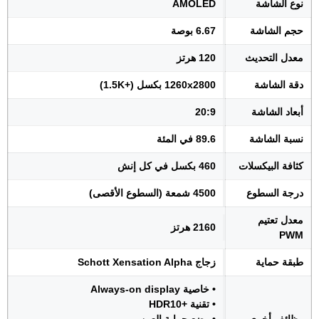
نوع الشاشة
AMOLED
حجم الشاشة
6.67 بوصة
معدل التحديث
120 هرتز
دقة الشاشة
1260x2800 بكسل (+1.5K)
أبعاد الشاشة
20:9
نسبة الشاشة
89.6 في المئة
كثافة البيكسلات
460 بكسل في كل إنش
درجة السطوع
4500 شمعة (السطوع الأقصى)
معدل تعتيم
2160 هرتز
PWM
طبقة حماية
زجاج Schott Xensation Alpha
• خاصية Always-on display
• تقنية +HDR10