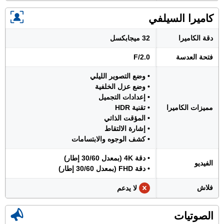
كاميرا السيلفي
دقة الكاميرا
32 ميجابكسل
فتحة العدسة
F/2.0
• وضع التصوير الليلي
• وضع عزل الخلفية
• إعدادات التجميل
مميزات الكاميرا
• تقنية HDR
• المؤقت الذاتي
• إشارة الالتقاط
• كشف الوجوه والابتسامات
• دقة 4K (بمعدل 30/60 إطار)
الفيديو
• دقة FHD (بمعدل 30/60 إطار)
فلاش
لا يدعم
الصوتيات