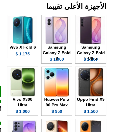
الأجهزة الأعلى تقييما
Vivo X Fold 6
Samsung
Samsung
Galaxy Z Fold
Galaxy Z Fold
1,175 $
8
8 Ultra
1,900 $
2,100 $
Vivo X300
Huawei Pura
Oppo Find X9
Ultra
90 Pro Max
Ultra
أ
1,000 $
950 $
1,500 $
أ