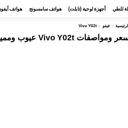
لة للطي
أجهزة لوحية (تابلت)
هواتف سامسونج
هواتف آيفو
لرئيسية
فيفو
Vivo Y02t
عر ومواصفات Vivo Y02t عيوب ومميزات