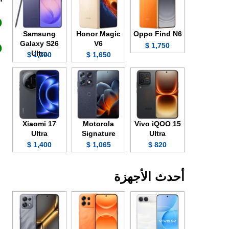
Samsung
Honor Magic
Oppo Find N6
Galaxy S26
V6
1,750 $
Ultra
1,300 $
1,650 $
Xiaomi 17
Motorola
Vivo iQOO 15
Ultra
Signature
Ultra
1,400 $
1,065 $
820 $
أحدث الأجهزة