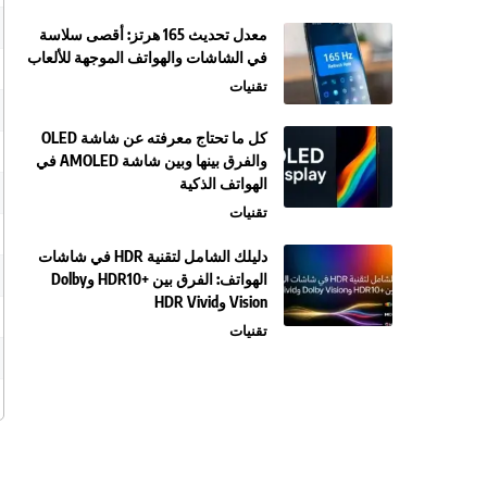
معدل تحديث 165 هرتز: أقصى سلاسة
في الشاشات والهواتف الموجهة للألعاب
تقنيات
كل ما تحتاج معرفته عن شاشة OLED
والفرق بينها وبين شاشة AMOLED في
الهواتف الذكية
تقنيات
دليلك الشامل لتقنية HDR في شاشات
الهواتف: الفرق بين +HDR10 وDolby
Vision وHDR Vivid
تقنيات