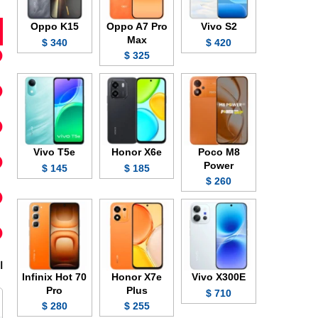
Oppo K15
Oppo A7 Pro
Vivo S2
Max
340 $
420 $
325 $
Vivo T5e
Honor X6e
Poco M8
Power
145 $
185 $
260 $
ا
Infinix Hot 70
Honor X7e
Vivo X300E
Pro
Plus
710 $
280 $
255 $