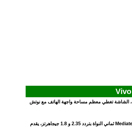
تي بشاشة كبيرة الحجم مقاس 6.51 بوصة، الشاشة تغطي معظم مساحة واجهة الهاتف مع نوتش
الهاتف يأتي مزود بمعالج Mediatek Helio P35 ثماني النواة بتردد 2.35 و 1.8 جيجاهرتز، يقدم