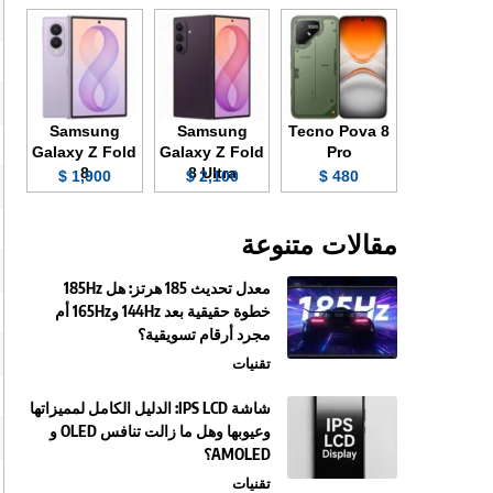
Samsung
Samsung
Tecno Pova 8
Galaxy Z Fold
Galaxy Z Fold
Pro
8
8 Ultra
1,900 $
2,100 $
480 $
مقالات متنوعة
معدل تحديث 185 هرتز: هل 185Hz
خطوة حقيقية بعد 144Hz و165Hz أم
مجرد أرقام تسويقية؟
تقنيات
شاشة IPS LCD: الدليل الكامل لمميزاتها
وعيوبها وهل ما زالت تنافس OLED و
AMOLED؟
تقنيات