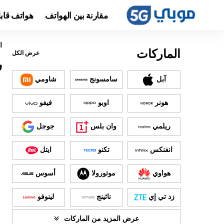
مقارنة بين الهواتف
هواتف قاب
ا
الماركات
عرض الكل
س
آبل
سامسونج
شاومي
هونر
اوبو
فيفو
ريلمي
وان بلس
جوجل
انفنكس
تكنو
ايتل
هواوي
موتورولا
أسوس
زد تي إي
ناثينج
لينوفو
عرض المزيد من الماركات