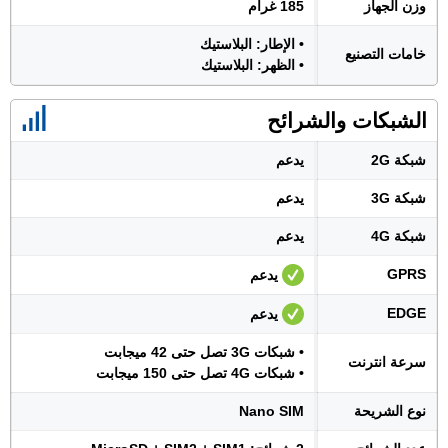
وزن الجهاز
185 غرام
• الإطار: البلاستيك
خامات التصنيع
• الظهر: البلاستيك
الشبكات والشرائح
شبكة 2G
يدعم
شبكة 3G
يدعم
شبكة 4G
يدعم
GPRS
يدعم
EDGE
يدعم
• شبكات 3G تصل حتى 42 ميجابت
سرعة انترنت
• شبكات 4G تصل حتى 150 ميجابت
نوع الشريحة
Nano SIM