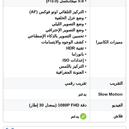
• 0.8 ميجابكسل (F/3.0)
• التركيز التلقائي اوتو فوكس (AF)
• وضع عزل الخلفية
• وضع التصوير الليلي
• وضع التصوير الإحترافي
• تحسين التصوير بالذكاء الإصطناعي
مميزات الكاميرا
• كشف الوجوه والابتسامات
• تقنية HDR
• بانوراما
• إعدادات ISO
• التركيز باللمس
• العنونة الجغرافية
التقريب
تقريب رقمي
Slow Motion
يدعم
الفيديو
دقة 1080P FHD (بمعدل 30 إطار)
فلاش
يدعم