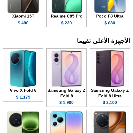
Xiaomi 15T
Realme C85 Pro
Poco F8 Ultra
490 $
230 $
680 $
الأجهزة الأعلى تقييما
Vivo X Fold 6
Samsung Galaxy Z
Samsung Galaxy Z
Fold 8
Fold 8 Ultra
1,175 $
1,900 $
2,100 $