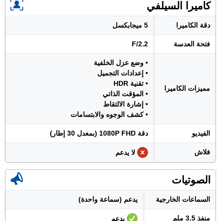
كاميرا السيلفي
دقة الكاميرا
5 ميجابكسل
فتحة العدسة
F/2.2
• وضع عزل الخلفية
• إعدادات التجميل
• تقنية HDR
مميزات الكاميرا
• المؤقت الذاتي
• إشارة الالتقاط
• كشف الوجوه والابتسامات
الفيديو
دقة 1080P FHD (بمعدل 30 إطار)
فلاش
لا يدعم
الصوتيات
السماعات الخارجية
يدعم (سماعة واحدة)
منفذ 3.5 ملم
يدعم