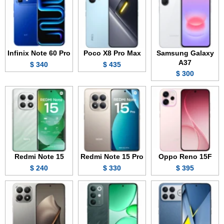
Infinix Note 60 Pro
Poco X8 Pro Max
Samsung Galaxy
A37
340 $
435 $
300 $
Redmi Note 15
Redmi Note 15 Pro
Oppo Reno 15F
240 $
330 $
395 $