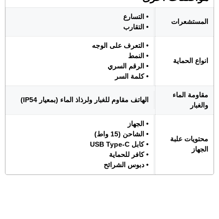
• التسارع
المستشعرات
• التقارب
• التعرف على الوجه
• النمط
انواع الحماية
• الرقم السري
• كلمة السر
مقاومة الماء
الهاتف مقاوم للغبار ولرذاذ الماء (بمعيار IP54)
والغبار
• الجهاز
• الشاحن (15 واط)
محتويات علبة
• كابل USB Type-C
الجهاز
• كافر للحماية
• دبوس الشرائح