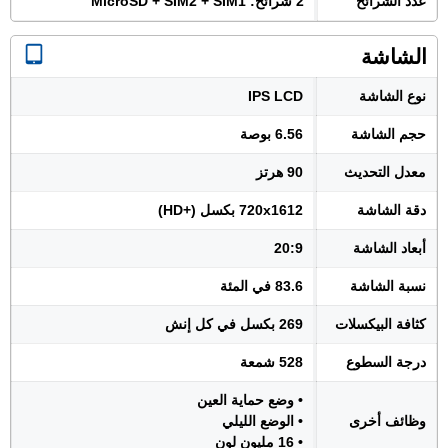
عدد الشرائح
2 شرائح: MicroSD + SIM2 + SIM1
الشاشة
نوع الشاشة
IPS LCD
حجم الشاشة
6.56 بوصة
معدل التحديث
90 هرتز
دقة الشاشة
720x1612 بكسل (+HD)
أبعاد الشاشة
20:9
نسبة الشاشة
83.6 في المئة
كثافة البيكسلات
269 بكسل في كل إنش
درجة السطوع
528 شمعة
• وضع حماية العين
وظائف أخرى
• الوضع الليلي
• 16 مليون لون