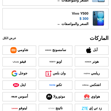
السعر والمواصفات ←
Vivo Y500
300 $
السعر والمواصفات ←
الماركات
عرض الكل
آبل
سامسونج
شاومي
هونر
اوبو
فيفو
ريلمي
وان بلس
جوجل
انفنكس
تكنو
ايتل
هواوي
موتورولا
أسوس
زد تي إي
ناثينج
لينوفو