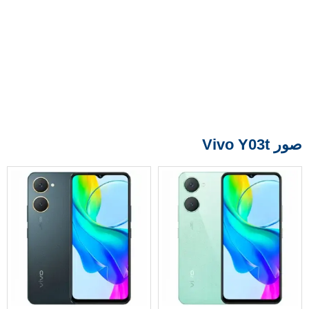
صور Vivo Y03t