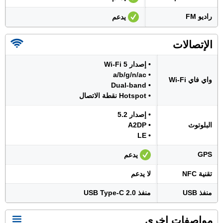
راديو FM
يدعم
الإتصالات
• إصدار Wi-Fi 5
• a/b/g/n/ac
واي فاي Wi-Fi
• Dual-band
• Hotspot نقطة الاتصال
• إصدار 5.2
البلوتوث
• A2DP
• LE
GPS
يدعم
تقنية NFC
لا يدعم
منفذ USB
منفذ USB Type-C 2.0
مواصفات اخرى