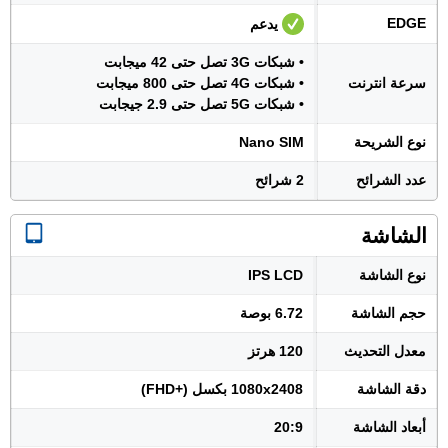
EDGE
يدعم
• شبكات 3G تصل حتى 42 ميجابت
سرعة انترنت
• شبكات 4G تصل حتى 800 ميجابت
• شبكات 5G تصل حتى 2.9 جيجابت
نوع الشريحة
Nano SIM
عدد الشرائح
2 شرائح
الشاشة
نوع الشاشة
IPS LCD
حجم الشاشة
6.72 بوصة
معدل التحديث
120 هرتز
دقة الشاشة
1080x2408 بكسل (+FHD)
أبعاد الشاشة
20:9