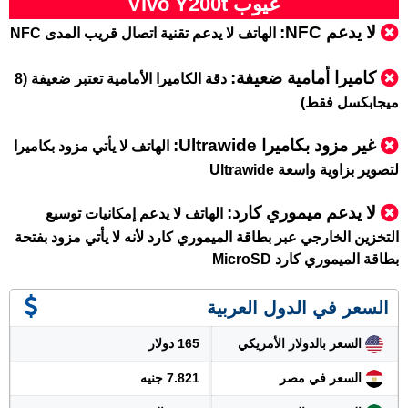
عيوب Vivo Y200t
لا يدعم NFC:
الهاتف لا يدعم تقنية اتصال قريب المدى NFC
كاميرا أمامية ضعيفة:
دقة الكاميرا الأمامية تعتبر ضعيفة (8
ميجابكسل فقط)
غير مزود بكاميرا Ultrawide:
الهاتف لا يأتي مزود بكاميرا
لتصوير بزاوية واسعة Ultrawide
لا يدعم ميموري كارد:
الهاتف لا يدعم إمكانيات توسيع
التخزين الخارجي عبر بطاقة الميموري كارد لأنه لا يأتي مزود بفتحة
بطاقة الميموري كارد MicroSD
السعر في الدول العربية
السعر بالدولار الأمريكي
165 دولار
السعر في مصر
7.821 جنيه