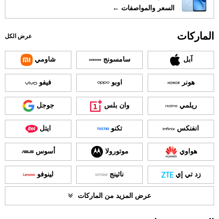
السعر والمواصفات ←
الماركات
عرض الكل
آبل
سامسونج
شاومي
هونر
اوبو
فيفو
ريلمي
وان بلس
جوجل
انفنكس
تكنو
ايتل
هواوي
موتورولا
أسوس
زد تي إي
ناثينج
لينوفو
عرض المزيد من الماركات