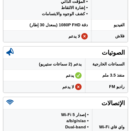
• المؤقت الذاتي
• إشارة الالتقاط
• كشف الوجوه والابتسامات
الفيديو
دقة 1080P FHD (بمعدل 30 إطار)
فلاش
لا يدعم
الصوتيات
السماعات الخارجية
يدعم (2 سماعات ستيريو)
منفذ 3.5 ملم
يدعم
راديو FM
لا يدعم
الإتصالات
• إصدار Wi-Fi 5
• a/b/g/n/ac
واي فاي Wi-Fi
• Dual-band