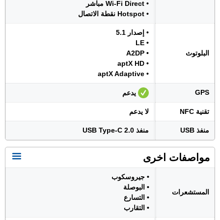
• Wi-Fi Direct مباشر
• Hotspot نقطة الاتصال
• إصدار 5.1
• LE
البلوتوث
• A2DP
• aptX HD
• aptX Adaptive
GPS
يدعم
تقنية NFC
لا يدعم
منفذ USB
منفذ USB Type-C 2.0
مواصفات اخرى
• جيروسكوب
• البوصلة
المستشعرات
• التسارع
• التقارب