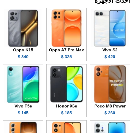
أحدث الأجهزة
Oppo K15
Oppo A7 Pro Max
Vivo S2
340 $
325 $
420 $
Vivo T5e
Honor X6e
Poco M8 Power
145 $
185 $
260 $