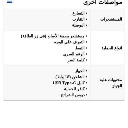
مواصفات اخرى
• التسارع
المستشعرات
• التقارب
• البوصلة
• مستشعر بصمة الأصابع (في زر الطاقة)
• التعرف على الوجه
انواع الحماية
• النمط
• الرقم السري
• كلمة السر
• الجهاز
• الشاحن (18 واط)
محتويات علبة
• كابل USB Type-C
الجهاز
• كافر للحماية
• دبوس الشرائح