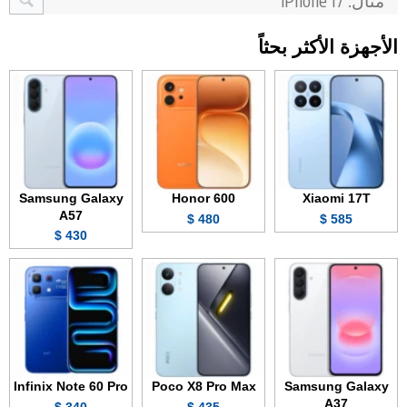
الأجهزة الأكثر بحثاً
Samsung Galaxy
Honor 600
Xiaomi 17T
A57
480 $
585 $
430 $
Infinix Note 60 Pro
Poco X8 Pro Max
Samsung Galaxy
A37
340 $
435 $