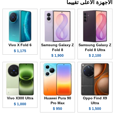
الأجهزة الأعلى تقييما
Vivo X Fold 6
Samsung Galaxy Z
Samsung Galaxy Z
Fold 8
Fold 8 Ultra
1,175 $
1,900 $
2,100 $
Vivo X300 Ultra
Huawei Pura 90
Oppo Find X9
Pro Max
Ultra
1,000 $
950 $
1,500 $