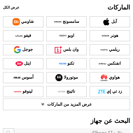
الماركات
عرض الكل
آبل
سامسونج
شاومي
هونر
اوبو
فيفو
ريلمي
وان بلس
جوجل
انفنكس
تكنو
ايتل
هواوي
موتورولا
أسوس
زد تي إي
ناثينج
لينوفو
عرض المزيد من الماركات
البحث عن جهاز