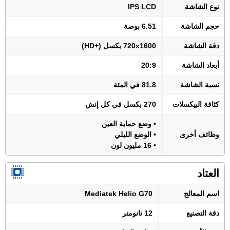
نوع الشاشة
IPS LCD
حجم الشاشة
6.51 بوصة
دقة الشاشة
720x1600 بكسل (+HD)
أبعاد الشاشة
20:9
نسبة الشاشة
81.8 في المئة
كثافة البيكسلات
270 بكسل في كل إنش
• وضع حماية العين
وظائف أخرى
• الوضع الليلي
• 16 مليون لون
العتاد
اسم المعالج
Mediatek Helio G70
دقة التصنيع
12 نانومتر