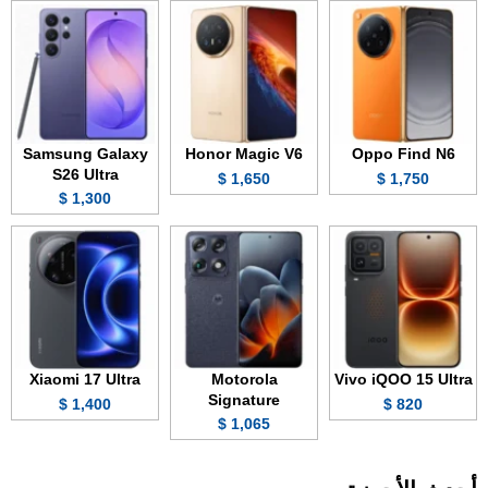
Samsung Galaxy
Honor Magic V6
Oppo Find N6
S26 Ultra
1,650 $
1,750 $
1,300 $
Xiaomi 17 Ultra
Motorola
Vivo iQOO 15 Ultra
Signature
1,400 $
820 $
1,065 $