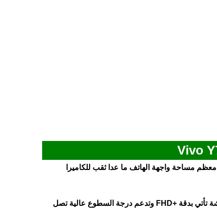
اس 6.78 بوصة، الشاشة تغطي معظم مساحة واجهة الهاتف ما عدا ثقب للكاميرا
، الشاشة تأتي بدقة +FHD وتدعم درجة السطوع عالية تصل