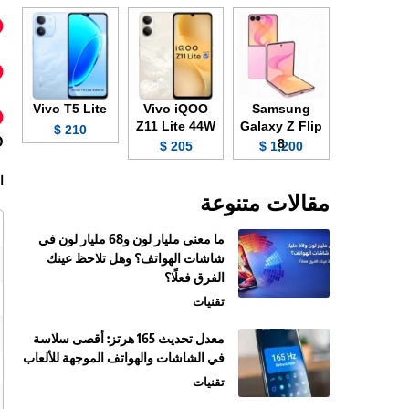
Vivo T5 Lite
Vivo iQOO
Samsung
Z11 Lite 44W
Galaxy Z Flip
210 $
D
8
205 $
1,200 $
ا
مقالات متنوعة
ما معنى مليار لون و68 مليار لون في
شاشات الهواتف؟ وهل تلاحظ عينك
الفرق فعلًا؟
تقنيات
معدل تحديث 165 هرتز: أقصى سلاسة
في الشاشات والهواتف الموجهة للألعاب
تقنيات