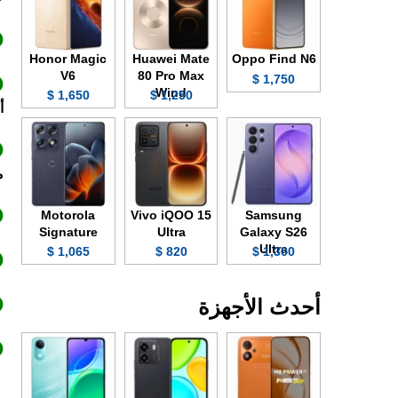
Honor Magic
Huawei Mate
Oppo Find N6
V6
80 Pro Max
1,750 $
Wind
1,650 $
1,250 $
أ
م
Motorola
Vivo iQOO 15
Samsung
Signature
Ultra
Galaxy S26
Ultra
1,065 $
820 $
1,300 $
أحدث الأجهزة