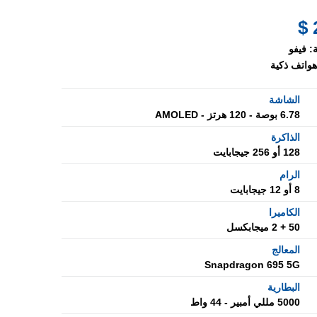
:
فيفو
هواتف ذكية
الشاشة
6.78 بوصة - 120 هرتز - AMOLED
الذاكرة
128 أو 256 جيجابايت
الرام
8 أو 12 جيجابايت
الكاميرا
50 + 2 ميجابكسل
المعالج
Snapdragon 695 5G
البطارية
5000 مللي أمبير - 44 واط