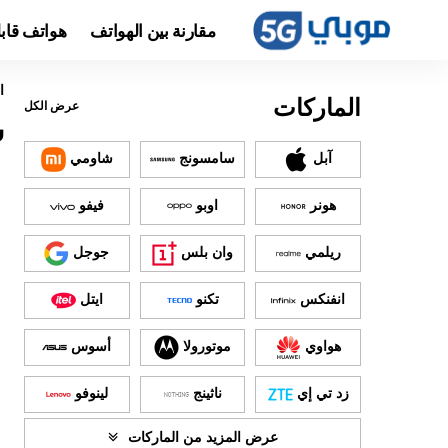
مقارنة بين الهواتف
هواتف قاب
ا
الماركات
عرض الكل
س
آبل
سامسونج
شاومي
هونر
اوبو
فيفو
ريلمي
وان بلس
جوجل
انفنكس
تكنو
ايتل
هواوي
موتورولا
أسوس
زد تي إي
ناثينج
لينوفو
عرض المزيد من الماركات