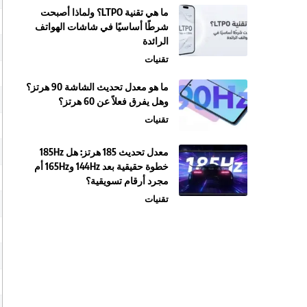
ما هي تقنية LTPO؟ ولماذا أصبحت
شرطًا أساسيًا في شاشات الهواتف
الرائدة
تقنيات
ما هو معدل تحديث الشاشة 90 هرتز؟
وهل يفرق فعلاً عن 60 هرتز؟
تقنيات
معدل تحديث 185 هرتز: هل 185Hz
خطوة حقيقية بعد 144Hz و165Hz أم
مجرد أرقام تسويقية؟
تقنيات