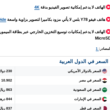
الهاتف لا يدعم إمكانية تصوير الفيديو بدقة
4K
هاتف فيفو Y78 بلس لا يأتي مزود بكاميرا لتصوير بزاوية واسعة
wide
الهاتف لا يدعم إمكانيات توسيع التخزين الخارجي عبر بطاقة الميموري
MicroS
لمصادر:
1
السعر في الدول العربية
السعر بالدولار الأمريكي
230 دولار
السعر في مصر
10.902 جنيه
السعر في السعودية
863 ريال
السعر في الإمارات
844 درهم
السعر في قطر
837 ريال