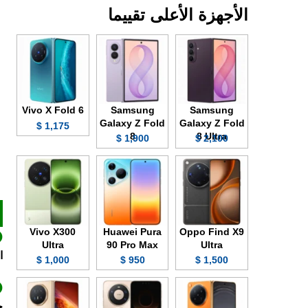
الأجهزة الأعلى تقييما
Vivo X Fold 6
Samsung
Samsung
Galaxy Z Fold
Galaxy Z Fold
1,175 $
8
8 Ultra
1,900 $
2,100 $
Vivo X300
Huawei Pura
Oppo Find X9
Ultra
90 Pro Max
Ultra
ا
1,000 $
950 $
1,500 $
حت