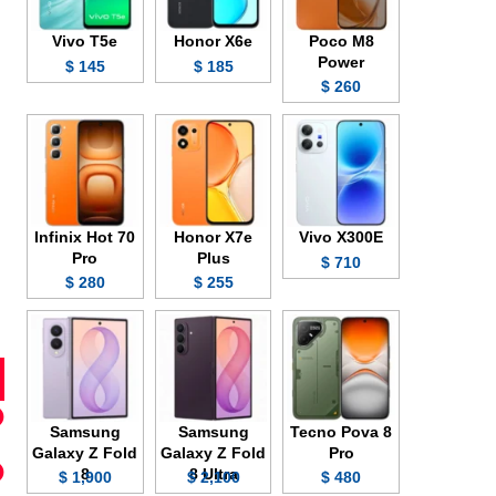
Vivo T5e
Honor X6e
Poco M8
Power
145 $
185 $
260 $
Infinix Hot 70
Honor X7e
Vivo X300E
Pro
Plus
710 $
280 $
255 $
Samsung
Samsung
Tecno Pova 8
Galaxy Z Fold
Galaxy Z Fold
Pro
8
8 Ultra
1,900 $
2,100 $
480 $