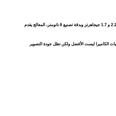
ثماني النواة بتردد 2.2 و 1.7 جيجاهرتز وبدقة تصنيع 6 نانومتر، المعالج يقدم
ة ثنائية بدقة 50 و 2 ميجابكسل، إمكانيات الكاميرا ليست الأفضل ولكن تظل جودة التصوير