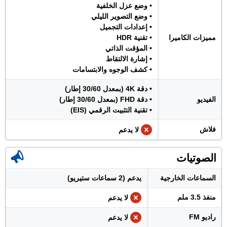
• وضع عزل الخلفية
• وضع التصوير الليلي
• إعدادات التجميل
مميزات الكاميرا
• تقنية HDR
• المؤقت الذاتي
• إشارة الالتقاط
• كشف الوجوه والابتسامات
• دقة 4K (بمعدل 30/60 إطار)
الفيديو
• دقة FHD (بمعدل 30/60 إطار)
• تقنية التثبيت الرقمي (EIS)
فلاش
لا يدعم
الصوتيات
السماعات الخارجية
يدعم (2 سماعات ستيريو)
منفذ 3.5 ملم
لا يدعم
راديو FM
لا يدعم