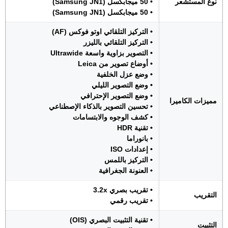
نوع المستشعر
• 50 ميجابكسل (Samsung JN1)
• 50 ميجابكسل (Samsung JN1)
• التركيز التلقائي اوتو فوكس (AF)
• التركيز التلقائي بالليزر
• التصوير بزاوية واسعة Ultrawide
• أوضاع تصوير من Leica
• وضع عزل الخلفية
• وضع التصوير الليلي
• وضع التصوير الإحترافي
مميزات الكاميرا
• تحسين التصوير بالذكاء الإصطناعي
• كشف الوجوه والابتسامات
• تقنية HDR
• بانوراما
• إعدادات ISO
• التركيز باللمس
• العنونة الجغرافية
• تقريب بصري 3.2x
التقريب
• تقريب رقمي
• تقنية التثبيت البصري (OIS)
التثبيت