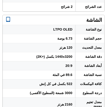
عدد الشرائح
2 شرائح
الشاشة
نوع الشاشة
LTPO OLED
حجم الشاشة
6.73 بوصة
معدل التحديث
120 هرتز
دقة الشاشة
1440x3200 بكسل (+2K)
أبعاد الشاشة
20:9
نسبة الشاشة
89.6 في المئة
كثافة البيكسلات
522 بكسل في كل إنش
درجة السطوع
3000 شمعة (السطوع الأقصى)
معدل تعتيم
2160 هرتز