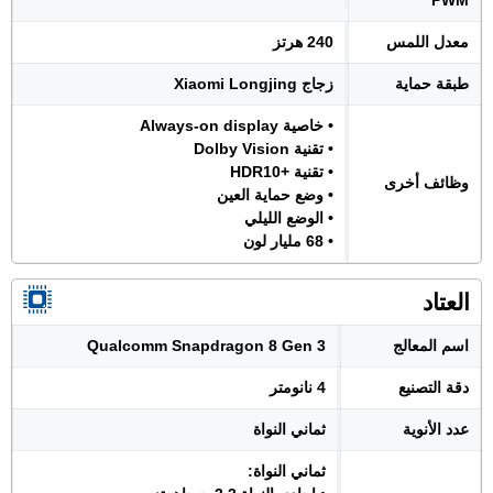
PWM
معدل اللمس
240 هرتز
طبقة حماية
زجاج Xiaomi Longjing
• خاصية Always-on display
• تقنية Dolby Vision
• تقنية +HDR10
وظائف أخرى
• وضع حماية العين
• الوضع الليلي
• 68 مليار لون
العتاد
اسم المعالج
Qualcomm Snapdragon 8 Gen 3
دقة التصنيع
4 نانومتر
عدد الأنوية
ثماني النواة
ثماني النواة: