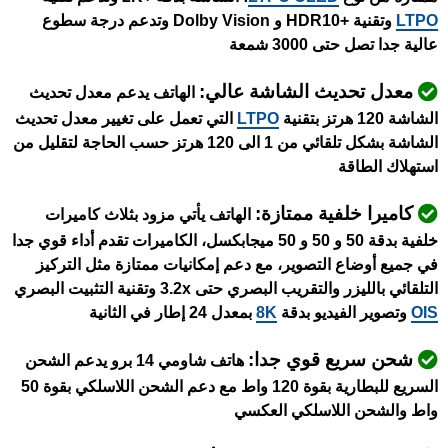
LTPO
وتقنية +HDR10 و Dolby Vision وتدعم درجة سطوع
عالية جدا تصل حتى 3000 شمعة
معدل تحديث الشاشة عالي:
الهاتف يدعم معدل تحديث
الشاشة 120 هرتز بتقنية
LTPO
التي تعمل على تغيير معدل تحديث
الشاشة بشكل تلقائي من 1 الى 120 هرتز حسب الحاجة لتقليل من
استهلاك الطاقة
كاميرا خلفية ممتازة:
الهاتف يأتي مزود بثلاث كاميرات
خلفية بدقة 50 و 50 و 50 ميجابكسل، الكاميرات تقدم أداء قوي جدا
في جميع أوضاع التصوير، مع دعم إمكانيات ممتازة مثل التركيز
التلقائي بالليزر والتقريب البصري حتى 3.2x وتقنية التثبيت البصري
OIS
وتصوير الفيديو بدقة
8K
بمعدل 24 إطار في الثانية
شحن سريع قوي جدا:
هاتف شاومي 14 برو يدعم الشحن
السريع للبطارية بقوة 120 واط مع دعم الشحن اللاسلكي بقوة 50
واط والشحن اللاسلكي العكسي