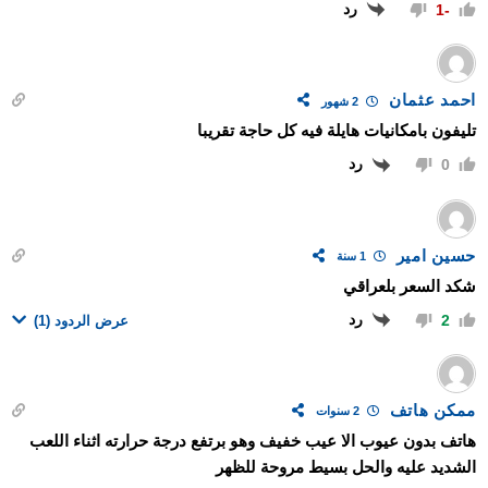
رد
-1
احمد عثمان
2 شهور
تليفون بامكانيات هايلة فيه كل حاجة تقريبا
رد
0
حسين امير
1 سنة
شكد السعر بلعراقي
رد
2
عرض الردود
(1)
ممكن هاتف
2 سنوات
هاتف بدون عيوب الا عيب خفيف وهو برتفع درجة حرارته اثناء اللعب
الشديد عليه والحل بسيط مروحة للظهر