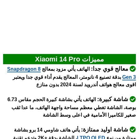
مميزات Xiaomi 14 Pro
معالج قوي جدا:
الهاتف يأتي مزود بمعالج
napdragon 8
S
Gen 3
بدقة تصنيع 4 نانومتر، المعالج يقدم أداء قوي جدا ويعتبر
اقوى معالج هواتف أندرويد لسنة 2024 بدون منازع
شاشة كبيرة:
الهاتف يأتي بشاشة كبيرة الحجم مقاس 6.73
بوصة، الشاشة تغطي معظم مساحة واجهة الهاتف، ما عدا ثقب
صغير للكاميرا الأمامية في اعلى وسط الشاشة
شاشة اوليد ممتازة:
يأتي
هاتف شاومي 14 برو بشاشة
ممتازة من نوع
LTPO OLED
، الشاشة بدقة +2K وتدعم تقنية