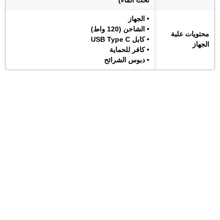
تحت الماء)
• الجهاز
• الشاحن (120 واط)
محتويات علبة
• كابل USB Type C
الجهاز
• كافر للحماية
• دبوس الشرائح