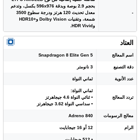
بحجم 2.9 بوصة وبدقة 596x976 بكسل، وتدعم
-
معدل تحديث 120 هرتز ودرجة سطوع 3500
شمعة، وتقنيات Dolby Vision و+HDR10
وHDR Vivid.
العتاد
اسم المعالج
Snapdragon 8 Elite Gen 5
دقة التصنيع
3 نانومتر
عدد الأنوية
ثماني النواة
ثماني النواة:
تردد المعالج
• ثنائي النواة 4.6 جيجاهرتز
• سداسي النواة 3.62 جيجاهرتز
معالج الرسومات
Adreno 840
الرام
12 أو 16 جيجابايت
• 512 جيجابايت