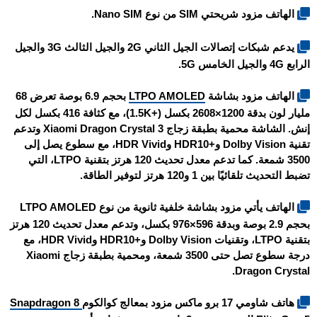
الهاتف مزود شريحتي SIM من نوع Nano SIM.
يدعم شبكات إتصالات الجيل الثاني 2G والجيل الثالث 3G والجيل
الرابع 4G والجيل الخامس 5G.
الهاتف مزود بشاشة
LTPO AMOLED
بحجم 6.9 بوصة تعرض 68
مليار لون بدقة 1200×2608 بكسل (+1.5K)، مع كثافة 416 بكسل لكل
إنش. الشاشة محمية بطبقة زجاج Xiaomi Dragon Crystal 3 وتدعم
تقنية Dolby Vision و+HDR10 وHDR Vivid، مع سطوع يصل إلى
3500 شمعة. كما تدعم معدل تحديث 120 هرتز بتقنية LTPO، التي
تضبط التحديث تلقائيًا بين 1 و120 هرتز لتوفير الطاقة.
الهاتف يأتي مزود بشاشة خلفية ثانوية من نوع LTPO AMOLED
بحجم 2.9 بوصة وبدقة 596×976 بكسل، وتدعم معدل تحديث 120 هرتز
بتقنية LTPO، وتقنيات Dolby Vision و+HDR10 وHDR Vivid، مع
درجة سطوع تصل حتى 3500 شمعة، ومحمية بطبقة زجاج Xiaomi
Dragon Crystal.
هاتف
شاومي 17 برو ماكس
مزود بمعالج كوالكوم
Snapdragon 8