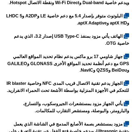
ويدعم خاصية Dual-band وWi-Fi Direct ونقطة الاتصال Hotspot.
البلوتوث متوفر بإصدار 5.4 مع دعم خاصية LE وA2DP وLHDC 5
وaptX HD وaptX Adaptive.
الهاتف يأتي مزود بمنفذ USB Type-C إصدار 3.2، الذي يدعم
خاصية OTG.
جهاز
شاومي 17 برو ماكس
يدعم نظام تحديد المواقع العالمي
GPS مع دعم أنظمة تحديد المواقع الأخرى GLONASS وGALILEO
وBeiDou وQZSS وNavIC.
الجهاز يدعم تقنية الاتصال قريب المدى NFC وخاصية IR blaster
للتحكم في الأجهزة المنزلية بواسطة الأشعة تحت الحمراء الانفراريد.
يأتي الجهاز مزود بمستشعرات الجيروسكوب، والتسارع،
والبارومتر، والبوصلة، ومستشعر التقارب للمكالمات.
مزود بمستشعر بصمة الأصابع المدمج في الشاشة الذي يعمل
بتقنية Ultrasonic، ويدعم خاصية فتح القفل عبر تقنية التعرف على