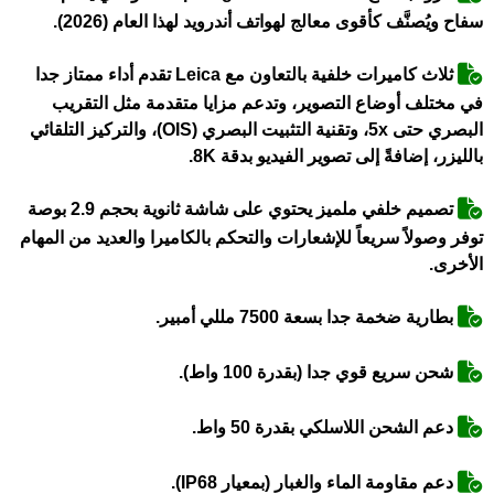
سفاح ويُصنَّف كأقوى معالج لهواتف أندرويد لهذا العام (2026).
ثلاث كاميرات خلفية بالتعاون مع Leica تقدم أداء ممتاز جدا
في مختلف أوضاع التصوير، وتدعم مزايا متقدمة مثل التقريب
البصري حتى 5x، وتقنية التثبيت البصري (OIS)، والتركيز التلقائي
بالليزر، إضافةً إلى تصوير الفيديو بدقة 8K.
تصميم خلفي ملميز يحتوي على شاشة ثانوية بحجم 2.9 بوصة
توفر وصولاً سريعاً للإشعارات والتحكم بالكاميرا والعديد من المهام
الأخرى.
بطارية ضخمة جدا بسعة 7500 مللي أمبير.
شحن سريع قوي جدا (بقدرة 100 واط).
دعم الشحن اللاسلكي بقدرة 50 واط.
دعم مقاومة الماء والغبار (بمعيار IP68).