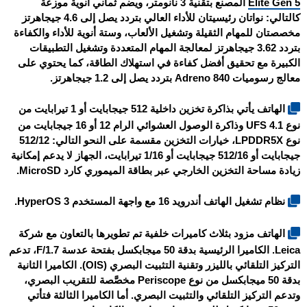
Elite Gen 5
المصنع بتقنية 3 نانومتر، ويضم ثماني أنوية موزعة
كالتالي: نواتان رئيسيتان للأداء العالي بتردد يصل إلى 4.6 جيجاهرتز
مخصصتان للمهام الثقيلة وتشغيل الألعاب، وستة أنوية للأداء والكفاءة
بتردد 3.62 جيجاهرتز لمعالجة المهام المتعددة وتشغيل التطبيقات
الكبيرة مع تحقيق أفضل كفاءة في استهلاك الطاقة، كما يحتوي على
معالج رسوميات Adreno 840 بتردد يصل إلى 1.2 جيجاهرتز.
الهاتف يأتي بذاكرة تخزين داخلية 512 جيجابايت أو 1 تيرابايت من
نوع UFS 4.1 وذاكرة الوصول العشوائي الرام 12 أو 16 جيجابايت من
نوع LPDDR5X، خيارات التخزين مقسمة على النحو التالي: 512/12
جيجابايت أو 512/16 جيجابايت أو 1/16 تيرابايت، الجهاز لا يدعم إمكانية
زيادة مساحة التخزين الخارجي عبر بطاقة الميموري كارد MicroSD.
نظام تشغيل الهاتف أندرويد 16 مع واجهة المستخدم HyperOS 3.
الهاتف مزود بثلاث كاميرات خلفية تم تطويرها بالتعاون مع شركة
Leica. الكاميرا الرئيسية بدقة 50 ميجابكسل بفتحة عدسة F/1.7، تدعم
التركيز التلقائي بالليزر وتقنية التثبيت البصري (OIS). الكاميرا الثانية
بدقة 50 ميجابكسل من نوع Periscope مخصَّصة للتقريب البصري،
وتدعم التركيز التلقائي والتثبيت البصري. أما الكاميرا الثالثة فتأتي