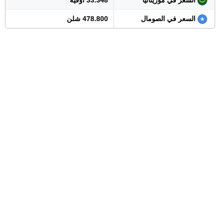
السعر في موريتانيا
33.348 أوقية
السعر في الصومال
478.800 شلن