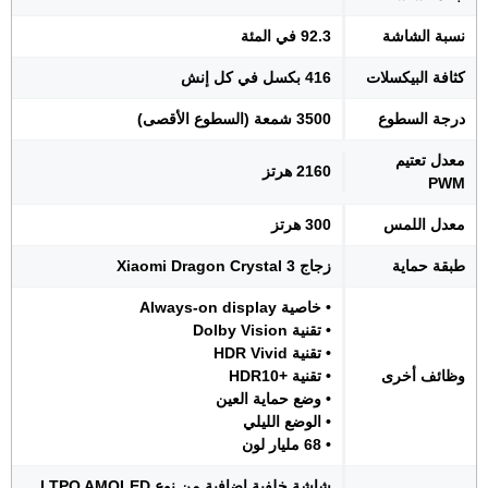
نسبة الشاشة
92.3 في المئة
كثافة البيكسلات
416 بكسل في كل إنش
درجة السطوع
3500 شمعة (السطوع الأقصى)
معدل تعتيم
2160 هرتز
PWM
معدل اللمس
300 هرتز
طبقة حماية
زجاج Xiaomi Dragon Crystal 3
• خاصية Always-on display
• تقنية Dolby Vision
• تقنية HDR Vivid
وظائف أخرى
• تقنية +HDR10
• وضع حماية العين
• الوضع الليلي
• 68 مليار لون
شاشة خلفية إضافية من نوع LTPO AMOLED