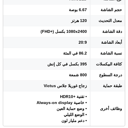
حجم الشاشة
6.67 بوصة
معدل التحديث
120 هرتز
دقة الشاشة
1080x2400 بكسل (+FHD)
أبعاد الشاشة
20:9
نسبة الشاشة
86.2 في المئة
كثافة البيكسلات
395 بكسل في كل إنش
درجة السطوع
800 شمعة
طبقة حماية
زجاج غوريلا جلاس Victus
• تقنية +HDR10
• خاصية Always-on display
وظائف أخرى
• وضع حماية العين
• الوضع الليلي
• دعم مليار لون