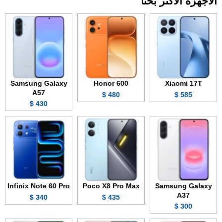
الأجهزة الأكثر بحثاً
Samsung Galaxy
Honor 600
Xiaomi 17T
A57
480 $
585 $
430 $
Infinix Note 60 Pro
Poco X8 Pro Max
Samsung Galaxy
A37
340 $
435 $
300 $