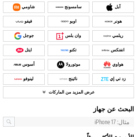
آبل
سامسونج
شاومي
هونر
اوبو
فيفو
ريلمي
وان بلس
جوجل
انفنكس
تكنو
ايتل
هواوي
موتورولا
أسوس
زد تي إي
ناثينج
لينوفو
عرض المزيد من الماركات
البحث عن جهاز