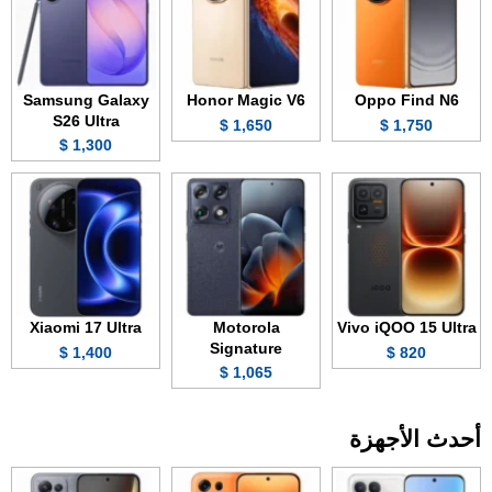
Samsung Galaxy
Honor Magic V6
Oppo Find N6
S26 Ultra
1,650 $
1,750 $
1,300 $
Xiaomi 17 Ultra
Motorola
Vivo iQOO 15 Ultra
Signature
1,400 $
820 $
1,065 $
أحدث الأجهزة