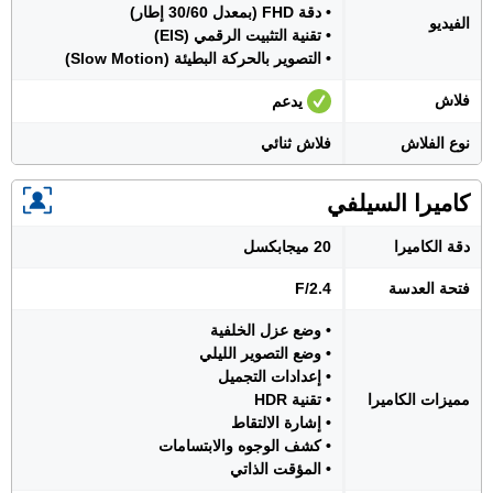
• دقة FHD (بمعدل 30/60 إطار)
الفيديو
• تقنية التثبيت الرقمي (EIS)
• التصوير بالحركة البطيئة (Slow Motion)
فلاش
يدعم
نوع الفلاش
فلاش ثنائي
كاميرا السيلفي
دقة الكاميرا
20 ميجابكسل
فتحة العدسة
F/2.4
• وضع عزل الخلفية
• وضع التصوير الليلي
• إعدادات التجميل
مميزات الكاميرا
• تقنية HDR
• إشارة الالتقاط
• كشف الوجوه والابتسامات
• المؤقت الذاتي