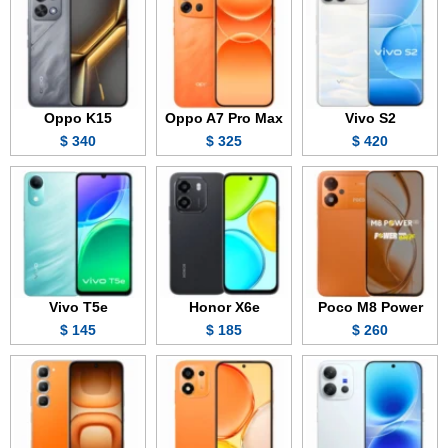
Oppo K15
Oppo A7 Pro Max
Vivo S2
340 $
325 $
420 $
Vivo T5e
Honor X6e
Poco M8 Power
145 $
185 $
260 $