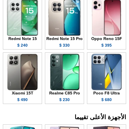
Redmi Note 15
Redmi Note 15 Pro
Oppo Reno 15F
240 $
330 $
395 $
Xiaomi 15T
Realme C85 Pro
Poco F8 Ultra
490 $
230 $
680 $
الأجهزة الأعلى تقييما