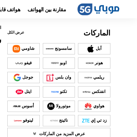
مقارنة بين الهواتف
هواتف قاب
ا
الماركات
عرض الكل
سع
آبل
سامسونج
شاومي
هونر
اوبو
فيفو
ريلمي
وان بلس
جوجل
انفنكس
تكنو
ايتل
هواوي
موتورولا
أسوس
زد تي إي
ناثينج
لينوفو
عرض المزيد من الماركات