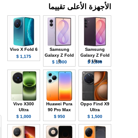
الأجهزة الأعلى تقييما
Vivo X Fold 6
Samsung
Samsung
Galaxy Z Fold
Galaxy Z Fold
1,175 $
8
8 Ultra
1,900 $
2,100 $
Vivo X300
Huawei Pura
Oppo Find X9
Ultra
90 Pro Max
Ultra
1,000 $
950 $
1,500 $