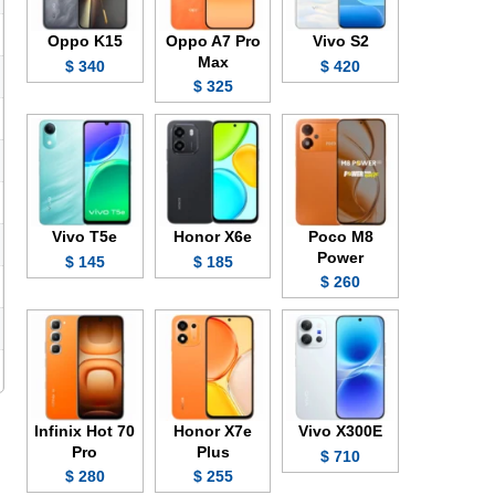
Oppo K15
Oppo A7 Pro
Vivo S2
Max
340 $
420 $
325 $
Vivo T5e
Honor X6e
Poco M8
Power
145 $
185 $
260 $
Infinix Hot 70
Honor X7e
Vivo X300E
Pro
Plus
710 $
280 $
255 $