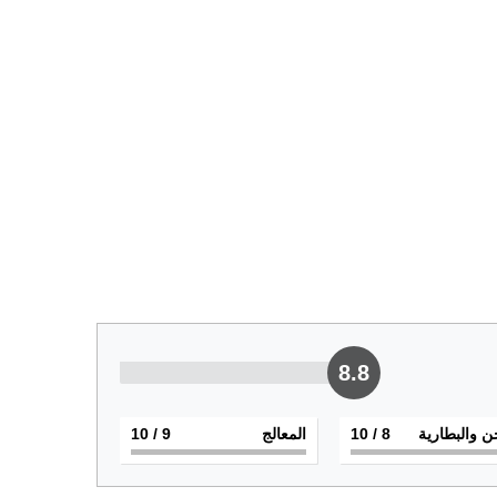
8.8
ن والبطارية
8
/ 10
المعالج
9
/ 10