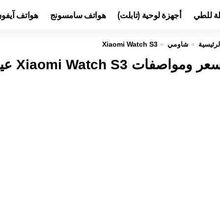
لة للطي
أجهزة لوحية (تابلت)
هواتف سامسونج
هواتف آيفو
لرئيسية
شاومي
Xiaomi Watch S3
ر ومواصفات Xiaomi Watch S3 عيوب ومميزات شاومي واتش S3