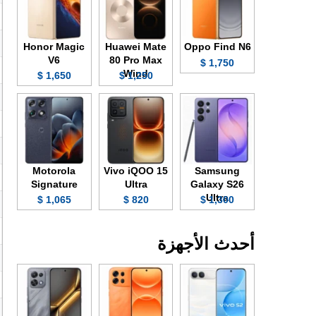
Honor Magic
Huawei Mate
Oppo Find N6
V6
80 Pro Max
1,750 $
Wind
1,650 $
1,250 $
Motorola
Vivo iQOO 15
Samsung
Signature
Ultra
Galaxy S26
Ultra
1,065 $
820 $
1,300 $
أحدث الأجهزة