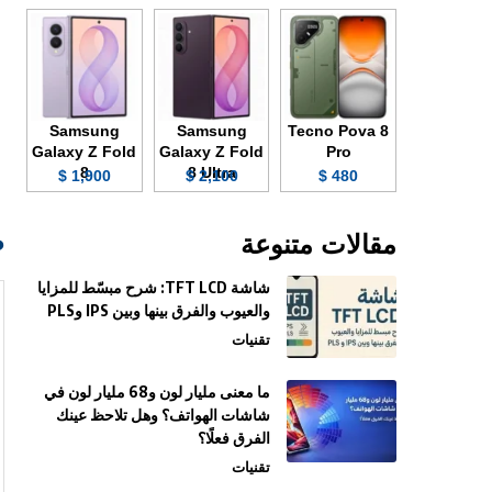
Samsung
Samsung
Tecno Pova 8
Galaxy Z Fold
Galaxy Z Fold
Pro
8
8 Ultra
1,900 $
2,100 $
480 $
صو
مقالات متنوعة
شاشة TFT LCD: شرح مبسّط للمزايا
والعيوب والفرق بينها وبين IPS وPLS
تقنيات
ما معنى مليار لون و68 مليار لون في
شاشات الهواتف؟ وهل تلاحظ عينك
الفرق فعلًا؟
تقنيات