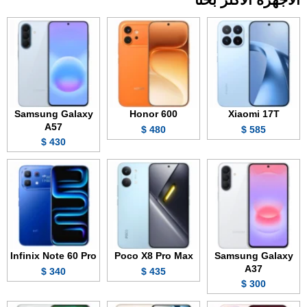
Samsung Galaxy
Honor 600
Xiaomi 17T
A57
480 $
585 $
430 $
Infinix Note 60 Pro
Poco X8 Pro Max
Samsung Galaxy
A37
340 $
435 $
300 $