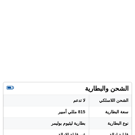
الشحن والبطارية
الشحن اللاسلكي
لا تدعم
سعة البطارية
815 مللي أمبير
نوع البطارية
بطارية ليثيوم بوليمر
قابلية إزالة
غير قابلة للإزالة