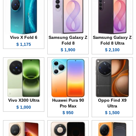
Vivo X Fold 6
Samsung Galaxy Z
Samsung Galaxy Z
Fold 8
Fold 8 Ultra
1,175 $
1,900 $
2,100 $
Vivo X300 Ultra
Huawei Pura 90
Oppo Find X9
Pro Max
Ultra
1,000 $
950 $
1,500 $