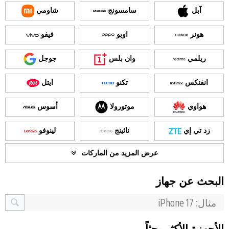
آبل
سامسونج
شاومي
هونر
اوبو
فيفو
ريلمي
وان بلس
جوجل
انفنكس
تكنو
ايتل
هواوي
موتورولا
أسوس
زد تي إي
ناثينج
لينوفو
عرض المزيد من الماركات
البحث عن جهاز
الأجهزة الأكثر بحثاً