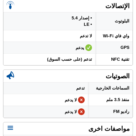
الإتصالات
• إصدار 5.4
البلوتوث
• LE
واي فاي Wi-Fi
لا تدعم
GPS
يدعم
تقنية NFC
تدعم (على حسب السوق)
الصوتيات
السماعات الخارجية
تدعم
منفذ 3.5 ملم
لا يدعم
راديو FM
لا يدعم
مواصفات اخرى