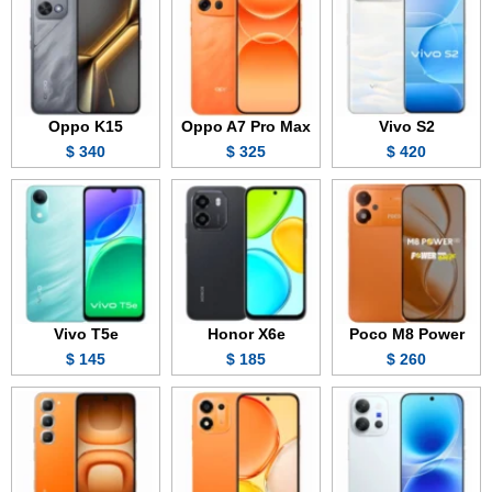
Oppo K15
Oppo A7 Pro Max
Vivo S2
340 $
325 $
420 $
Vivo T5e
Honor X6e
Poco M8 Power
145 $
185 $
260 $