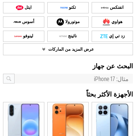
انفنكس
تكنو
ايتل
هواوي
موتورولا
أسوس
زد تي إي
ناثينج
لينوفو
عرض المزيد من الماركات
البحث عن جهاز
الأجهزة الأكثر بحثاً