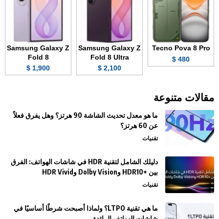
Samsung Galaxy Z
Samsung Galaxy Z
Tecno Pova 8 Pro
Fold 8
Fold 8 Ultra
480 $
1,900 $
2,100 $
مقالات متنوعة
ما هو معدل تحديث الشاشة 90 هرتز؟ وهل يفرق فعلاً
عن 60 هرتز؟
تقنيات
دليلك الشامل لتقنية HDR في شاشات الهواتف: الفرق
بين +HDR10 وDolby Vision وHDR Vivid
تقنيات
ما هي تقنية LTPO؟ ولماذا أصبحت شرطًا أساسيًا في
شاشات الهواتف الرائدة