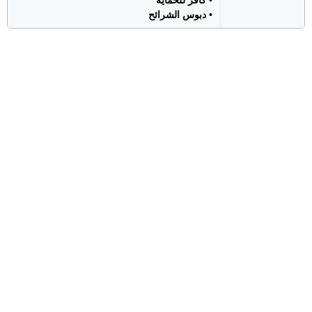
• كافر للحماية
• دبوس الشرائح