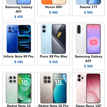
Samsung Galaxy
Honor 600
Xiaomi 17T
A57
480 $
585 $
430 $
Infinix Note 60 Pro
Poco X8 Pro Max
Samsung Galaxy
A37
340 $
435 $
300 $
Redmi Note 15
Redmi Note 15 Pro
Oppo Reno 15F