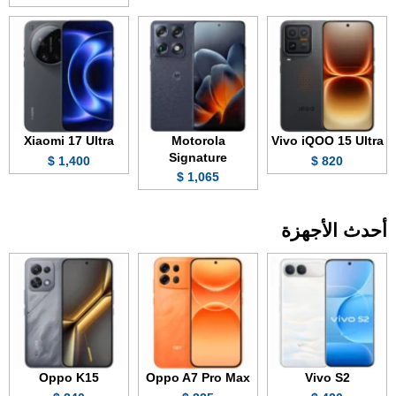
Xiaomi 17 Ultra
Motorola
Vivo iQOO 15 Ultra
Signature
1,400 $
820 $
1,065 $
أحدث الأجهزة
Oppo K15
Oppo A7 Pro Max
Vivo S2