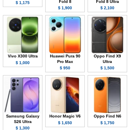
Fold 8
Fold 8 Ultra
1,175 $
1,900 $
2,100 $
Vivo X300 Ultra
Huawei Pura 90
Oppo Find X9
Pro Max
Ultra
1,000 $
950 $
1,500 $
Samsung Galaxy
Honor Magic V6
Oppo Find N6
S26 Ultra
1,650 $
1,750 $
1,300 $