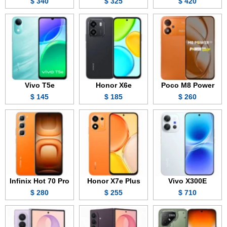
340 $
325 $
420 $
Vivo T5e
Honor X6e
Poco M8 Power
145 $
185 $
260 $
Infinix Hot 70 Pro
Honor X7e Plus
Vivo X300E
280 $
255 $
710 $