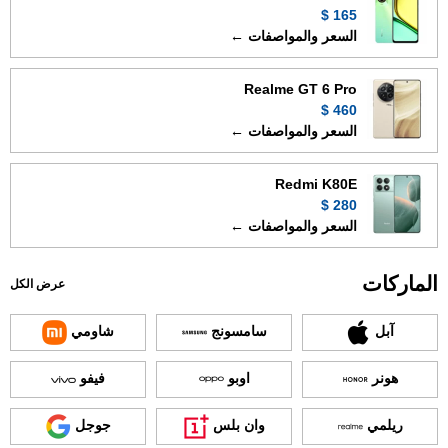
165 $
السعر والمواصفات ←
Realme GT 6 Pro
460 $
السعر والمواصفات ←
Redmi K80E
280 $
السعر والمواصفات ←
الماركات
عرض الكل
آبل
سامسونج
شاومي
هونر
اوبو
فيفو
ريلمي
وان بلس
جوجل