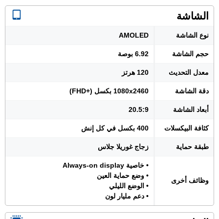
الشاشة
نوع الشاشة
AMOLED
حجم الشاشة
6.92 بوصة
معدل التحديث
120 هرتز
دقة الشاشة
1080x2460 بكسل (+FHD)
أبعاد الشاشة
20.5:9
كثافة البيكسلات
400 بكسل في كل إنش
طبقة حماية
زجاج غوريلا جلاس
• خاصية Always-on display
• وضع حماية العين
وظائف أخرى
• الوضع الليلي
• دعم مليار لون