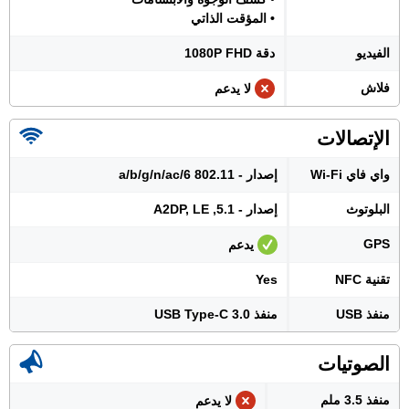
• المؤقت الذاتي
الفيديو
دقة 1080P FHD
فلاش
لا يدعم
الإتصالات
واي فاي Wi-Fi
إصدار - 802.11 a/b/g/n/ac/6
البلوتوث
إصدار - 5.1, A2DP, LE
GPS
يدعم
تقنية NFC
Yes
منفذ USB
منفذ USB Type-C 3.0
الصوتيات
منفذ 3.5 ملم
لا يدعم