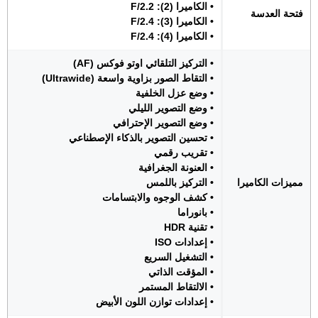
• الكاميرا (2): F/2.2
فتحة العدسة
• الكاميرا (3): F/2.4
• الكاميرا (4): F/2.4
• التركيز التلقائي اوتو فوكس (AF)
• التقاط الصور بزاوية واسعة (Ultrawide)
• وضع عزل الخلفية
• وضع التصوير الليلي
• وضع التصوير الإحترافي
• تحسين التصوير بالذكاء الإصطناعي
• تقريب رقمي
• العنونة الجغرافية
مميزات الكاميرا
• التركيز باللمس
• كشف الوجوه والابتسامات
• بانوراما
• تقنية HDR
• إعدادات ISO
• التشغيل السريع
• المؤقت الذاتي
• الالتقاط المستمر
• إعدادات توازن اللون الأبيض