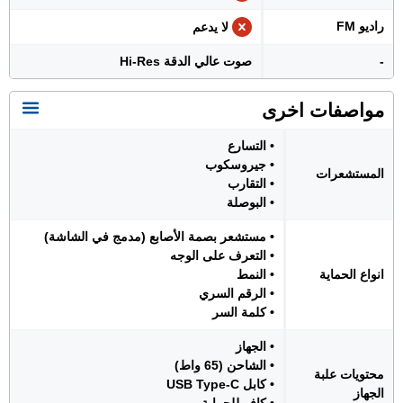
راديو FM
لا يدعم
-
صوت عالي الدقة Hi-Res
مواصفات اخرى
• التسارع
• جيروسكوب
المستشعرات
• التقارب
• البوصلة
• مستشعر بصمة الأصابع (مدمج في الشاشة)
• التعرف على الوجه
انواع الحماية
• النمط
• الرقم السري
• كلمة السر
• الجهاز
• الشاحن (65 واط)
محتويات علبة
• كابل USB Type-C
الجهاز