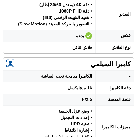
• دقة 4K (بمعدل 30/60 إطار)
• دقة 1080P FHD
الفيديو
• تقنية التثبيت الرقمي (EIS)
• التصوير بالحركة البطيئة (Slow Motion)
فلاش
يدعم
نوع الفلاش
فلاش ثنائي
كاميرا السيلفي
-
الكاميرا مدمجة تحت الشاشة
دقة الكاميرا
16 ميجابكسل
فتحة العدسة
F/2.5
• وضع عزل الخلفية
• إعدادات التجميل
• تقنية HDR
مميزات الكاميرا
• إشارة الالتقاط
• كشف الوجوه والابتسامات