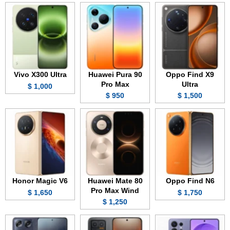
Vivo X300 Ultra
Huawei Pura 90
Oppo Find X9
Pro Max
Ultra
1,000 $
950 $
1,500 $
Honor Magic V6
Huawei Mate 80
Oppo Find N6
Pro Max Wind
1,650 $
1,750 $
1,250 $