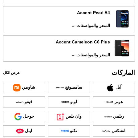
Accent Pearl A4
السعر والمواصفات ←
Accent Cameleon C6 Plus
السعر والمواصفات ←
الماركات
عرض الكل
آبل
سامسونج
شاومي
هونر
اوبو
فيفو
ريلمي
وان بلس
جوجل
انفنكس
تكنو
ايتل