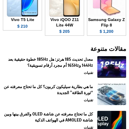
Vivo T5 Lite
Vivo iQOO Z11
Samsung Galaxy Z
Lite 44W
Flip 8
210 $
205 $
1,200 $
مقالات متنوعة
معدل تحديث 185 هرتز: هل 185Hz خطوة حقيقية بعد
144Hz و165Hz أم مجرد أرقام تسويقية؟
تقنيات
ما هي بطارية سيليكون كربون؟ كل ما تحتاج معرفته عن
“ثورة الطاقة” الجديدة
تقنيات
كل ما تحتاج معرفته عن شاشة OLED والفرق بينها وبين
شاشة AMOLED في الهواتف الذكية
تقنيات