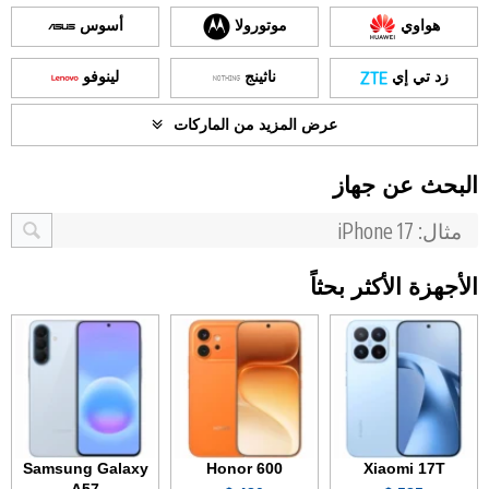
هواوي
موتورولا
أسوس
زد تي إي
ناثينج
لينوفو
عرض المزيد من الماركات
البحث عن جهاز
الأجهزة الأكثر بحثاً
Samsung Galaxy
Honor 600
Xiaomi 17T
A57