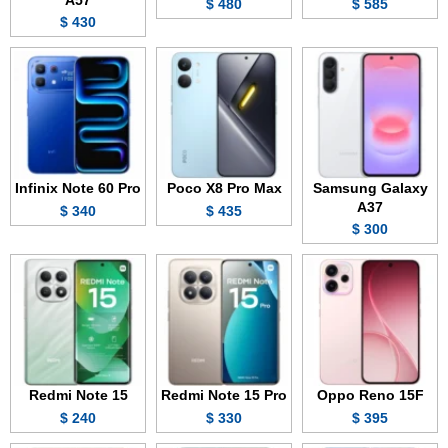
480 $
585 $
430 $
Infinix Note 60 Pro
Poco X8 Pro Max
Samsung Galaxy
A37
340 $
435 $
300 $
Redmi Note 15
Redmi Note 15 Pro
Oppo Reno 15F
240 $
330 $
395 $