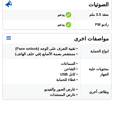
الصوتيات
منفذ 3.5 ملم
يدعم
راديو FM
يدعم
مواصفات اخرى
• تقنية التعرف على الوجه (Face unlock)
انواع الحماية
• مستشعر بصمة الأصابع (في خلف الهاتف)
• السماعات
محتويات علبة
• الشاحن
الجهاز
• كابل USB
• غطاء للحماية
• عارض الصور والفيديو
وظائف أخرى
• عارض المستندات