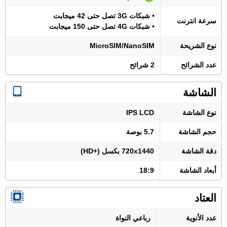
• شبكات 3G تصل حتى 42 ميجابت
سرعة انترنت
• شبكات 4G تصل حتى 150 ميجابت
نوع الشريحة
MicroSIM/NanoSIM
عدد الشرائح
2 شرائح
الشاشة
نوع الشاشة
IPS LCD
حجم الشاشة
5.7 بوصة
دقة الشاشة
720x1440 بكسل (+HD)
أبعاد الشاشة
18:9
العتاد
عدد الأنوية
رباعي النواة