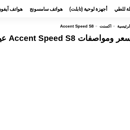
لة للطي
أجهزة لوحية (تابلت)
هواتف سامسونج
هواتف آيفو
لرئيسية
اكسنت
Accent Speed S8
عر ومواصفات Accent Speed S8 عيوب ومميزات