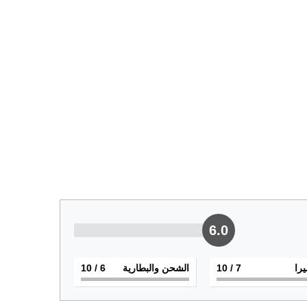
6.0
يرا
7
/ 10
الشحن والبطارية
6
/ 10