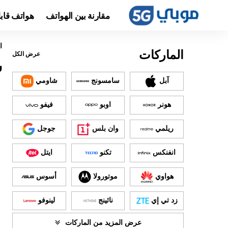
مقارنة بين الهواتف
هواتف قاب
ا
الماركات
عرض الكل
س
آبل
سامسونج
شاومي
هونر
اوبو
فيفو
ريلمي
وان بلس
جوجل
انفنكس
تكنو
ايتل
هواوي
موتورولا
أسوس
زد تي إي
ناثينج
لينوفو
عرض المزيد من الماركات