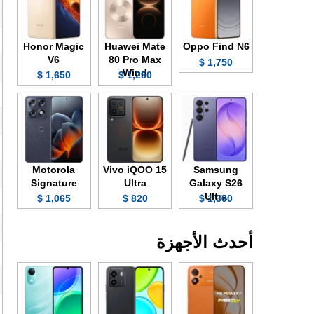
Honor Magic
Huawei Mate
Oppo Find N6
V6
80 Pro Max
1,750 $
Wind
1,650 $
1,250 $
Motorola
Vivo iQOO 15
Samsung
Signature
Ultra
Galaxy S26
Ultra
1,065 $
820 $
1,300 $
أحدث الأجهزة