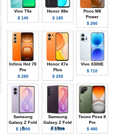
Vivo T5e
Honor X6e
Poco M8
Power
145 $
185 $
260 $
Infinix Hot 70
Honor X7e
Vivo X300E
Pro
Plus
710 $
280 $
255 $
Samsung
Samsung
Tecno Pova 8
Galaxy Z Fold
Galaxy Z Fold
Pro
8
8 Ultra
1,900 $
2,100 $
480 $