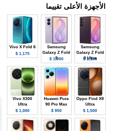
الأجهزة الأعلى تقييما
Vivo X Fold 6
Samsung
Samsung
Galaxy Z Fold
Galaxy Z Fold
1,175 $
8
8 Ultra
1,900 $
2,100 $
Vivo X300
Huawei Pura
Oppo Find X9
Ultra
90 Pro Max
Ultra
1,000 $
950 $
1,500 $