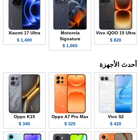
Xiaomi 17 Ultra
Motorola
Vivo iQOO 15 Ultra
Signature
1,400 $
820 $
1,065 $
أحدث الأجهزة
Oppo K15
Oppo A7 Pro Max
Vivo S2
340 $
325 $
420 $