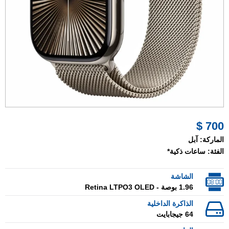
700 $
الماركة:
آبل
الفئة:
ساعات ذكية*
الشاشة
1.96 بوصة - Retina LTPO3 OLED
الذاكرة الداخلية
64 جيجابايت