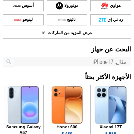
هواوي
موتورولا
أسوس
زد تي إي
ناثينج
لينوفو
عرض المزيد من الماركات
البحث عن جهاز
الأجهزة الأكثر بحثاً
Samsung Galaxy
Honor 600
Xiaomi 17T
A57
480 $
585 $