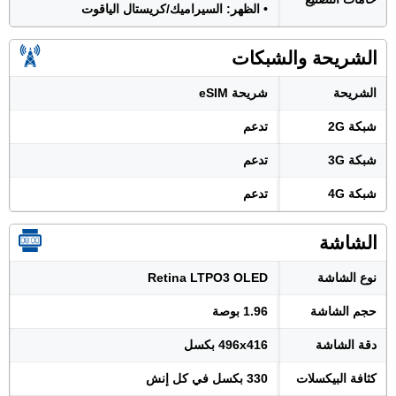
• الظهر: السيراميك/كريستال الياقوت
الشريحة والشبكات
الشريحة
شريحة eSIM
شبكة 2G
تدعم
شبكة 3G
تدعم
شبكة 4G
تدعم
الشاشة
نوع الشاشة
Retina LTPO3 OLED
حجم الشاشة
1.96 بوصة
دقة الشاشة
496x416 بكسل
كثافة البيكسلات
330 بكسل في كل إنش