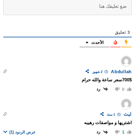
3
تعليق
الأحدث
Abdullah
2 شهور
700$سعر ساعة والله حرام
رد
0
ليث
1 سنة
اشتريها و مواصفات رهيبه
رد
1
عرض الردود
(1)