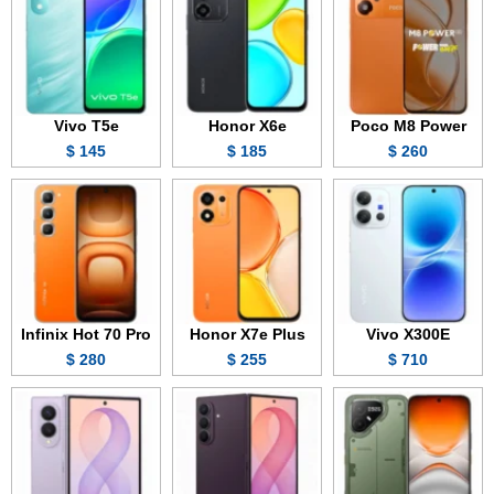
Vivo T5e
Honor X6e
Poco M8 Power
145 $
185 $
260 $
Infinix Hot 70 Pro
Honor X7e Plus
Vivo X300E
280 $
255 $
710 $