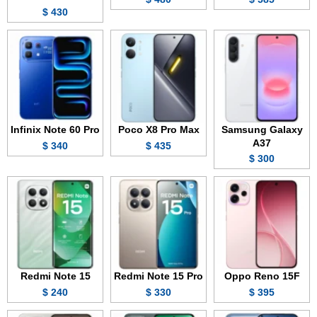
430 $
Infinix Note 60 Pro
Poco X8 Pro Max
Samsung Galaxy
A37
340 $
435 $
300 $
Redmi Note 15
Redmi Note 15 Pro
Oppo Reno 15F
240 $
330 $
395 $