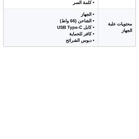
• كلمة السر
• الجهاز
• الشاحن (66 واط)
محتويات علبة
• كابل USB Type-C
الجهاز
• كافر للحماية
• دبوس الشرائح