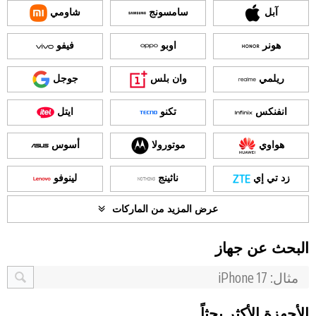
آبل
سامسونج
شاومي
هونر
اوبو
فيفو
ريلمي
وان بلس
جوجل
انفنكس
تكنو
ايتل
هواوي
موتورولا
أسوس
زد تي إي
ناثينج
لينوفو
عرض المزيد من الماركات
البحث عن جهاز
الأجهزة الأكثر بحثاً