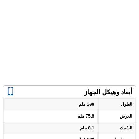
أبعاد وهيكل الجهاز
الطول
166 ملم
العرض
75.8 ملم
السُمك
8.1 ملم