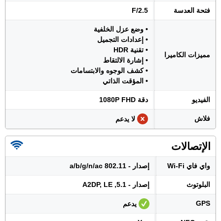
فتحة العدسة
F/2.5
• وضع عزل الخلفية
• إعدادات التجميل
• تقنية HDR
مميزات الكاميرا
• إشارة الالتقاط
• كشف الوجوه والابتسامات
• المؤقت الذاتي
الفيديو
دقة 1080P FHD
فلاش
لا يدعم
الإتصالات
واي فاي Wi-Fi
إصدار - 802.11 a/b/g/n/ac
البلوتوث
إصدار - 5.1, A2DP, LE
GPS
يدعم