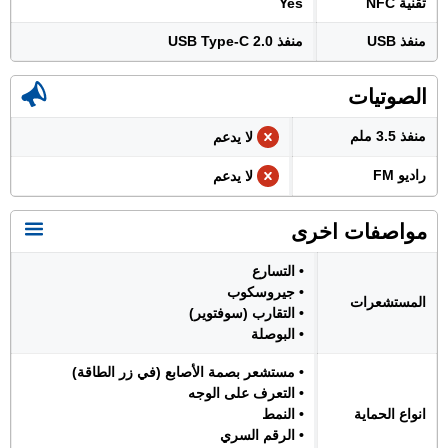
تقنية NFC
Yes
منفذ USB
منفذ USB Type-C 2.0
الصوتيات
منفذ 3.5 ملم
لا يدعم
راديو FM
لا يدعم
مواصفات اخرى
• التسارع
• جيروسكوب
المستشعرات
• التقارب (سوفتوير)
• البوصلة
• مستشعر بصمة الأصابع (في زر الطاقة)
• التعرف على الوجه
انواع الحماية
• النمط
• الرقم السري