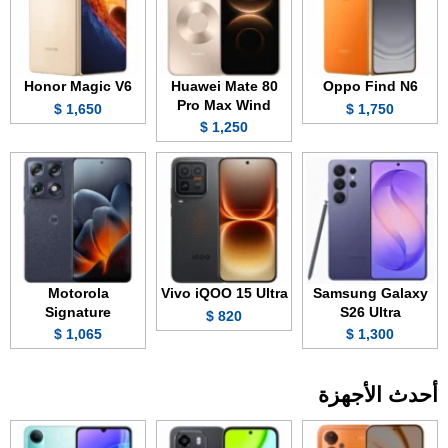
Honor Magic V6
Huawei Mate 80
Oppo Find N6
Pro Max Wind
1,650 $
1,750 $
1,250 $
Motorola
Vivo iQOO 15 Ultra
Samsung Galaxy
Signature
S26 Ultra
820 $
1,065 $
1,300 $
أحدث الأجهزة