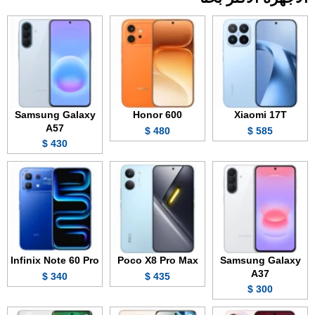
Samsung Galaxy
Honor 600
Xiaomi 17T
A57
480 $
585 $
430 $
Infinix Note 60 Pro
Poco X8 Pro Max
Samsung Galaxy
A37
340 $
435 $
300 $