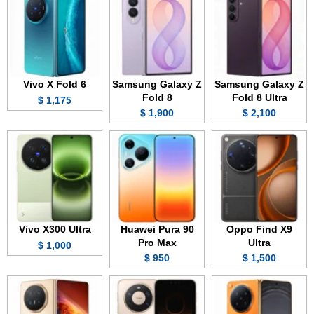
Vivo X Fold 6
Samsung Galaxy Z
Samsung Galaxy Z
Fold 8
Fold 8 Ultra
1,175 $
1,900 $
2,100 $
Vivo X300 Ultra
Huawei Pura 90
Oppo Find X9
Pro Max
Ultra
1,000 $
950 $
1,500 $