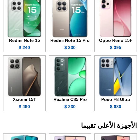
Redmi Note 15
Redmi Note 15 Pro
Oppo Reno 15F
240 $
330 $
395 $
Xiaomi 15T
Realme C85 Pro
Poco F8 Ultra
490 $
230 $
680 $
الأجهزة الأعلى تقييما