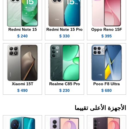
Redmi Note 15
Redmi Note 15 Pro
Oppo Reno 15F
240 $
330 $
395 $
Xiaomi 15T
Realme C85 Pro
Poco F8 Ultra
490 $
230 $
680 $
الأجهزة الأعلى تقييما