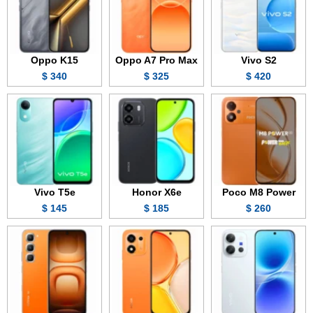
Oppo K15
Oppo A7 Pro Max
Vivo S2
340 $
325 $
420 $
Vivo T5e
Honor X6e
Poco M8 Power
145 $
185 $
260 $