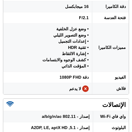
دقة الكاميرا
16 ميجابكسل
فتحة العدسة
F/2.1
• وضع عزل الخلفية
• وضع التصوير الليلي
• إعدادات التجميل
مميزات الكاميرا
• تقنية HDR
• إشارة الالتقاط
• كشف الوجوه والابتسامات
• المؤقت الذاتي
الفيديو
دقة 1080P FHD
فلاش
لا يدعم
الإتصالات
واي فاي Wi-Fi
إصدار - 802.11 a/b/g/n/ac
البلوتوث
إصدار - 5.1, A2DP, LE, aptX HD