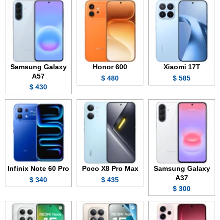
Samsung Galaxy
Honor 600
Xiaomi 17T
A57
480 $
585 $
430 $
Infinix Note 60 Pro
Poco X8 Pro Max
Samsung Galaxy
A37
340 $
435 $
300 $