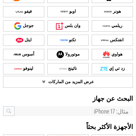
هونر
اوبو
فيفو
ريلمي
وان بلس
جوجل
انفنكس
تكنو
ايتل
هواوي
موتورولا
أسوس
زد تي إي
ناثينج
لينوفو
عرض المزيد من الماركات
البحث عن جهاز
الأجهزة الأكثر بحثاً