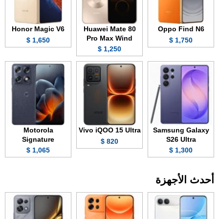
Honor Magic V6
Huawei Mate 80
Oppo Find N6
Pro Max Wind
1,650 $
1,750 $
1,250 $
Motorola
Vivo iQOO 15 Ultra
Samsung Galaxy
Signature
S26 Ultra
820 $
1,065 $
1,300 $
أحدث الأجهزة