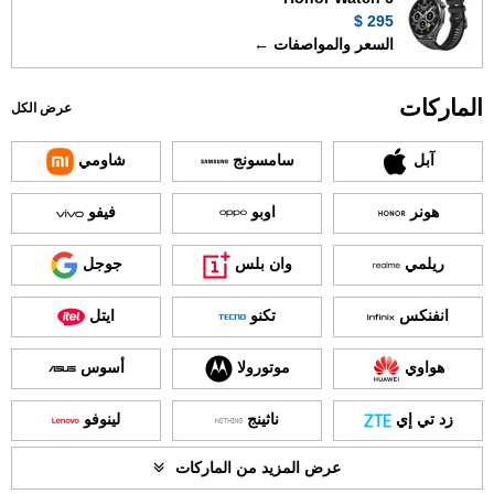
295 $
السعر والمواصفات ←
الماركات
عرض الكل
آبل
سامسونج
شاومي
هونر
اوبو
فيفو
ريلمي
وان بلس
جوجل
انفنكس
تكنو
ايتل
هواوي
موتورولا
أسوس
زد تي إي
ناثينج
لينوفو
عرض المزيد من الماركات