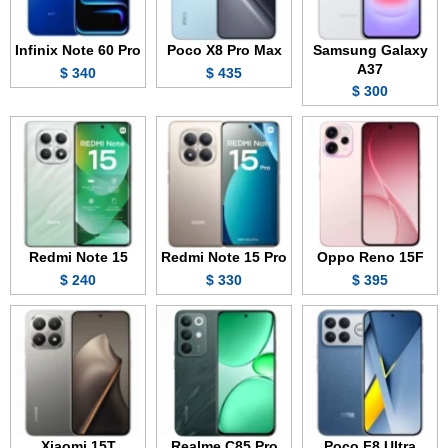
Infinix Note 60 Pro
Poco X8 Pro Max
Samsung Galaxy
A37
340 $
435 $
300 $
Redmi Note 15
Redmi Note 15 Pro
Oppo Reno 15F
240 $
330 $
395 $
Xiaomi 15T
Realme C85 Pro
Poco F8 Ultra