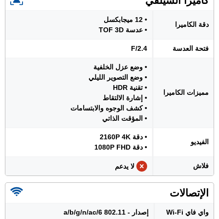
كاميرا السيلفي
• 12 ميجابكسل
دقة الكاميرا
• عدسة TOF 3D
فتحة العدسة
F/2.4
• وضع عزل الخلفية
• وضع التصوير الليلي
• تقنية HDR
مميزات الكاميرا
• إشارة الالتقاط
• كشف الوجوه والابتسامات
• المؤقت الذاتي
• دقة 2160P 4K
الفيديو
• دقة 1080P FHD
فلاش
لا يدعم
الإتصالات
واي فاي Wi-Fi
إصدار - 802.11 a/b/g/n/ac/6