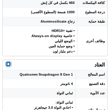
كثافة البيكسلات
460 بكسل في كل إنش
درجة السطوع
1000 شمعة (السطوع الأقصى)
طبقة حماية
زجاج Aluminosilicate
• تقنية +HDR10
• خاصية Always-on display
وظائف أخرى
• الوضع الليلي
• وضع حماية العين
• دعم مليار لون
العتاد
اسم المعالج
Qualcomm Snapdragon 8 Gen 1
دقة التصنيع
4 نانومتر
عدد الأنوية
ثماني النواة
ثماني النواة:
• احادي النواة 3.0 جيجاهرتز