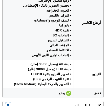
• وضع التصوير الإحترافي
• تحسين التصوير بالذكاء الإصطناعي
• العنونة الجغرافية
• التركيز باللمس
• كشف الوجوه والابتسامات
أوضاع الكاميرا
• بانوراما
• تقنية HDR
• إعدادات ISO
• التشغيل السريع
• المؤقت الذاتي
• الالتقاط المستمر
• إعدادات توازن اللون الأبيض
• دقة 4K (بمعدل 30/60 إطار)
• دقة FHD (بمعدل 30/60 إطار)
الفيديو
• تصوير الفيديو بتقنية HDR10
• تقنية التثبيت الرقمي (EIS)
• التصوير بالحركة البطيئة (Slow Motion)
فلاش
يدعم