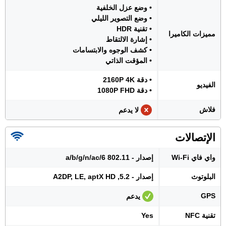
• وضع عزل الخلفية
• وضع التصوير الليلي
• تقنية HDR
مميزات الكاميرا
• إشارة الالتقاط
• كشف الوجوه والابتسامات
• المؤقت الذاتي
• دقة 2160P 4K
الفيديو
• دقة 1080P FHD
فلاش
لا يدعم
الإتصالات
واي فاي Wi-Fi
إصدار - 802.11 a/b/g/n/ac/6
البلوتوث
إصدار - 5.2, A2DP, LE, aptX HD
GPS
يدعم
تقنية NFC
Yes