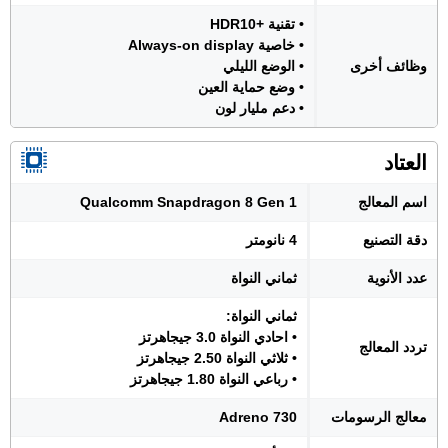
• تقنية +HDR10
• خاصية Always-on display
وظائف أخرى
• الوضع الليلي
• وضع حماية العين
• دعم مليار لون
العتاد
اسم المعالج
Qualcomm Snapdragon 8 Gen 1
دقة التصنيع
4 نانومتر
عدد الأنوية
ثماني النواة
ثماني النواة:
• احادي النواة 3.0 جيجاهرتز
تردد المعالج
• ثلاثي النواة 2.50 جيجاهرتز
• رباعي النواة 1.80 جيجاهرتز
معالج الرسومات
Adreno 730