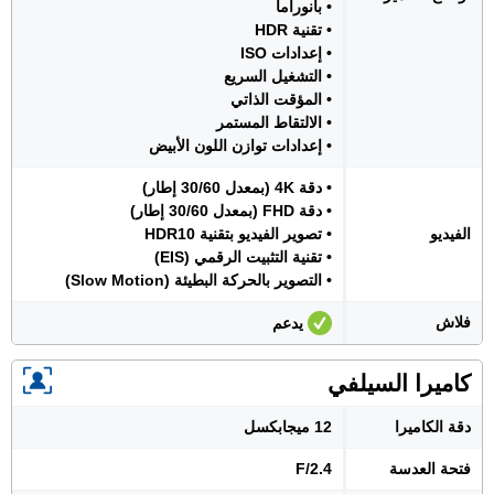
• بانوراما
• تقنية HDR
• إعدادات ISO
• التشغيل السريع
• المؤقت الذاتي
• الالتقاط المستمر
• إعدادات توازن اللون الأبيض
• دقة 4K (بمعدل 30/60 إطار)
• دقة FHD (بمعدل 30/60 إطار)
الفيديو
• تصوير الفيديو بتقنية HDR10
• تقنية التثبيت الرقمي (EIS)
• التصوير بالحركة البطيئة (Slow Motion)
فلاش
يدعم
كاميرا السيلفي
دقة الكاميرا
12 ميجابكسل
فتحة العدسة
F/2.4