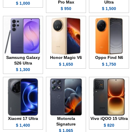
Pro Max
Ultra
1,000 $
950 $
1,500 $
Samsung Galaxy
Honor Magic V6
Oppo Find N6
S26 Ultra
1,650 $
1,750 $
1,300 $
Xiaomi 17 Ultra
Motorola
Vivo iQOO 15 Ultra
Signature
1,400 $
820 $
1,065 $