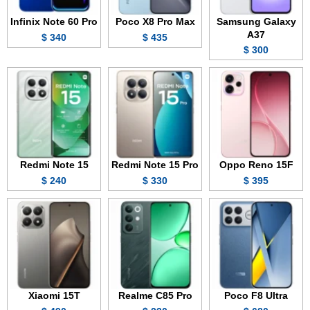
Infinix Note 60 Pro
Poco X8 Pro Max
Samsung Galaxy
A37
340 $
435 $
300 $
Redmi Note 15
Redmi Note 15 Pro
Oppo Reno 15F
240 $
330 $
395 $
Xiaomi 15T
Realme C85 Pro
Poco F8 Ultra