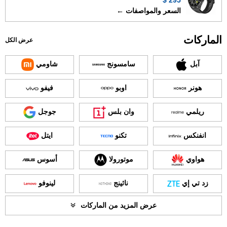
295 $
السعر والمواصفات ←
الماركات
عرض الكل
آبل
سامسونج
شاومي
هونر
اوبو
فيفو
ريلمي
وان بلس
جوجل
انفنكس
تكنو
ايتل
هواوي
موتورولا
أسوس
زد تي إي
ناثينج
لينوفو
عرض المزيد من الماركات