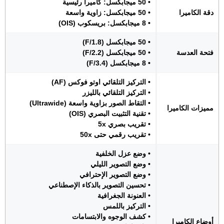
• 50 ميجابكسل: كاميرا رئيسية
دقة الكاميرا
• 50 ميجابكسل: زاوية واسعة
• 8 ميجابكسل: بريسكوب (OIS)
• 50 ميجابكسل (F/1.8)
فتحة العدسة
• 50 ميجابكسل (F/2.2)
• 8 ميجابكسل (F/3.4)
• التركيز التلقائي اوتو فوكس (AF)
• التركيز التلقائي بالليزر
• التقاط الصور بزاوية واسعة (Ultrawide)
مميزات الكاميرا
• تقنية التثبيت البصري (OIS)
• تقريب بصري 5x
• تقريب رقمي حتى 50x
• وضع عزل الخلفية
• وضع التصوير الليلي
• وضع التصوير الإحترافي
• تحسين التصوير بالذكاء الإصطناعي
• العنونة الجغرافية
• التركيز باللمس
• كشف الوجوه والابتسامات
أوضاع الكاميرا