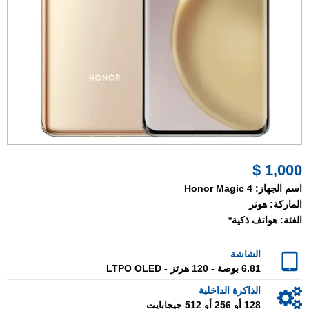
1,000 $
اسم الجهاز:
Honor Magic 4
الماركة:
هونر
الفئة:
هواتف ذكية*
الشاشة
6.81 بوصة - 120 هرتز - LTPO OLED
الذاكرة الداخلية
128 أو 256 أو 512 جيجابايت