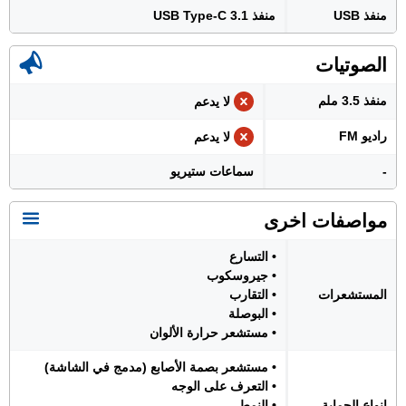
منفذ USB
منفذ USB Type-C 3.1
الصوتيات
منفذ 3.5 ملم
لا يدعم
راديو FM
لا يدعم
-
سماعات ستيريو
مواصفات اخرى
• التسارع
• جيروسكوب
المستشعرات
• التقارب
• البوصلة
• مستشعر حرارة الألوان
• مستشعر بصمة الأصابع (مدمج في الشاشة)
• التعرف على الوجه
انواع الحماية
• النمط