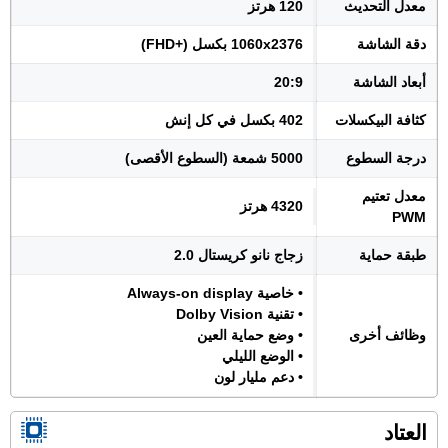
معدل التحديث
120 هرتز
دقة الشاشة
1060x2376 بكسل (+FHD)
أبعاد الشاشة
20:9
كثافة البيكسلات
402 بكسل في كل إنش
درجة السطوع
5000 شمعة (السطوع الأقصى)
معدل تعتيم
4320 هرتز
PWM
طبقة حماية
زجاج نانو كريستال 2.0
• خاصية Always-on display
• تقنية Dolby Vision
وظائف أخرى
• وضع حماية العين
• الوضع الليلي
• دعم مليار لون
العتاد