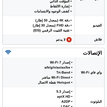
• المؤقت الذاتي
• إشارة الالتقاط
• كشف الوجوه والابتسامات
• دقة 4K (بمعدل 30 إطار)
الفيديو
• دقة FHD (بمعدل 30 إطار)
• تقنية التثبيت الرقمي (EIS)
فلاش
لا يدعم
الإتصالات
• إصدار Wi-Fi 7
• a/b/g/n/ac/ax/be
واي فاي Wi-Fi
• Tri-Band
• Wi-Fi Direct مباشر
• Hotspot نقطة الاتصال
• إصدار 5.3
• aptX HD
البلوتوث
• A2DP
• LDAC