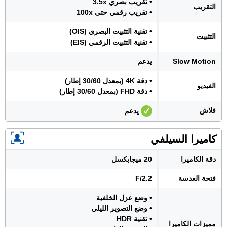
• تقريب بصري 3.5x
التقريب
• تقريب رقمي حتى 100x
• تقنية التثبيت البصري (OIS)
التثبيت
• تقنية التثبيت الرقمي (EIS)
Slow Motion
يدعم
• دقة 4K (بمعدل 30/60 إطار)
الفيديو
• دقة FHD (بمعدل 30/60 إطار)
فلاش
يدعم
كاميرا السيلفي
دقة الكاميرا
20 ميجابكسل
فتحة العدسة
F/2.2
• وضع عزل الخلفية
• وضع التصوير الليلي
• تقنية HDR
مميزات الكاميرا