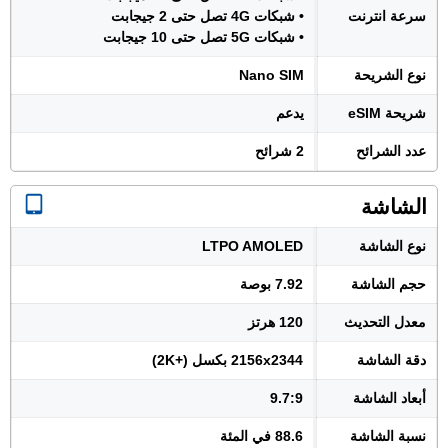
سرعة انترنت
• شبكات 4G تصل حتى 2 جيجابت
• شبكات 5G تصل حتى 10 جيجابت
نوع الشريحة
Nano SIM
شريحة eSIM
يدعم
عدد الشرائح
2 شرائح
الشاشة
نوع الشاشة
LTPO AMOLED
حجم الشاشة
7.92 بوصة
معدل التحديث
120 هرتز
دقة الشاشة
2156x2344 بكسل (+2K)
أبعاد الشاشة
9.7:9
نسبة الشاشة
88.6 في المئة