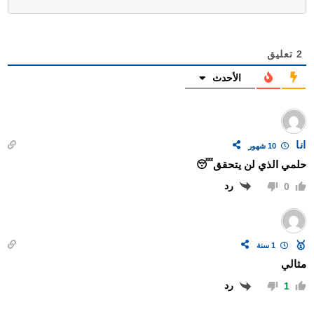
2
تعليق
الأحدث
انا
10 شهور
حلمي الذي لن يتحقق😴
رد
0
🥇
1 سنة
مثالي
رد
1