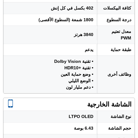
كثافة البيكسلات
402 بكسل في كل إنش
درجة السطوع
1800 شمعة (السطوع الأقصى)
معدل تعتيم
3840 هرتز
PWM
طبقة حماية
يدعم
• تقنية Dolby Vision
• تقنية +HDR10
وظائف أخرى
• وضع حماية العين
• الوضع الليلي
• دعم مليار لون
الشاشة الخارجية
نوع الشاشة
LTPO OLED
حجم الشاشة
6.43 بوصة