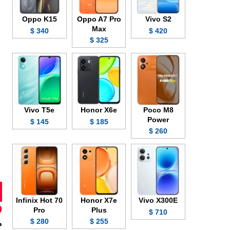
Oppo K15
Oppo A7 Pro
Vivo S2
Max
340 $
420 $
325 $
Vivo T5e
Honor X6e
Poco M8
Power
145 $
185 $
260 $
Infinix Hot 70
Honor X7e
Vivo X300E
Pro
Plus
710 $
280 $
255 $
م