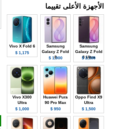
الأجهزة الأعلى تقييما
Vivo X Fold 6
Samsung
Samsung
Galaxy Z Fold
Galaxy Z Fold
1,175 $
8
8 Ultra
1,900 $
2,100 $
Vivo X300
Huawei Pura
Oppo Find X9
Ultra
90 Pro Max
Ultra
1,000 $
950 $
1,500 $