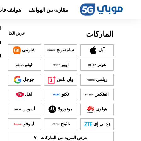
مقارنة بين الهواتف
هواتف قاب
ا
الماركات
عرض الكل
آبل
سامسونج
شاومي
س
هونر
اوبو
فيفو
ريلمي
وان بلس
جوجل
انفنكس
تكنو
ايتل
هواوي
موتورولا
أسوس
زد تي إي
ناثينج
لينوفو
عرض المزيد من الماركات