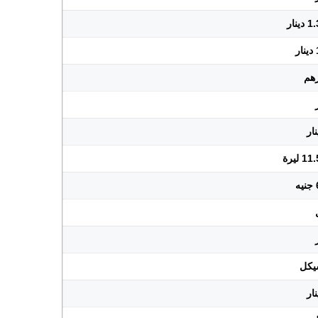
نار
ليرة