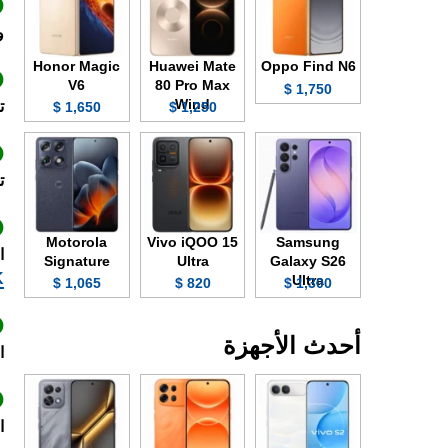
و
Honor Magic
Huawei Mate
Oppo Find N6
V6
80 Pro Max
1,750 $
Wind
ت
1,650 $
1,250 $
تح
Motorola
Vivo iQOO 15
Samsung
ا
Signature
Ultra
Galaxy S26
K
Ultra
1,065 $
820 $
1,300 $
أحدث الأجهزة
ا
الدا