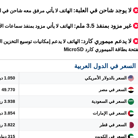
لا يوجد شاحن في العلبة:
الهاتف لا يأتي مرفق معه شاحن في 
غير مزود بمنفذ 3.5 ملم:
الهاتف لا يأتي مزود بمنفذ سماعات الأذن m jack
لا يدعم ميموري كارد
:
الهاتف لا يدعم إمكانيات توسيع التخزين ال
فتحة بطاقة الميموري كارد MicroSD
السعر في الدول العربية
السعر بالدولار الأمريكي
1.050 دولار
السعر في مصر
49.770 جنيه
السعر في السعودية
3.938 ريال
السعر في الإمارات
3.854 درهم
السعر في قطر
3.822 ريال
السعر في الكويت
315 دينار