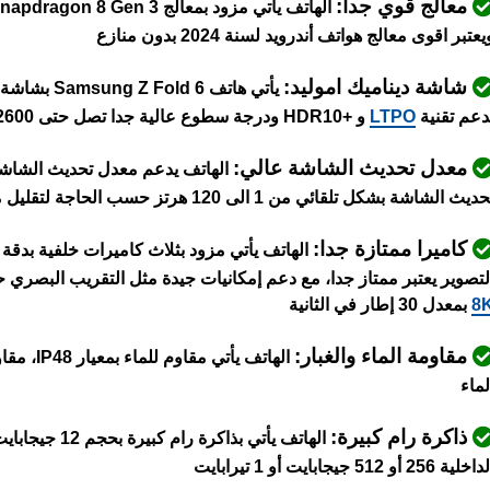
معالج قوي جدا:
يعتبر اقوى معالج هواتف أندرويد لسنة 2024 بدون منازع
شاشة ديناميك اموليد:
دعم تقنية
LTPO
و +HDR10 ودرجة سطوع عالية جدا تصل حتى 2600 شمعة
معدل تحديث الشاشة عالي:
الهاتف يدعم معدل تحديث الشاشة 120 هرتز بتق
ديث الشاشة بشكل تلقائي من 1 الى 120 هرتز حسب الحاجة لتقليل من استهلاك الطاقة
كاميرا ممتازة جدا:
لتصوير يعتبر ممتاز جدا، مع دعم إمكانيات جيدة مثل التقريب البصري حتى 3x وتقنية التثبيت ا
8
بمعدل 30 إطار في الثانية
مقاومة الماء والغبار:
لماء
ذاكرة رام كبيرة:
خلية 256 أو 512 جيجابايت أو 1 تيرابايت