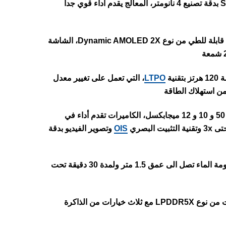
الهاتف يأتي مزود بمعالج Snapdragon 8 Gen 3 بدقة تصنيع 4 نانومتر، المعالج يقدم أداء قوي جدا
يأتي هاتف Samsung Z Fold 6 بشاشة قابلة للطي من نوع Dynamic AMOLED 2X، الشاشة
نية
LTPO
، التي تعمل على تغيير معدل
الهاتف يأتي مزود بثلاث كاميرات خلفية بدقة 50 و 10 و 12 ميجابكسل، الكاميرات تقدم أداء في
لبصري
OIS
وتصوير الفيديو بدقة
الهاتف يأتي مقاوم للماء بمعيار IP48، مقاومة الماء تصل الى عمق 1.5 متر ولمدة 30 دقيقة تحت
الهاتف يأتي بذاكرة رام كبيرة بحجم 12 جيجابايت من نوع LPDDR5X مع ثلاث خيارات من الذاكرة